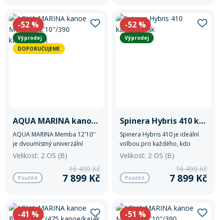
volba na klidné jezero i mořské
zátoky. Nosnost 220 kg,
hmotnost pouze 12,9 kg.
-52
%
-52
%
Výprodej
Výprodej
DOPORUČUJEME
AQUA MARINA kanoe Memba 12'10"/390 kanoe/kajak
Spinera Hybris 410 kanoe/kajak
AQUA MARINA Memba 12'10''
Spinera Hybris 410 je ideální
je dvoumístný univerzální
volbou pro každého, kdo
nafukovací kajak s nosností do
hledá spolehlivý, odolný a
Velikost: 2 OS (B)
Velikost: 2 OS (B)
155 kg.
stabilní kajak pro všechny typy
16 490 Kč
16 490 Kč
vodních dobrodružství.
7 899 Kč
7 899 Kč
Použité
Použité
-41
%
-51
%