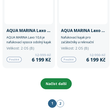
AQUA MARINA Laxo 10'6''/320 kanoe/kajak
AQUA MARINA Laxo 10'6''/320 kanoe/kajak
AQUA MARINA Laxo 10,6 je
Nafukovací kajak pro
nafukovací vysoce odolný kajak
začátečníky a rekreační
pro dvě osoby s nosností do
pádlování na klidných vodách –
Velikost: 2 OS (B)
Velikost: 2 OS (B)
155 kg.
snadno přenosný, skladný a
12 999 Kč
12 990 Kč
vybavený pro pohodlné a
6 199 Kč
6 199 Kč
Použité
Použité
bezpečné dobrodružství na
vodě.
Načíst další
1
2