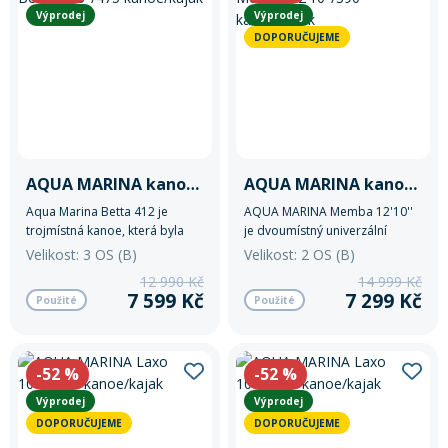
Výprodej
Výprodej
DOPORUČUJEME
AQUA MARINA kanoe Betta 15'5''/475 kanoe/kajak
AQUA MARINA kanoe Memba 12'10"/390 kanoe/kajak
Aqua Marina Betta 412 je
AQUA MARINA Memba 12'10''
trojmístná kanoe, která byla
je dvoumístný univerzální
navržena s ohledem na
nafukovací kajak s nosností do
Velikost: 3 OS (B)
Velikost: 2 OS (B)
bezpečnost, univerzálnost a
155 kg.
12 990 Kč
14 999 Kč
nízkou údržbu.
7 599 Kč
7 299 Kč
Použité
Použité
-52
%
-52
%
Výprodej
Výprodej
DOPORUČUJEME
DOPORUČUJEME