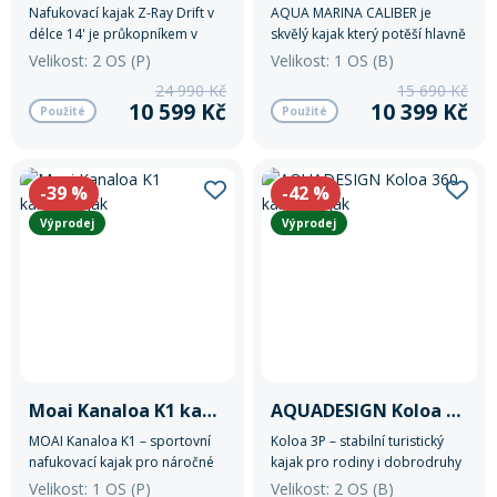
Nafukovací kajak Z-Ray Drift v
AQUA MARINA CALIBER je
délce 14' je průkopníkem v
skvělý kajak který potěší hlavně
třídě skladných kajaků
rybáře, ale skvěle zvládne i
Velikost: 2 OS (P)
Velikost: 1 OS (B)
tekoucí nebo zvlněnou vodu.
24 990 Kč
15 690 Kč
10 599 Kč
10 399 Kč
Použité
Použité
-39
%
-42
%
Výprodej
Výprodej
Moai Kanaloa K1 kanoe/kajak
AQUADESIGN Koloa 360 kanoe/kajak
MOAI Kanaloa K1 – sportovní
Koloa 3P – stabilní turistický
nafukovací kajak pro náročné
kajak pro rodiny i dobrodruhy
Lehký a rychlý jednomístný
Odolný nafukovací kajak s
Velikost: 1 OS (P)
Velikost: 2 OS (B)