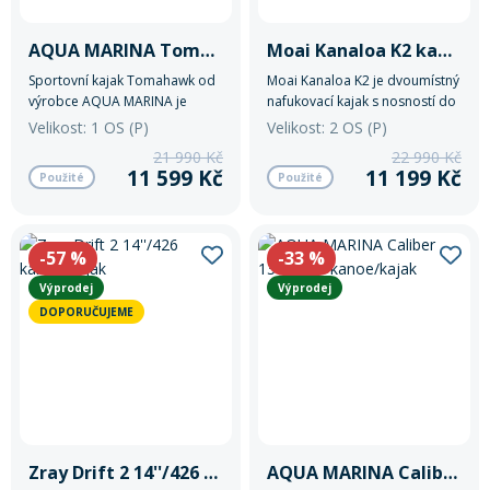
AQUA MARINA Tomahawk K 375 kanoe/kajak
Moai Kanaloa K2 kanoe/kajak
Sportovní kajak Tomahawk od
Moai Kanaloa K2 je dvoumístný
výrobce AQUA MARINA je
nafukovací kajak s nosností do
vysoce výkonný kajak pro
240 kg.
Velikost: 1 OS (P)
Velikost: 2 OS (P)
opravdové dobrodruhy.
21 990 Kč
22 990 Kč
11 599 Kč
11 199 Kč
Použité
Použité
-57
%
-33
%
Výprodej
Výprodej
DOPORUČUJEME
Zray Drift 2 14''/426 kanoe/kajak
AQUA MARINA Caliber 13'1"/398 kanoe/kajak