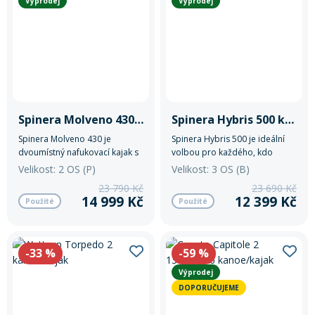
Výprodej
Výprodej
Rukavice na kolo
Spinera Molveno 430 kanoe/kajak
Spinera Hybris 500 kanoe/kajak
Spinera Molveno 430 je
Spinera Hybris 500 je ideální
dvoumístný nafukovací kajak s
volbou pro každého, kdo
pevnou drop-stitch konstrukcí,
hledá spolehlivý, odolný a
Velikost: 2 OS (P)
Velikost: 3 OS (B)
ideální pro rekreační plavby na
stabilní kajak pro všechny typy
23 790 Kč
23 690 Kč
jezerech a řekách. Nabízí
vodních dobrodružství.
14 999 Kč
12 399 Kč
Použité
Použité
vysokou stabilitu, komfortní
sedačky a snadnou
přenosnost. Vhodný pro dvě
osoby s nosností až 230 kg.
-33
%
-59
%
Výprodej
DOPORUČUJEME