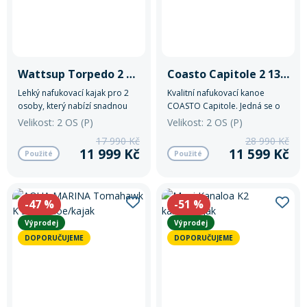
Wattsup Torpedo 2 kanoe/kajak
Coasto Capitole 2 13'12''/426 kanoe/kajak
Lehký nafukovací kajak pro 2
Kvalitní nafukovací kanoe
osoby, který nabízí snadnou
COASTO Capitole. Jedná se o
přepravu, stabilitu a pohodlí
dvoumístný model z velmi
Velikost: 2 OS (P)
Velikost: 2 OS (P)
při rekreačním pádlování.
tuhé, dropstitchové
17 990 Kč
28 990 Kč
Odolná konstrukce z PVC
konstrukce, díky které se jízdní
11 999 Kč
11 599 Kč
Použité
Použité
materiálu je vhodná pro klidné
vlastnosti kajaku blíží pevným
vody i svižnější dobrodružství.
speciálům.
-47
%
-51
%
Výprodej
Výprodej
DOPORUČUJEME
DOPORUČUJEME