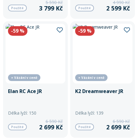
5 590 Kč
4 990 Kč
3 799 Kč
2 599 Kč
Použité
Použité
Volant
Völkl
-59
%
-59
%
Wedze
Zai
+ Vázání v ceně
+ Vázání v ceně
Elan RC Ace JR
K2 Dreamweaver JR
Délka lyží: 150
Délka lyží: 139
6 590 Kč
6 590 Kč
2 699 Kč
2 699 Kč
Použité
Použité