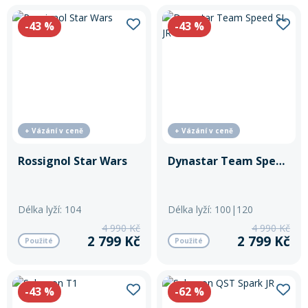
-43
%
-43
%
+ Vázání v ceně
+ Vázání v ceně
Rossignol Star Wars
Dynastar Team Speed SL JR
Délka lyží: 104
Délka lyží: 100|120
4 990 Kč
4 990 Kč
2 799 Kč
2 799 Kč
Použité
Použité
-43
%
-62
%