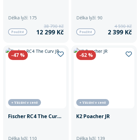
Délka lyží: 175
Délka lyží: 90
38 790 Kč
4 590 Kč
12 299 Kč
2 399 Kč
Použité
Použité
-47
%
-62
%
+ Vázání v ceně
+ Vázání v ceně
Fischer RC4 The Curv JR
K2 Poacher JR
Délka lyží: 110
Délka lyží: 139