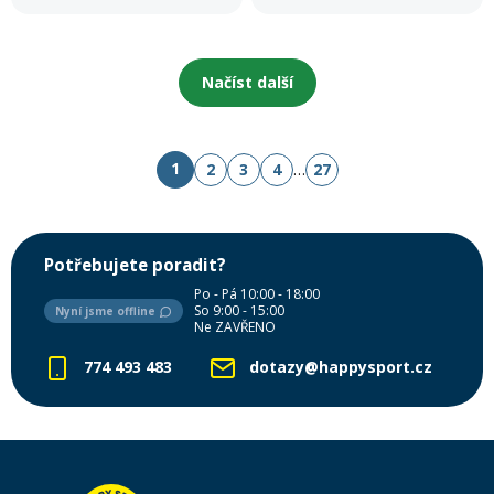
Načíst další
1
2
3
4
…
27
Potřebujete poradit?
Po - Pá 10:00 - 18:00
So 9:00 - 15:00
Nyní jsme offline
Ne ZAVŘENO
774 493 483
dotazy@happysport.cz