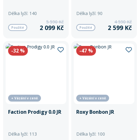
Kästle
Délka lyží: 140
Délka lyží: 90
Rukavice na kolo
Mach
5 590 Kč
4 590 Kč
2 099 Kč
2 599 Kč
Použité
Použité
Majesty
Molitor
-32
%
-47
%
Movement
Nordica
Rossignol
Roxy
Salomon
+ Vázání v ceně
+ Vázání v ceně
Sporten
Faction Prodigy 0.0 JR
Roxy Bonbon JR
Stöckli
TecnoPro
Délka lyží: 113
Délka lyží: 100
Van Deer