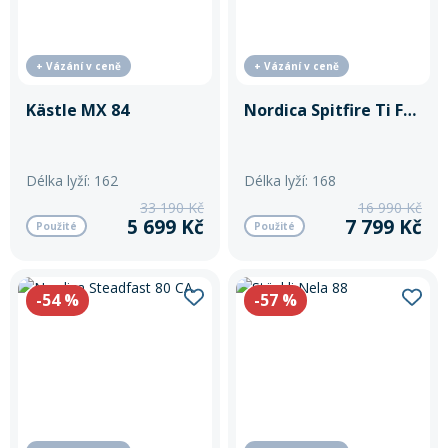
+ Vázání v ceně
+ Vázání v ceně
Kästle MX 84
Nordica Spitfire Ti FDT
Délka lyží: 162
Délka lyží: 168
33 190 Kč
16 990 Kč
5 699 Kč
7 799 Kč
Použité
Použité
-54
%
-57
%