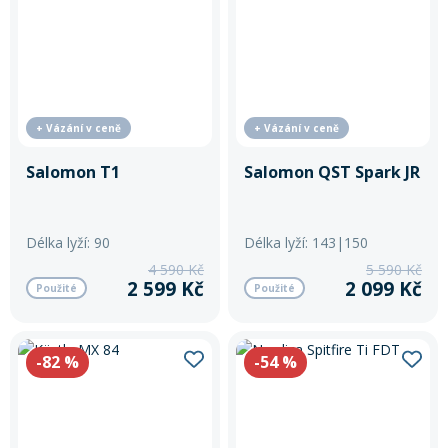
+ Vázání v ceně
+ Vázání v ceně
Salomon T1
Salomon QST Spark JR
Délka lyží: 90
Délka lyží: 143|150
4 590 Kč
5 590 Kč
2 599 Kč
2 099 Kč
Použité
Použité
-82
%
-54
%