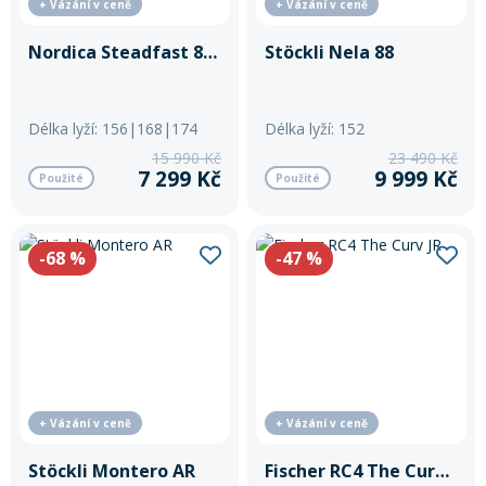
+ Vázání v ceně
+ Vázání v ceně
Nordica Steadfast 80 CA
Stöckli Nela 88
Délka lyží: 156|168|174
Délka lyží: 152
15 990 Kč
23 490 Kč
7 299 Kč
9 999 Kč
Použité
Použité
-68
%
-47
%
+ Vázání v ceně
+ Vázání v ceně
Stöckli Montero AR
Fischer RC4 The Curv JR