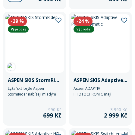
obličeji. Zrcadlový efekt
zajišťuje dobrou viditelnost i v
horších podmínkách. Moderní
a bezpečná volba pro
-29
%
-24
%
juniorské lyžaře.
Výprodej
Výprodej
ASPEN SKIS StormRider
ASPEN SKIS Adaptive Photochromatic
Lyžařské brýle Aspen
Aspen ADAPTIV
StormRider nabízejí mladým
PHOTOCHROMIC mají
lyžařům pohodlí, odolný
samostmívací zorník, který se
dvojitý nemlžící se zorník
automaticky přizpůsobí
990 Kč
3 990 Kč
DURAMAX a skvělé přilnutí k
světelným podmínkám. Brýle
699 Kč
2 999 Kč
obličeji. Zrcadlový efekt
jsou kompatibilní s
zajišťuje dobrou viditelnost i v
dioptrickými. Jsou ideální pro
horších podmínkách. Moderní
lyžaře a snowboardisty, kteří
a bezpečná volba pro
chtějí jasný výhled za každého