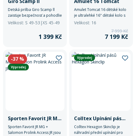
Giro Scamp ll
Amulet 16 Tomcat
Detská prilba Giro Scamp ll
Amulet Tomcat 16 dětské kolo
zaisťuje bezpečnosť a pohodlie
je ultralehké 16" dětské kolo s
počas jazdy na bicykli.
hmotností 6,2 kg, určené pro
Velikost: S 49-53|XS 45-49
Velikost: 16
první samostatné jízdy. Nabízí
7 999 Kč
ergonomický rám, bezpečné V-
1 399 Kč
7 199 Kč
brzdy a snadné ovládání.
-37
%
Výprodej
Výprodej
Sporten Favorit JR Mg+Salomon Prolink Access JR
Colltex Upínání pásů Hexagon Skinclip
Sporten Favorit JR MG +
Colltex Hexagon Skinclip je
Salomon Prolink Access JR jsou
náhradní přední upínání pro