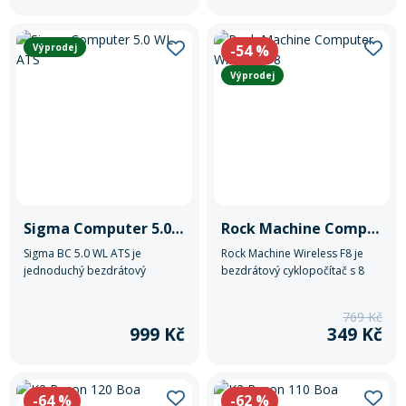
Rukavice na kolo
Výprodej
-54
%
Výprodej
Sigma Computer 5.0 WL ATS
Rock Machine Computer Wireless F8
Sigma BC 5.0 WL ATS je
Rock Machine Wireless F8 je
jednoduchý bezdrátový
bezdrátový cyklopočítač s 8
cyklopočítač, který přehledně
funkcemi, přehledným
zobrazuje základní údaje o
displejem a jednoduchou
769 Kč
jízdě, jako je rychlost,
montáží bez nářadí.
999 Kč
349 Kč
vzdálenost nebo čas.
-64
%
-62
%