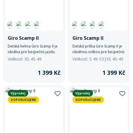
Giro Scamp ll
Giro Scamp ll
Detská helma Giro Scamp II je
Detská prilba Giro Scamp II je
ideálna pre bezpečnú jazdu.
ideálnou voľbou pre bezpečnú
jazdu.
Velikost: XS 45-49
Velikost: S 49-53|XS 45-49
1 399 Kč
1 399 Kč
Výprodej
Výprodej
DOPORUČUJEME
DOPORUČUJEME