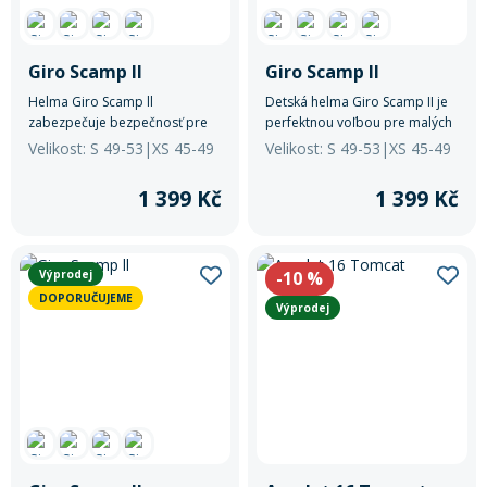
Giro Scamp ll
Giro Scamp ll
Helma Giro Scamp ll
Detská helma Giro Scamp II je
zabezpečuje bezpečnosť pre
perfektnou voľbou pre malých
malých cyklistov.
cyklistov.
Velikost: S 49-53|XS 45-49
Velikost: S 49-53|XS 45-49
1 399 Kč
1 399 Kč
Výprodej
-10
%
DOPORUČUJEME
Výprodej