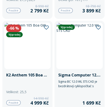
Mazání a čištění
8 990 Kč
18 790 Kč
Páteřáky
2 799 Kč
3 899 Kč
Použité
Použité
Zabezpečení
Ostatní
-66
%
Výprodej
Výprodej
Brašny, košíky a nosiče
Vložky do bot
Pumpičky a pumpy
Náhradní díly
Nářadí pro kola
Boby a kluzáky
K2 Anthem 105 Boa GW
Sigma Computer 12.0 WL STS CAD
Sigma BC 12.0 WL STS CAD je
bezdrátový cyklopočítač s
Blatníky
měřením rychlosti, kadence a
Velikost: 25,5
teploty. Nabízí 12 funkcí,
14 990 Kč
podsvícený displej a statistiky
4 999 Kč
1 699 Kč
Řetězy
Použité
jízd až za 12 měsíců.