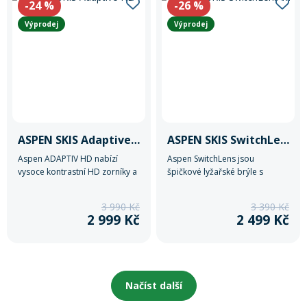
-24
%
-26
%
juniorské lyžaře.
počasí.
Výprodej
Výprodej
ASPEN SKIS Adaptive HD
ASPEN SKIS SwitchLens M
Aspen ADAPTIV HD nabízí
Aspen SwitchLens jsou
vysoce kontrastní HD zorníky a
špičkové lyžařské brýle s
náhradní čočku do mlhy. Díky
magnetickým systémem
bočním zámkům je výměna
výměny zorníků (univerzální +
3 990 Kč
3 390 Kč
rychlá a bezpečná. Brýle
do mlhy). Jsou kompatibilní s
2 999 Kč
2 499 Kč
zajišťují ostřejší vidění, UV
dioptrickými brýlemi, mají
ochranu a jsou kompatibilní s
odolný DURAMAX zorník,
dioptrickými brýlemi. Ideální
nemlžící se optiku a filtry proti
pro všechny, kteří chtějí
odleskům, takže zajišťují
maximálně čistý a jasný výhled.
maximální viditelnost i v
Načíst další
náročných podmínkách.