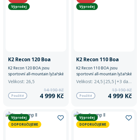
Výprodej
Výprodej
K2 Recon 120 Boa
K2 Recon 110 Boa
K2 Recon 120 BOA jsou
K2 Recon 110 BOA jsou
sportovní all-mountain lyžařské
sportovní all-mountain lyžařské
boty s flexí 120 a systémem
boty s flexí 110 a systémem
Velikost: 26,5
Velikost: 24,5|25,5|+3 další
BOA® Fit pro přesné a
BOA® Fit pro přesné a
14 190 Kč
13 190 Kč
pohodlné dotažení.
pohodlné dotažení.
4 999 Kč
4 999 Kč
Použité
Použité
Výprodej
Výprodej
DOPORUČUJEME
DOPORUČUJEME