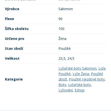
Výrobce
Salomon
Flexe
90
Šířka skeletu
100
Určeno pro
Žena
Stav zboží
Použité
Velikost
23,5, 24,5
Lyžařské boty Salomon
,
Lyže
Použité
,
Lyže Žena
,
Použité
Kategorie
zboží
,
Použité sjezdové boty
,
Boty
,
Lyžařské boty
,
Lyžování
,
Eshop