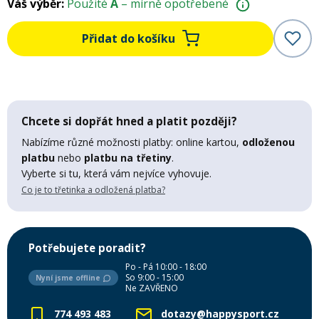
Váš výběr:
Použité
A
– mírně opotřebené
Mazání a čištění
Páteřáky
Přidat do košíku
Zabezpečení
Ostatní
Brašny, košíky a nosiče
Chcete si dopřát hned a platit později?
Vložky do bot
Nabízíme různé možnosti platby: online kartou,
odloženou
platbu
nebo
platbu na třetiny
.
Pumpičky a pumpy
Náhradní díly
Vyberte si tu, která vám nejvíce vyhovuje.
Co je to třetinka a odložená platba?
Nářadí pro kola
Boby a kluzáky
Potřebujete poradit?
Blatníky
Po - Pá 10:00 - 18:00
So 9:00 - 15:00
Nyní jsme offline
Ne ZAVŘENO
Řetězy
774 493 483
dotazy@happysport.cz