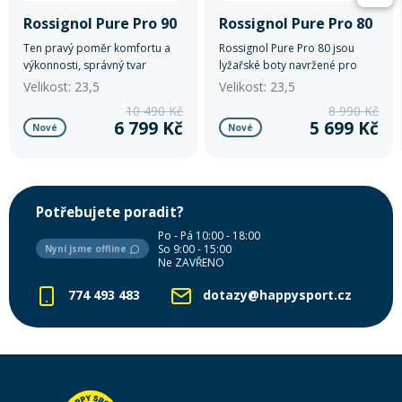
Rossignol Pure Pro 90
Rossignol Pure Pro 80
Ten pravý poměr komfortu a
Rossignol Pure Pro 80 jsou
výkonnosti, správný tvar
lyžařské boty navržené pro
dostatek pohodlí a výkonnosti.
ženy, které hledají rovnováhu
Velikost: 23,5
Velikost: 23,5
mezi výkonem a komfortem.
10 490 Kč
8 990 Kč
6 799 Kč
5 699 Kč
Nové
Nové
Potřebujete poradit?
Po - Pá 10:00 - 18:00
So 9:00 - 15:00
Nyní jsme offline
Ne ZAVŘENO
774 493 483
dotazy@happysport.cz