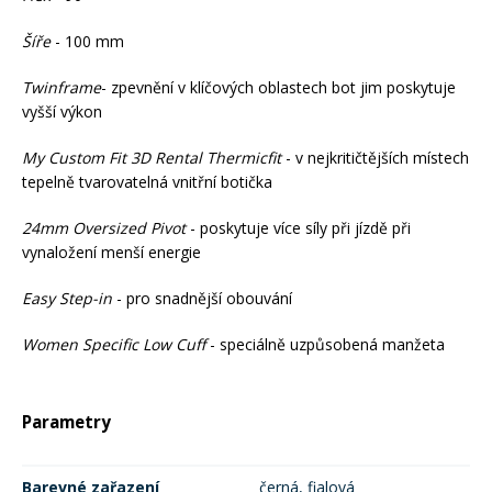
Šíře
- 100 mm
Twinframe
- zpevnění v klíčových oblastech bot jim poskytuje
vyšší výkon
My Custom Fit 3D Rental Thermicfit
- v nejkritičtějších místech
tepelně tvarovatelná vnitřní botička
24mm Oversized Pivot
- poskytuje více síly při jízdě při
vynaložení menší energie
Easy Step-in
- pro snadnější obouvání
Women Specific Low Cuff
- speciálně uzpůsobená manžeta
Parametry
Barevné zařazení
černá, fialová