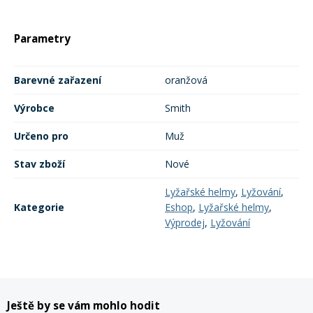
Mazání a čištění
Páteřáky
Parametry
Zabezpečení
Ostatní
Barevné zařazení
oranžová
Výrobce
Smith
Brašny, košíky a nosiče
Vložky do bot
Určeno pro
Muž
Pumpičky a pumpy
Stav zboží
Nové
Náhradní díly
Lyžařské helmy
,
Lyžování
,
Nářadí pro kola
Kategorie
Eshop
,
Lyžařské helmy
,
Boby a kluzáky
Výprodej
,
Lyžování
Blatníky
Řetězy
Ještě by se vám mohlo hodit