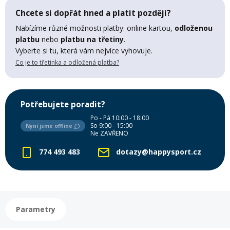
Lyžařské rukavice
Rukavice na běžky
Snowboardové vázání
Skialpové boty
Kukly a uši
Chcete si dopřát hned a platit později?
Plavání
Nabízíme různé možnosti platby: online kartou,
odloženou
Gripy
Kalhoty
platbu
nebo
platbu na třetiny
.
Lyžařské vázání
Vázání na běžky
Snowboardové rukavice
Skialpové vázání
Oblečení
Vyberte si tu, která vám nejvíce vyhovuje.
Co je to třetinka a odložená platba?
Stojánky
Doplňky
Sjezdové hole
Doplňky na běžky
Snowboardové náhradní díly
Skialpové hole
Lyžařské hole
Zvonky a houkačky
Potřebujete poradit?
Brýle na běžky
Snowboardové doplňky
Skialpové rukavice
Péče o skluznici a hrany
Po - Pá 10:00 - 18:00
So 9:00 - 15:00
Nyní jsme offline
Ne ZAVŘENO
Světla
Skialpové doplňky
Vaky, tašky a batohy
774 493 483
dotazy@happysport.cz
Lepení a opravné sady
Skialpové pásy
Dárkové poukazy
Pláště a duše
Parametry
Sněžnice
Brusle