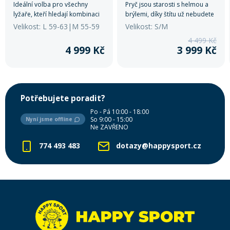
Ideální volba pro všechny
Pryč jsou starosti s helmou a
lyžaře, kteří hledají kombinaci
brýlemi, díky štítu už nebudete
bezpečnosti, výkonu a pohodlí.
řešit neustále upravování.
Velikost: L 59-63|M 55-59
Velikost: S/M
4 499 Kč
4 999 Kč
3 999 Kč
Potřebujete poradit?
Po - Pá 10:00 - 18:00
So 9:00 - 15:00
Nyní jsme offline
Ne ZAVŘENO
774 493 483
dotazy@happysport.cz