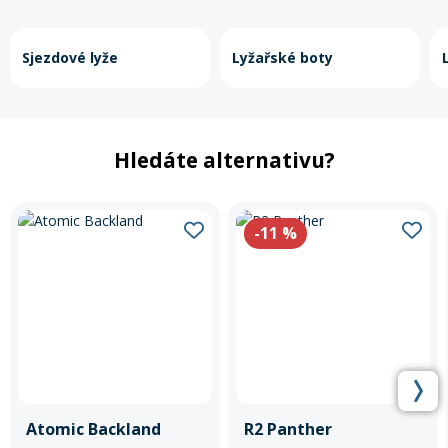
Rukavice na kolo
Sjezdové lyže
Lyžařské boty
Hledáte alternativu?
-11
%
Atomic Backland
R2 Panther