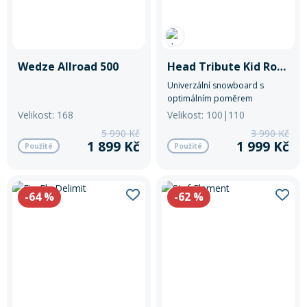
Wedze Allroad 500
Head Tribute Kid Rocka R
Univerzální snowboard s
optimálním poměrem
pružnosti vůči váze.
Velikost: 168
Velikost: 100|110
5 990 Kč
3 990 Kč
1 899 Kč
1 999 Kč
Použité
Použité
-64
%
-62
%