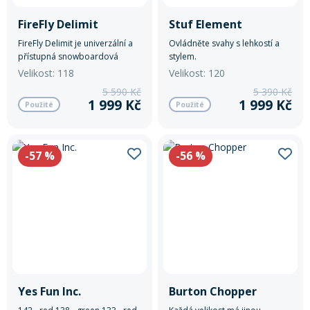
FireFly Delimit
Stuf Element
FireFly Delimit je univerzální a
Ovládněte svahy s lehkostí a
přístupná snowboardová
stylem.
deska určená především pro
Velikost: 118
Velikost: 120
děti, juniory nebo lehčí jezdce.
5 590 Kč
5 390 Kč
1 999 Kč
1 999 Kč
Použité
Použité
-57
%
-56
%
Yes Fun Inc.
Burton Chopper