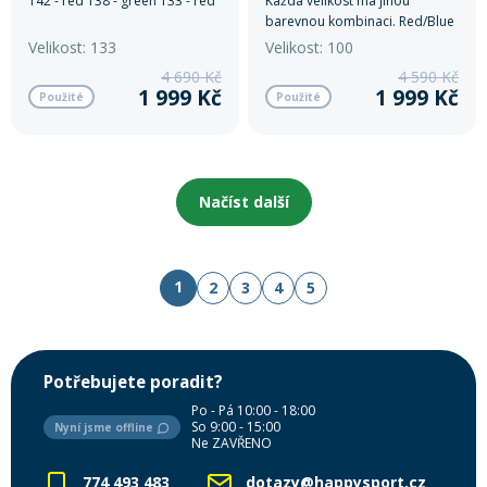
142 - red 138 - green 133 - red
Každá velikost má jinou
barevnou kombinaci. Red/Blue
- 125 cm Green/Yellow - 115 cm
Velikost: 133
Velikost: 100
4 690 Kč
4 590 Kč
1 999 Kč
1 999 Kč
Použité
Použité
Načíst další
1
2
3
4
5
Potřebujete poradit?
Po - Pá 10:00 - 18:00
So 9:00 - 15:00
Nyní jsme offline
Ne ZAVŘENO
774 493 483
dotazy@happysport.cz