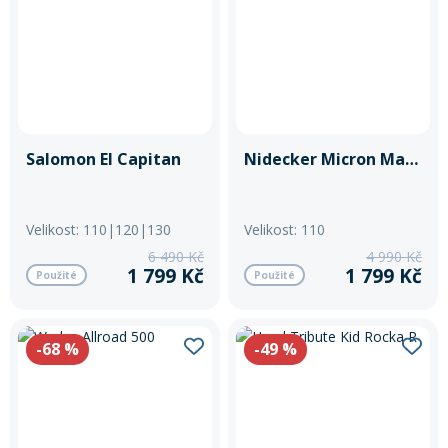
Salomon El Capitan
Nidecker Micron Magic
Velikost: 110|120|130
Velikost: 110
6 490 Kč
4 990 Kč
1 799 Kč
1 799 Kč
Použité
Použité
-68
%
-49
%