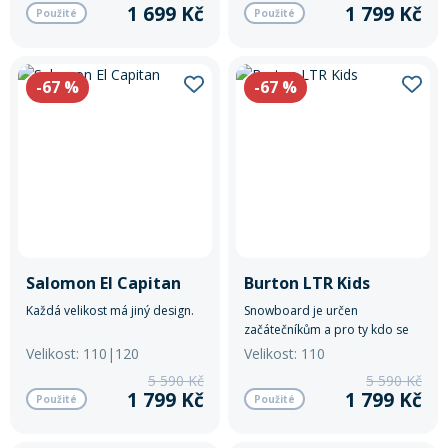
1 699 Kč
1 799 Kč
Použité
Použité
-67
%
-67
%
Salomon El Capitan
Burton LTR Kids
Každá velikost má jiný design.
Snowboard je určen
začátečníkům a pro ty kdo se
teprve učí základy jízdy. Každá
Velikost: 110|120
Velikost: 110
délka má jinou barevnou
5 590 Kč
5 590 Kč
variantu.
1 799 Kč
1 799 Kč
Použité
Použité