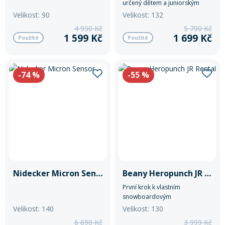
určený dětem a juniorským
riderům, kteří chtějí pohodlně
Velikost: 90
Velikost: 132
začít s jízdou na prkně a rychle
4 990 Kč
5 790 Kč
si osvojit základní techniku na
1 599 Kč
1 699 Kč
Použité
Použité
sjezdovce.
-74
%
-55
%
Nidecker Micron Sensor
Beany Heropunch JR Rental
První krok k vlastním
snowboardovým
dobrodružstvím.
Velikost: 140
Velikost: 130
6 690 Kč
3 999 Kč