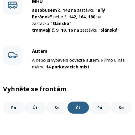
MHD
Mazání a čištění
autobusem č. 142
na zastávku
"Bílý
Páteřáky
Beránek"
nebo č.
142, 164, 180
na
zastávku
"Slánská"
.
Zabezpečení
tramvají č. 9, 10, 16
na zastávku
"Slánská"
.
Ostatní
Brašny, košíky a nosiče
Autem
Vložky do bot
A nebo si vybavení odvezte autem. Přímo u nás
máme
14 parkovacích míst
.
Pumpičky a pumpy
Náhradní díly
Vyhněte se frontám
Nářadí pro kola
Boby a kluzáky
Po
Út
St
Čt
Pá
So
Blatníky
Řetězy