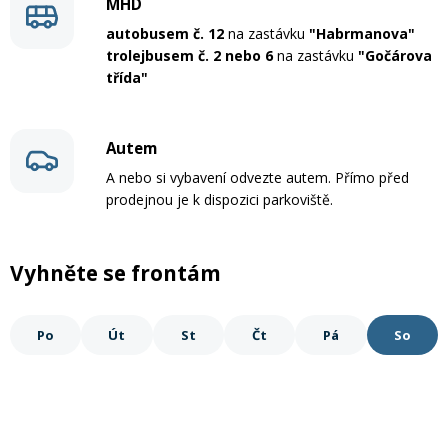
MHD
Mazání a čištění
autobusem č. 12
na zastávku
"Habrmanova"
Páteřáky
trolejbusem č. 2 nebo 6
na zastávku
"Gočárova
třída"
Zabezpečení
Ostatní
Autem
Brašny, košíky a nosiče
Vložky do bot
A nebo si vybavení odvezte autem. Přímo před
prodejnou je k dispozici parkoviště.
Pumpičky a pumpy
Náhradní díly
Vyhněte se frontám
Nářadí pro kola
Boby a kluzáky
Po
Út
St
Čt
Pá
So
Blatníky
Řetězy