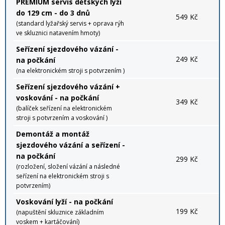
PREMIUM servis dětských lyží
do 129 cm - do 3 dnů
549 Kč
(standard lyžařský servis + oprava rýh
ve skluznici natavením hmoty)
Seřízení sjezdového vázání -
249 Kč
na počkání
(na elektronickém stroji s potvrzením )
Seřízení sjezdového vázání +
voskování - na počkání
349 Kč
(balíček seřízení na elektronickém
stroji s potvrzením a voskování )
Demontáž a montáž
sjezdového vázání a seřízení -
na počkání
299 Kč
(rozložení, složení vázání a následné
seřízení na elektronickém stroji s
potvrzením)
Voskování lyží - na počkání
199 Kč
(napuštění skluznice základním
voskem + kartáčování)