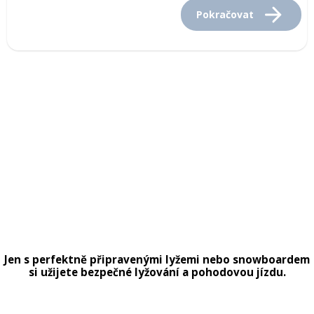
Pokračovat
Mazání a čištění
Páteřáky
Zabezpečení
Ostatní
Brašny, košíky a nosiče
Vložky do bot
Pumpičky a pumpy
Náhradní díly
Nářadí pro kola
Boby a kluzáky
Blatníky
Jen s perfektně připravenými lyžemi nebo snowboardem
si užijete bezpečné lyžování a pohodovou jízdu.
Řetězy