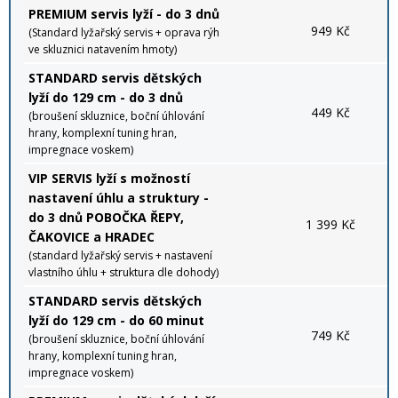
PREMIUM servis lyží - do 3 dnů
949 Kč
(Standard lyžařský servis + oprava rýh
ve skluznici natavením hmoty)
STANDARD servis dětských
lyží do 129 cm - do 3 dnů
449 Kč
(broušení skluznice, boční úhlování
hrany, komplexní tuning hran,
impregnace voskem)
VIP SERVIS lyží s možností
nastavení úhlu a struktury -
do 3 dnů POBOČKA ŘEPY,
1 399 Kč
ČAKOVICE a HRADEC
(standard lyžařský servis + nastavení
vlastního úhlu + struktura dle dohody)
STANDARD servis dětských
lyží do 129 cm - do 60 minut
749 Kč
(broušení skluznice, boční úhlování
hrany, komplexní tuning hran,
impregnace voskem)