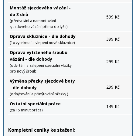
Montáž sjezdového vázání -
do 3 dnů
599 Kč
(předvrtání a namontování
sjezdového vázání přímo do lyže)
Oprava skluznice - dle dohody
399 Kč
(1x vyseknutí a vlepení nové skluznice)
Oprava vytrženého šroubu
vázání - dle dohody
299 Kč
(odvrtání a zalepení speciální vložky
pro nový šroub)
Výměna přezky sjezdové boty
299 Kč
- dle dohody
(odnýtování a přinýtování přezky )
Ostatní speciální práce
149 Kč
(za 15 minut práce)
Kompletní ceníky ke stažení: