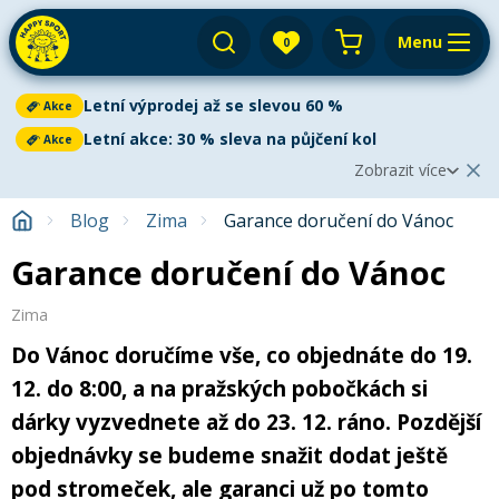
Menu
0
Váš košík je prázdný
Letní výprodej až se slevou 60 %
Akce
Výprodej
Přihlásit
Letní akce: 30 % sleva na půjčení kol
Akce
Zobrazit více
E-shop
Aktuální oznámení
Zobrazit méně
2
Blog
Zima
Garance doručení do Vánoc
Půjčovna
Cyklistika
Garance doručení do Vánoc
Letní výprodej až se slevou 60 %
Akce
Servis
Paddleboardy
Letní výprodej
je v plném proudu!
Ušetřete až 60 %
na
Paddleboarding
Dětská kola
paddleboardech, kajacích, kanoích i dětských kolech. V
Zima
Výkup
Kola
nabídce najdete
nové i bazarové
vybavení za skvělé ceny.
Kajaky
Kajaky a kanoe
Do Vánoc doručíme vše, co objednáte do 19.
Akce platí do vyprodání zásob.
Paddleboard
Blog
Kola
Lyže
12. do 8:00, a na pražských pobočkách si
Horská kola
Kola
Venkovní aktivity
Zjistit více
Prodejny a kontakt
dárky vyzvednete až do 23. 12. ráno. Pozdější
Zimního vybavení
Snowboardy
Pádla
Cyklosedačky
objednávky se budeme snažit dodat ještě
Letní oblečení
Elektrokola
Letní akce: 30 % sleva na půjčení kol
Akce
Autostany
Přepnout na zimní sezónu
pod stromeček, ale garanci už po tomto
Vyrazte na kolo se slevou 30 %!
Využijte naši letní akci na
Běžky