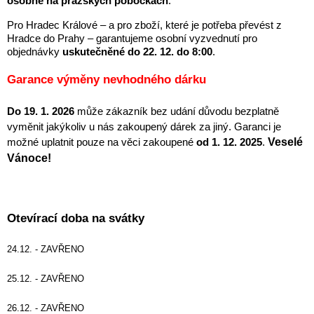
osobně na pražských pobočkách
.
Lyžařské rukavice
Rukavice na běžky
Snowboardové vázání
Skialpové boty
Kukly a uši
Plavání
Pro Hradec Králové – a pro zboží, které je potřeba převést z 
Hradce do Prahy – garantujeme osobní vyzvednutí pro 
Gripy
Kalhoty
objednávky 
uskutečněné do 22. 12. do 8:00
.
Lyžařské vázání
Vázání na běžky
Snowboardové rukavice
Skialpové vázání
Oblečení
Garance výměny nevhodného dárku
Stojánky
Doplňky
Sjezdové hole
Doplňky na běžky
Snowboardové náhradní díly
Skialpové hole
Lyžařské hole
Do 19. 1. 2026
 může zákazník bez udání důvodu bezplatně 
vyměnit jakýkoliv u nás zakoupený dárek za jiný. Garanci je 
Zvonky a houkačky
Veselé 
možné uplatnit pouze na věci zakoupené 
od 1. 12. 2025
. 
Brýle na běžky
Snowboardové doplňky
Skialpové rukavice
Péče o skluznici a hrany
Vánoce!
Světla
Skialpové doplňky
Vaky, tašky a batohy
Otevírací doba na svátky
Lepení a opravné sady
Skialpové pásy
Dárkové poukazy
24.12. - ZAVŘENO
25.12. - ZAVŘENO
Pláště a duše
Sněžnice
Brusle
26.12. - ZAVŘENO