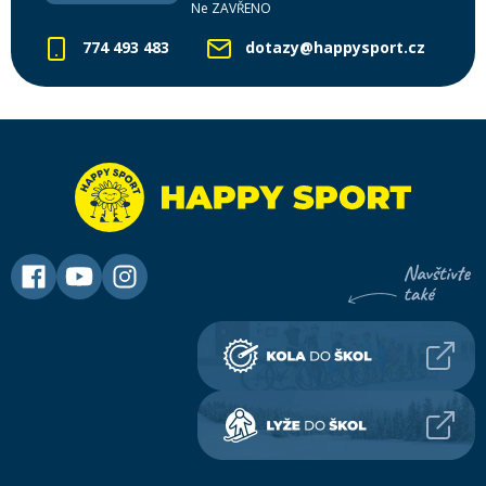
Ne ZAVŘENO
774 493 483
dotazy@happysport.cz