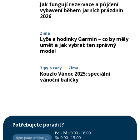
Jak fungují rezervace a půjčení
vybavení během jarních prázdnin
Rukavice na kolo
2026
Zima
Lyže a hodinky Garmin – co by měly
umět a jak vybrat ten správný
model
Tipy a rady
/
Zima
Kouzlo Vánoc 2025: speciální
vánoční balíčky
Potřebujete poradit?
Po - Pá 10:00 - 18:00
So 9:00 - 15:00
Nyní jsme offline