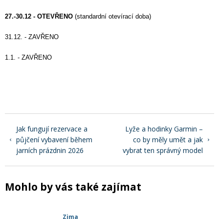
Mazání a čištění
27.-30.12 - OTEVŘENO
 (standardní otevírací doba)
Páteřáky
31.12. - ZAVŘENO
Zabezpečení
Ostatní
1.1. - ZAVŘENO
Brašny, košíky a nosiče
Vložky do bot
Pumpičky a pumpy
Náhradní díly
Jak fungují rezervace a
Lyže a hodinky Garmin –
půjčení vybavení během
co by měly umět a jak
Nářadí pro kola
jarních prázdnin 2026
vybrat ten správný model
Boby a kluzáky
Blatníky
Mohlo by vás také zajímat
Řetězy
Zima