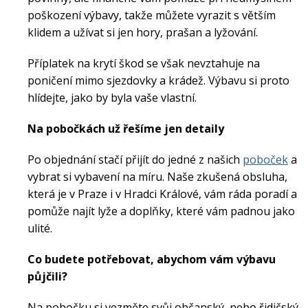
poškození výbavy, takže můžete vyrazit s větším
klidem a užívat si jen hory, prašan a lyžování.
Rukavice na kolo
Příplatek na krytí škod se však nevztahuje na
poničení mimo sjezdovky a krádež. Výbavu si proto
hlídejte, jako by byla vaše vlastní.
Na pobočkách už řešíme jen detaily
Po objednání stačí přijít do jedné z našich
poboček
a
vybrat si vybavení na míru. Naše zkušená obsluha,
která je v Praze i v Hradci Králové, vám ráda poradí a
pomůže najít lyže a doplňky, které vám padnou jako
ulité.
Co budete potřebovat, abychom vám výbavu
půjčili?
Na pobočku si vezměte svůj občanský, nebo řidičský