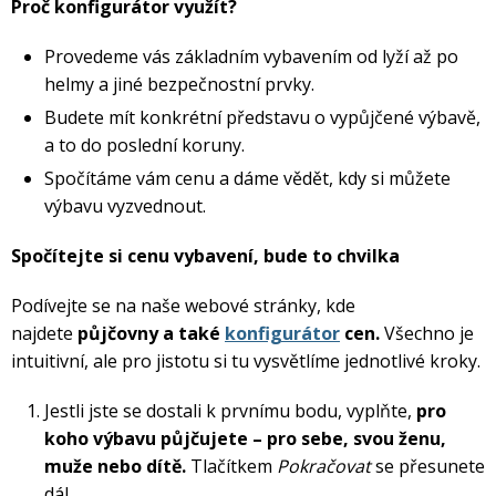
In-line brusle
Proč konfigurátor využít?
Letní doplňky
léto
zima
krátkodobé i dlouhodobé půjčení kol
. Akce platí
po celé
Příslušenství
Trička
léto
– rezervujte si své kolo ještě dnes a vydejte se objevovat
Silniční kola
Skialpy
Slackline
Autostany
nové trasy. Při rezervaci zadejte slevový kód
PRAZDNINY30
Provedeme vás základním vybavením od lyží až po
Paddleboardy
Kola
Kola
Lyže
Zimního vybavení
Kajaky
Snowboardy
Kola
Zima
Láhve
helmy a jiné bezpečnostní prvky.
Vesty
Cyklosedačky
Běžky
Skialpy
In-line brusle
Mikiny a bundy
Střešní boxy
Zjistit více
Odrážedla
Výprodej
Budete mít konkrétní představu o vypůjčené výbavě,
Dřevěné hry
Lyžování
Autostany
Střešní boxy
a to do poslední koruny.
Hole
Zimní vybavení
Oblečení
Zimní vybavení
Nákrčníky
Spočítáme vám cenu a dáme vědět, kdy si můžete
Helmy
Skejty a koloběžky
výbavu vyzvednout.
Běžecké lyžování
Sjezdové lyže
Batohy a tašky
Boty
Trika
Spočítejte si cenu vybavení, bude to chvilka
Doplňky na kolo
Frisbee a jiné
Snowboarding
Lyžařské boty
Běžky
Pásky
Podívejte se na naše webové stránky, kde
Neopreny
najdete
půjčovny a také
konfigurátor
cen.
Všechno je
Cyklistické oblečení
Táhla
Kolečkové, inline bruslení
Skialpinismus
Lyžařské helmy
Boty na běžky
Snowboardové boty
intuitivní, ale pro jistotu si tu vysvětlíme jednotlivé kroky.
Sluneční brýle
Jestli jste se dostali k prvnímu bodu, vyplňte,
pro
Sedačky na kolo a řidítka
Košíky a lahve
Bundy
Powerbanky a solární panely
Doplňky
Lyžařské brýle
Hole na běžky
Snowboardy
Skialpové lyže
koho výbavu půjčujete – pro sebe, svou ženu,
Potápění
muže nebo dítě.
Tlačítkem
Pokračovat
se přesunete
Tachometry
Dresy
dál.