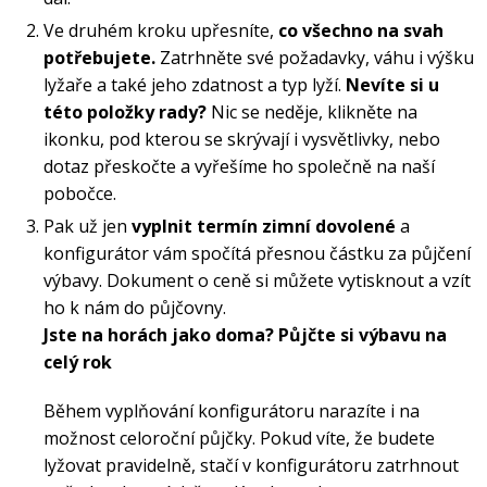
Lyžařské rukavice
Rukavice na běžky
Snowboardové vázání
Skialpové boty
Kukly a uši
Ve druhém kroku upřesníte,
co všechno na svah
Plavání
potřebujete.
Zatrhněte své požadavky, váhu i výšku
Gripy
Kalhoty
lyžaře a také jeho zdatnost a typ lyží.
Nevíte si u
Lyžařské vázání
Vázání na běžky
Snowboardové rukavice
Skialpové vázání
Oblečení
této položky rady?
Nic se neděje, klikněte na
ikonku, pod kterou se skrývají i vysvětlivky, nebo
Stojánky
Doplňky
Sjezdové hole
Doplňky na běžky
Snowboardové náhradní díly
Skialpové hole
Lyžařské hole
dotaz přeskočte a vyřešíme ho společně na naší
pobočce.
Zvonky a houkačky
Pak už jen
vyplnit termín zimní
dovolené
a
Brýle na běžky
Snowboardové doplňky
Skialpové rukavice
Péče o skluznici a hrany
konfigurátor vám spočítá přesnou částku za půjčení
výbavy. Dokument o ceně si můžete vytisknout a vzít
Světla
ho k nám do půjčovny.
Skialpové doplňky
Vaky, tašky a batohy
Jste na horách jako doma? Půjčte si výbavu na
celý rok
Lepení a opravné sady
Skialpové pásy
Dárkové poukazy
Během vyplňování konfigurátoru narazíte i na
možnost celoroční půjčky. Pokud víte, že budete
Pláště a duše
Sněžnice
Brusle
lyžovat pravidelně, stačí v konfigurátoru zatrhnout