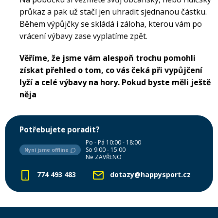
průkaz a pak už stačí jen uhradit sjednanou částku.
Během výpůjčky se skládá i záloha, kterou vám po
vrácení výbavy zase vyplatíme zpět.
Věříme, že jsme vám alespoň trochu pomohli
získat přehled o tom, co vás čeká při vypůjčení
lyží a celé výbavy na hory. Pokud byste měli ještě
něja
Potřebujete poradit?
Po - Pá 10:00 - 18:00
So 9:00 - 15:00
Nyní jsme offline
Ne ZAVŘENO
774 493 483
dotazy@happysport.cz