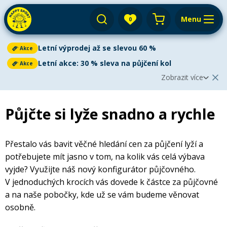
Menu
0
Váš košík je prázdný
Letní výprodej až se slevou 60 %
Akce
Výprodej
Přihlásit
Letní akce: 30 % sleva na půjčení kol
Akce
Zobrazit více
E-shop
Aktuální oznámení
Zobrazit méně
2
Půjčovna
Půjčte si lyže snadno a rychle
Cyklistika
Letní výprodej až se slevou 60 %
Akce
Servis
Paddleboardy
Letní výprodej
je v plném proudu!
Ušetřete až 60 %
na
Paddleboarding
Dětská kola
paddleboardech, kajacích, kanoích i dětských kolech. V
Přestalo vás bavit věčné hledání cen za půjčení lyží a
Výkup
Kola
nabídce najdete
nové i bazarové
vybavení za skvělé ceny.
Kajaky
potřebujete mít jasno v tom, na kolik vás celá výbava
Kajaky a kanoe
Akce platí do vyprodání zásob.
Paddleboard
vyjde? Využijte náš nový konfigurátor půjčovného.
Blog
Kola
Lyže
Horská kola
Kola
V jednoduchých krocích vás dovede k částce za půjčovné
Venkovní aktivity
Zjistit více
Prodejny a kontakt
a na naše pobočky, kde už se vám budeme věnovat
Zimního vybavení
Snowboardy
Pádla
Cyklosedačky
osobně.
Letní oblečení
Elektrokola
Letní akce: 30 % sleva na půjčení kol
Akce
Autostany
Přepnout na zimní sezónu
Vyrazte na kolo se slevou 30 %!
Využijte naši letní akci na
Běžky