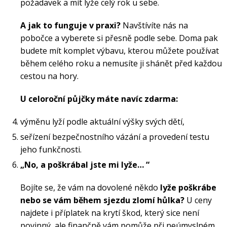
požadavek a mít lyže celý rok u sebe.
Mazání a čištění
Páteřáky
A jak to funguje v praxi?
Navštívíte nás na
pobočce a vyberete si přesně podle sebe. Doma pak
Zabezpečení
budete mít komplet výbavu, kterou můžete používat
Ostatní
během celého roku a nemusíte ji shánět před každou
cestou na hory.
Brašny, košíky a nosiče
Vložky do bot
U celoroční půjčky máte navíc zdarma:
Pumpičky a pumpy
výměnu lyží podle aktuální výšky svých dětí,
Náhradní díly
seřízení bezpečnostního vázání a provedení testu
jeho funkčnosti.
Nářadí pro kola
Boby a kluzáky
„No, a poškrábal jste mi lyže…
“
Blatníky
Bojíte se, že vám na dovolené někdo
lyže poškrábe
nebo se vám během sjezdu zlomí hůlka?
U ceny
najdete i příplatek na krytí škod, který sice není
Řetězy
povinný, ale finančně vám pomůže při neúmyslném