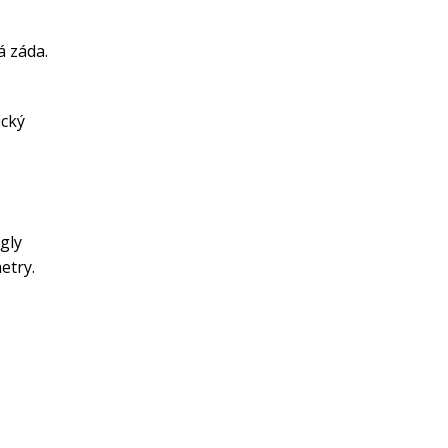
á záda.
ický
gly
etry.