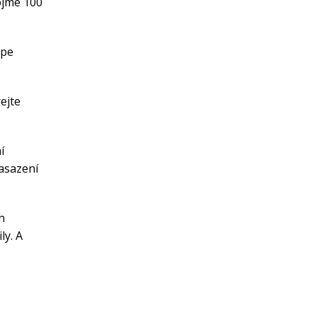
pojme 100
épe
ejte
í
asazení
h
ly. A