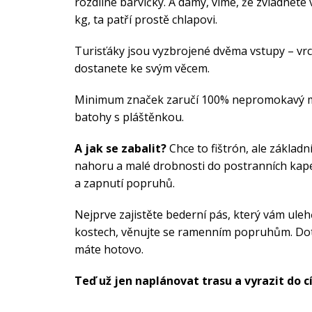
rozdílné barvičky. A dámy, víme, že zvládnete
kg, ta patří prostě chlapovi.
Turisťáky jsou vyzbrojené dvěma vstupy – vrc
dostanete ke svým věcem.
Minimum značek zaručí 100% nepromokavý mate
batohy s pláštěnkou.
A jak se zabalit?
Chce to fištrón, ale základní
nahoru a malé drobnosti do postranních kapes
a zapnutí popruhů.
Nejprve zajistěte bederní pás, který vám ule
kostech, věnujte se ramenním popruhům. Dotáh
máte hotovo.
Teď už jen naplánovat trasu a vyrazit do c