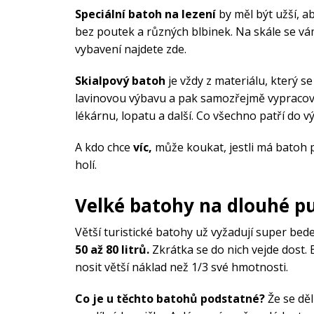
Speciální batoh na lezení
by měl být užší, ab
bez poutek a různých blbinek. Na skále se vám
vybavení najdete zde.
Skialpový batoh
je vždy z materiálu, který 
lavinovou výbavu a pak samozřejmě vypracova
lékárnu, lopatu a další. Co všechno patří do výb
A kdo chce
víc,
může koukat, jestli má batoh p
holí.
Velké batohy na dlouhé p
Větší turistické batohy už vyžadují super be
50 až 80 litrů.
Zkrátka se do nich vejde dost.
nosit větší náklad než 1/3 své hmotnosti.
Co je u těchto batohů podstatné?
Že se děl