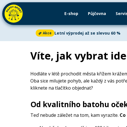
E-shop
Půjčovna
Servi
Půjčovna
Paddleboardy
Servis
Kajaky
Letní výprodej až se slevou 60 %
Akce
Cyklistika
Aktuální oznámení
2
Víte, jak vybrat id
Paddleboarding
Letní výprodej až se slevou 60 %
Akce
Kajaky a kanoe
Letní výprodej
je v plném proudu!
Ušetř
Hodláte v létě prochodit města křížem krážem
kajacích, kanoích i dětských kolech. V nab
Venkovní aktivity
vybavení za skvělé ceny. Akce platí do vyp
Oba sice milujete pohyb, ale každý z vás potř
kliknete na tlačítko objednat?
Letní oblečení
Zjistit více
Od kvalitního batohu oče
Letní doplňky
Teď nebude záležet na tom, kam vyrazíte.
Co 
Zima