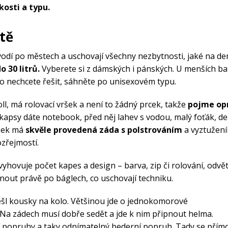
kosti a typu.
tě
dí po městech a uschovají všechny nezbytnosti, jaké na de
o 30 litrů.
Vyberete si z dámských i pánských. U menších ba
ho nechcete řešit, sáhněte po unisexovém typu.
ll, má rolovací vršek a není to žádný prcek, takže
pojme op
apsy dáte notebook, před něj lahev s vodou, malý foťák, de
usek má
skvěle provedená záda s polstrováním
a vyztužení
zřejmostí.
yhovuje počet kapes a design – barva, zip či rolování, odvět
ut právě po báglech, co uschovají techniku.
ešl kousky na kolo. Většinou jde o jednokomorové
Na zádech musí dobře sedět a jde k nim připnout helma.
í popruhy a taky odnímatelný bederní popruh. Tady se přím