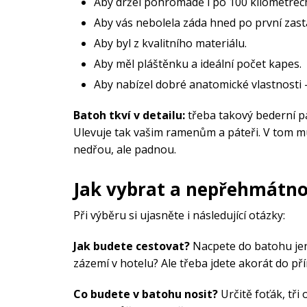
Aby držel pohromadě i po 100 kilometrec
Výprodej
Aby vás nebolela záda hned po první zast
Aby byl z kvalitního materiálu.
Aby měl pláštěnku a ideální počet kapes.
Aby nabízel dobré anatomické vlastnosti –
Batoh tkví v detailu:
třeba takový bederní p
Ulevuje tak vašim ramenům a páteři. V tom m
nedřou, ale padnou.
Jak vybrat a nepřehmátno
Při výběru si ujasněte i následující otázky:
Jak budete cestovat?
Nacpete do batohu jen
zázemí v hotelu? Ale třeba jdete akorát do př
Co budete v batohu nosit?
Určitě foťák, tři