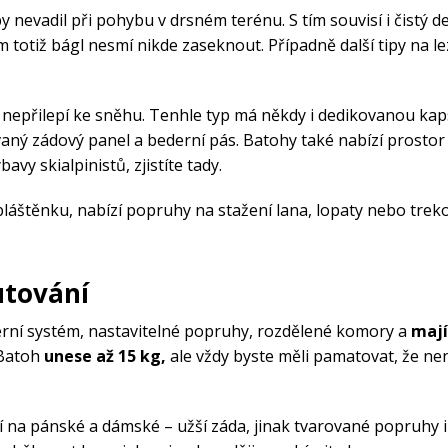
y nevadil při pohybu v drsném terénu. S tím souvisí i čistý d
 totiž bágl nesmí nikde zaseknout. Případně další tipy na l
se nepřilepí ke sněhu. Tenhle typ má někdy i dedikovanou ka
ný zádový panel a bederní pás. Batohy také nabízí prostor
avy skialpinistů, zjistíte tady.
láštěnku, nabízí popruhy na stažení lana, lopaty nebo trek
utování
derní systém, nastavitelné popruhy, rozdělené komory a
mají
 Batoh
unese až 15 kg,
ale vždy byste měli pamatovat, že ne
í na pánské a dámské – užší záda, jinak tvarované popruhy i