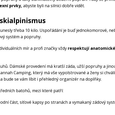
exní prvky,
abyste byli na silnici dobře vidět.
 skialpinismus
unesly třeba 10 kilo. Uspořádání je buď jednokomorové, ne
ový systém a popruhy.
dividuálních mír a profi značky vždy
respektují anatomick
ruhů. Dámské provedení má kratší záda, užší popruhy a jino
annah Camping, který má vše vypolstrované a ženy si chválí
a bude se vám líbit i přehledný organizér na doplňky.
tředních batohů, mezi které patří:
odní část, síťové kapsy po stranách a vymakaný zádový sys