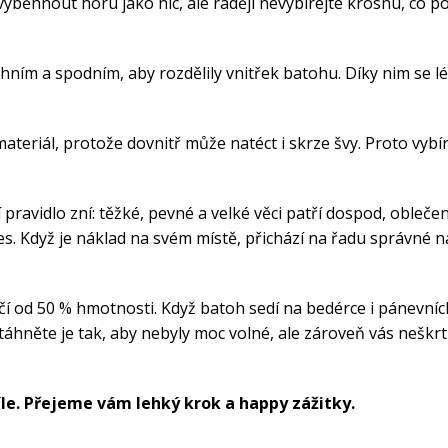
 vyběhnout horu jako nic, ale raději nevybírejte krosnu, co 
hním a spodním, aby rozdělily vnitřek batohu. Díky nim se l
riál, protože dovnitř může natéct i skrze švy. Proto vybír
 pravidlo zní: těžké, pevné a velké věci patří dospod, oblečen
. Když je náklad na svém místě, přichází na řadu správné n
hčí od 50 % hmotnosti. Když batoh sedí na bedérce i pánevníc
něte je tak, aby nebyly moc volné, ale zároveň vás neškrti
íle. Přejeme vám lehký krok a happy zážitky.