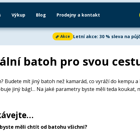
s
Výkup
Blog
Prodejny a kontakt
Kola
Kola
Výkup
Cyklosedačky
Lyže
Kola
Snowboardy
Zimního vybavení
In-line brusle
Běžky
Au
Letní akce: 30 % sleva na půjč
Akce
Dětská kola
Horská kola
eální batoh pro svou cest
Letní akce: 30 % sle
Akce
Silniční kola
Odrážedla
ete až 60 %
na paddleboardech,
Vyrazte na kolo se sle
? Budete mít jiný batoh než kamarád, co vyráží do kempu a 
ídce najdete
nové i bazarové
dlouhodobé půjčení ko
rodání zásob.
ještě dnes a vydejte se o
ebuje jiný bágl… Na jaké parametry byste měli teda koukat, 
Doplňky na kolo
Cyklistické obl
PRAZDNINY30
Zobrazit vš
Zjistit více
kávejte…
Zobrazit vš
Paddleboard
Autostany
Trička
Láhve
Lyžování
Pádla
Slackline
Mikiny a bundy
Hole
Běžecké lyžová
byste měli chtít od batohu všichni?