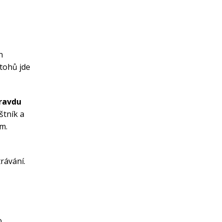
n
tohů jde
ravdu
štník a
m.
rávání.
o