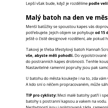
Lepší však bude, když je rozdělíme
podle veli
Malý batoh na den ve měs
Menší batůžky se spoustou kapes vás doprovo
potřebujete. Jejich objem se pohybuje
od 15 d
ještě o čistě designové rozdělení, ale pokud 
Takový je třeba lifestylový batoh Hannah Scro
vše, abyste měli pohodlí.
Do vypolstrované k
do postranních kapes drobnosti. Tenhle ko
Nastavitelné ramenní popruhy jsou pak samo
U batohu do města koukejte i na to, zda vám v
A kdo sní o něčem propracovaném, může sáhno
TIP pro cyklisty:
Mezi malé batohy patří i sp
batohy s postranní kapsou a vakem na vodu. 
Nezbytností jsou i polstrovaná záda, ramenn