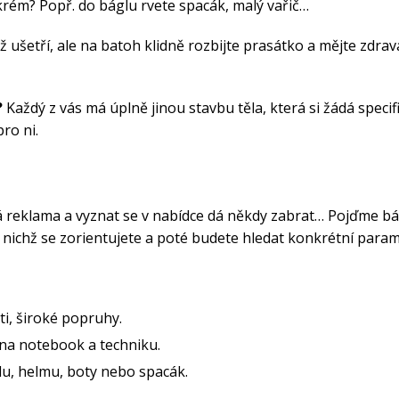
rém? Popř. do báglu rvete spacák, malý vařič…
ž ušetří, ale na batoh klidně rozbijte prasátko a mějte zdrav
?
Každý z vás má úplně jinou stavbu těla, která si žádá specif
ro ni.
ká reklama a vyznat se v nabídce dá někdy zabrat… Pojďme bá
le nichž se zorientujete a poté budete hledat konkrétní param
ti, široké popruhy.
 na notebook a techniku.
du, helmu, boty nebo spacák.