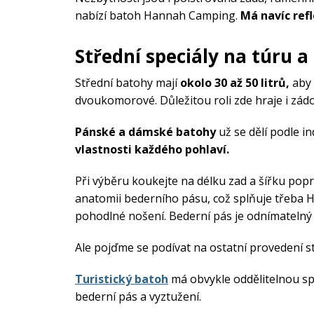
nabízí batoh Hannah Camping.
Má navíc refl
Střední speciály na túru a
Střední batohy mají
okolo 30 až 50 litrů,
aby 
dvoukomorové. Důležitou roli zde hraje i zád
Pánské a dámské batohy
už se dělí podle in
vlastnosti každého pohlaví.
Při výběru koukejte na délku zad a šířku pop
anatomii bederního pásu, což splňuje třeba H
pohodlné nošení. Bederní pás je odnímatelný 
Ale pojďme se podívat na ostatní provedení s
Turistický batoh
má obvykle oddělitelnou sp
bederní pás a vyztužení.