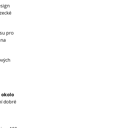
esign
ezecké
psu pro
 na
ových
 okolo
ní dobré