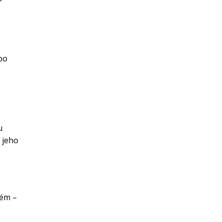
bo
é
u
 jeho
tém –