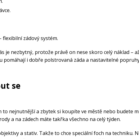
h.
Zobrazit vš
Vesty
Skejty a koloběžky
Pásky
Skialpinismus
Oblečení
Frisbee a jiné
Sluneční brýle
Doplňky
ávce.
Zobrazit vš
Powerbanky a solární
Plavání
panely
 flexibilní zádový systém.
Zobrazit vš
Zobrazit vš
ás je nezbytný, protože právě on nese skoro celý náklad – až
u pomáhají i dobře polstrovaná záda a nastavitelné popruhy
ut se
 to nejnutnější a zbytek si koupíte ve městě nebo budete m
írody a na zádech máte takřka všechno na celý týden.
 objektivy a stativ. Takže to chce speciální foch na techniku. 