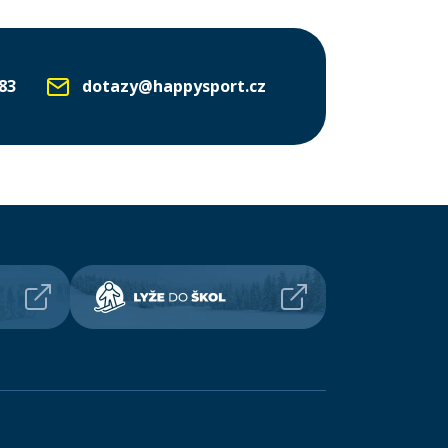
83
dotazy@happysport.cz