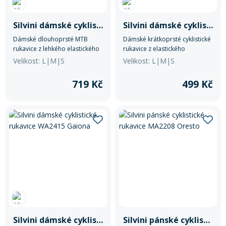
Silvini dámské cyklistické rukavice WA2414 Gattola
Silvini dámské cyklistické rukavice WA2415 Gaiona
Rukavice na kolo
Dámské dlouhoprsté MTB
Dámské krátkoprsté cyklistické
rukavice z lehkého elastického
rukavice z elastického
svrchního materiálu Light
materiálu Light MESH. Dlaň je z
Velikost: L|M|S
Velikost: L|M|S
MESH. Dlaň je z tenké umělé
tenké umělé kůže s gelovou
kůže s pěnovou výplní a
výplní. Mají zapínání na suchý
719 Kč
499 Kč
silikonovým potiskem. Mají
zip a reflexní prvky.
zapínání na suchý zip a reflexní
prvky.
Silvini dámské cyklistické rukavice WA2415 Gaiona
Silvini pánské cyklistické rukavice MA2208 Oresto