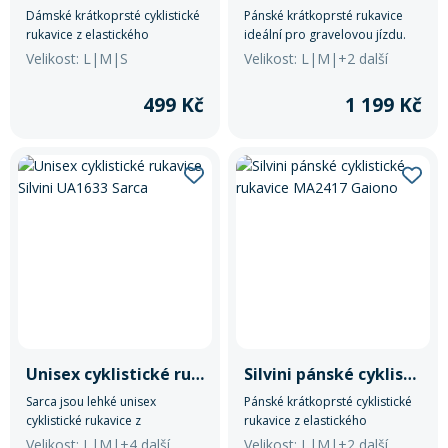
Dámské krátkoprsté cyklistické
Pánské krátkoprsté rukavice
rukavice z elastického
ideální pro gravelovou jízdu.
materiálu Light MESH. Dlaň je z
Vyrobena z materiálu Light
Velikost: L|M|S
Velikost: L|M|+2 další
tenké umělé kůže s gelovou
MESH na svrchní straně, s
výplní. Mají zapínání na suchý
bezešvou dlaní pro odvětrání a
499 Kč
1 199 Kč
zip a reflexní prvky.
vysokou hustotou dlaně od
značky ELASTIC INTERFACE®.
Unisex cyklistické rukavice Silvini UA1633 Sarca
Silvini pánské cyklistické rukavice MA2417 Gaiono
Sarca jsou lehké unisex
Pánské krátkoprsté cyklistické
cyklistické rukavice z
rukavice z elastického
prodyšného materiálu
materiálu Light MESH. Dlaň je z
Velikost: L|M|+4 další
Velikost: L|M|+2 další