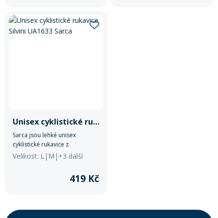
elastický lem.
reflexními prvky. Ideální do
chladu.
Unisex cyklistické rukavice Silvini UA1633 Sarca
Sarca jsou lehké unisex
cyklistické rukavice z
prodyšného materiálu
Velikost: L|M|+3 další
QuatroFLEX. Dlaň z broušené
syntetické kůže bez výstelky
419 Kč
zajišťuje jistý úchop. Elastické
zápěstí bez zapínání pro
pohodlné nošení.