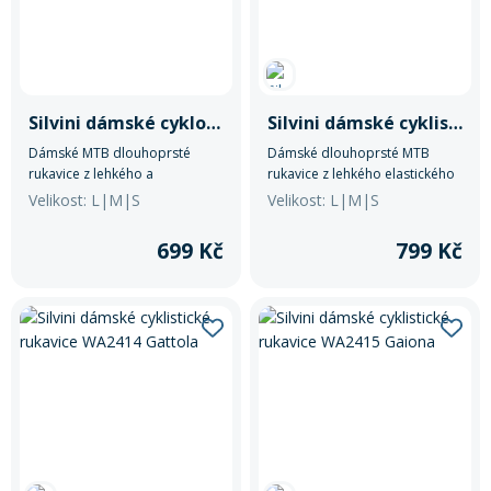
Mazání a čištění
Páteřáky
Zabezpečení
Ostatní
Silvini dámské cyklo rukavice WA1430 Fiora
Silvini dámské cyklistické rukavice WA2414 Gattola
Dámské MTB dlouhoprsté
Dámské dlouhoprsté MTB
Brašny, košíky a nosiče
rukavice z lehkého a
rukavice z lehkého elastického
Vložky do bot
elastického svrchního
svrchního materiálu Light
Velikost: L|M|S
Velikost: L|M|S
materiálu Light MESH. Dlaň je z
MESH. Dlaň je z tenké umělé
tenké syntetické kůže s měkkou
kůže s pěnovou výplní a
699 Kč
799 Kč
Pumpičky a pumpy
molitanovou výplní. Mají
silikonovým potiskem. Mají
Náhradní díly
zapínání na suchý zip.
zapínání na suchý zip a reflexní
prvky.
Nářadí pro kola
Boby a kluzáky
Blatníky
Řetězy