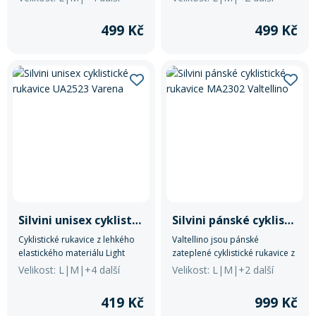
QuatroFLEX. Dlaň z broušené
tenké umělé kůže s gelovou
syntetické kůže bez výstelky
výplní. Mají zapínání na suchý
499 Kč
499 Kč
zajišťuje jistý úchop. Elastické
zip a reflexní prvky.
zápěstí bez zapínání pro
pohodlné nošení.
Silvini unisex cyklistické rukavice UA2523 Varena
Silvini pánské cyklistické rukavice MA2302 Valtellino
Cyklistické rukavice z lehkého
Valtellino jsou pánské
elastického materiálu Light
zateplené cyklistické rukavice z
MESH. Dlaň je vyrobena z tenké
Softshellu s membránou
Velikost: L|M|+4 další
Velikost: L|M|+2 další
broušené umělé kůže se
Quatroflex Plus, pěnovou dlaní,
silikonovým potiskem. Rukavice
silikonovým potiskem,
419 Kč
999 Kč
mají reflexní prvky a pohodlný
elastickou manžetou a