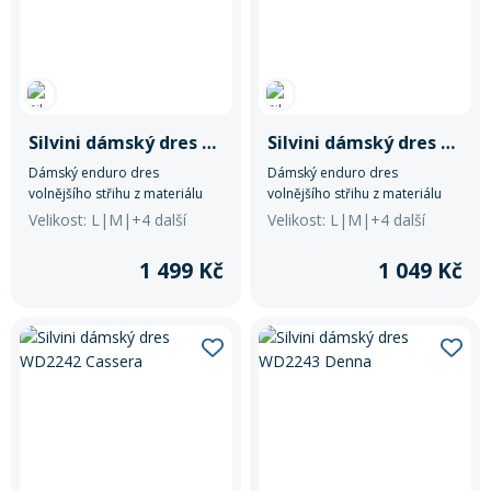
Silvini dámský dres WD2036 Ella
Silvini dámský dres WD2036 Ella
Dámský enduro dres
Dámský enduro dres
volnějšího střihu z materiálu
volnějšího střihu z materiálu
Light MESH, který dokonale
Light MESH, který dokonale
Velikost: L|M|+4 další
Velikost: L|M|+4 další
odvádí pot a je velmi
odvádí pot a je velmi
prodyšný. Dres má dlouhé
prodyšný. Dres má dlouhé
1 499 Kč
1 049 Kč
rukávy, na hrudi kapsu a
rukávy, na hrudi kapsu a
nezbytné reflexní prvky.
nezbytné reflexní prvky.