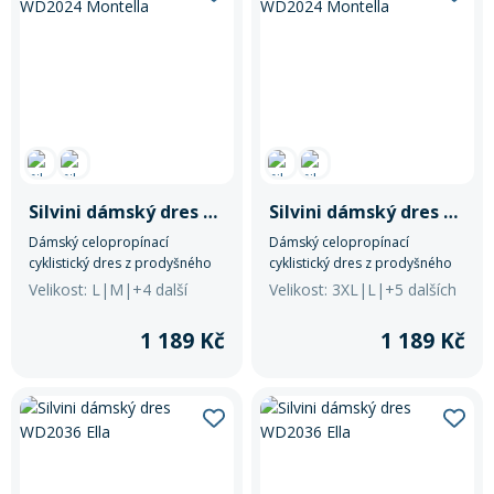
Silvini dámský dres WD2024 Montella
Silvini dámský dres WD2024 Montella
Dámský celopropínací
Dámský celopropínací
cyklistický dres z prodyšného
cyklistický dres z prodyšného
elastického materiálu Light
elastického materiálu Light
Velikost: L|M|+4 další
Velikost: 3XL|L|+5 dalších
MESH. Střih je mírně projmutý a
MESH. Střih je mírně projmutý a
na prodlouženém zadním díle
na prodlouženém zadním díle
1 189 Kč
1 189 Kč
je praktická trojkapsa a
je praktická trojkapsa a
protiskluzový silikonový lem.
protiskluzový silikonový lem.