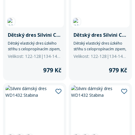
Rukavice na kolo
Dětský dres Silvini CD2284 Mazzani
Dětský dres Silvini CD2284 Mazzani
Dětský elastický dres úzkého
Dětský elastický dres úzkého
střihu s celopropínacím zipem,
střihu s celopropínacím zipem,
klasickou trojkapsou a
klasickou trojkapsou a
Velikost: 122-128|134-140|+2 další
Velikost: 122-128|134-140|+2 další
reflexními prvky. Je vyroben z
reflexními prvky. Je vyroben z
lehkého a prodyšného
lehkého a prodyšného
979 Kč
979 Kč
materiálu Light MESH, rukávy
materiálu Light MESH, rukávy
jsou zakončeny elastickými
jsou zakončeny elastickými
lemy.
lemy.