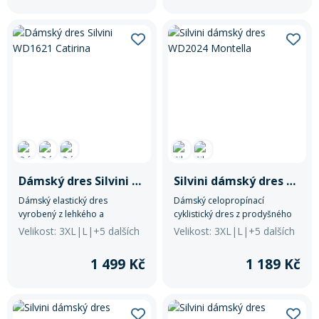
trojkapsa s malou zipovou
trojkapsa s malou zipovou
kapsičkou.
kapsičkou.
Dámský dres Silvini WD1621 Catirina
Silvini dámský dres WD2024 Montella
Dámský elastický dres
Dámský celopropínací
vyrobený z lehkého a
cyklistický dres z prodyšného
rychleschnoucího materiálu
elastického materiálu Light
Velikost: 3XL|L|+5 dalších
Velikost: 3XL|L|+5 dalších
Light MESH. Dres má užší střih,
MESH. Střih je mírně projmutý a
3/4 skrytý zip vpředu a na
na prodlouženém zadním díle
1 499 Kč
1 189 Kč
prodlouženém zadním dílu je
je praktická trojkapsa a
trojkapsa s malou zipovou
protiskluzový silikonový lem.
kapsičkou.