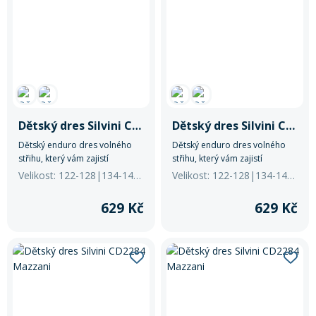
Mazání a čištění
Páteřáky
Zabezpečení
Ostatní
Brašny, košíky a nosiče
Vložky do bot
Dětský dres Silvini CD2283 Denni
Dětský dres Silvini CD2283 Denni
Dětský enduro dres volného
Dětský enduro dres volného
střihu, který vám zajistí
střihu, který vám zajistí
Pumpičky a pumpy
Náhradní díly
dostatečnou volnost pohybu.
dostatečnou volnost pohybu.
Velikost: 122-128|134-140|+2 další
Velikost: 122-128|134-140|+2 další
Je vyroben z elastického
Je vyroben z elastického
materiálu Light MESH, který
materiálu Light MESH, který
629 Kč
629 Kč
Nářadí pro kola
dokonale odvádí pot a rychle
dokonale odvádí pot a rychle
Boby a kluzáky
schne.
schne.
Blatníky
Řetězy