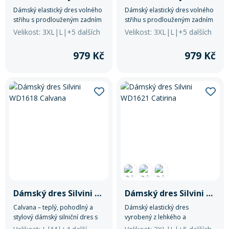
Dámský elastický dres volného
Dámský elastický dres volného
střihu s prodlouženým zadním
střihu s prodlouženým zadním
dílem. Je vyroben z lehkého a
dílem. Je vyroben z lehkého a
Velikost: 3XL|L|+5 dalších
Velikost: 3XL|L|+5 dalších
prodyšného Light MESH
prodyšného Light MESH
materiálu. V přední části má
materiálu. V přední části má
979 Kč
979 Kč
krátký skrytý zip a na zádech je
krátký skrytý zip a na zádech je
malá zipová kapsička.
malá zipová kapsička.
Dámský dres Silvini WD1618 Calvana
Dámský dres Silvini WD1621 Catirina
Calvana – teplý, pohodlný a
Dámský elastický dres
stylový dámský silniční dres s
vyrobený z lehkého a
anatomickým střihem a
rychleschnoucího materiálu