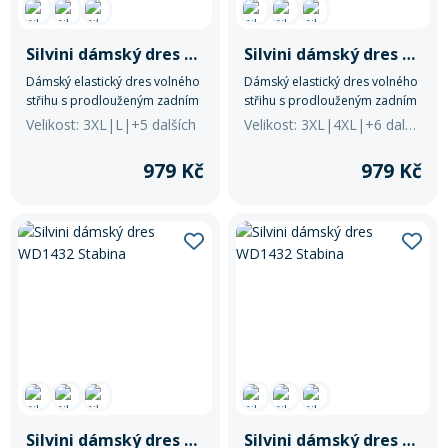
Silvini dámský dres WD1432 Stabina
Silvini dámský dres WD1432 Stabina
Dámský elastický dres volného
Dámský elastický dres volného
střihu s prodlouženým zadním
střihu s prodlouženým zadním
dílem. Je vyroben z lehkého a
dílem. Je vyroben z lehkého a
Velikost: 3XL|L|+5 dalších
Velikost: 3XL|4XL|+6 dalších
prodyšného Light MESH
prodyšného Light MESH
materiálu. V přední části má
materiálu. V přední části má
979 Kč
979 Kč
krátký skrytý zip a na zádech je
krátký skrytý zip a na zádech je
malá zipová kapsička.
malá zipová kapsička.
Silvini dámský dres WD1432 Stabina
Silvini dámský dres WD1432 Stabina