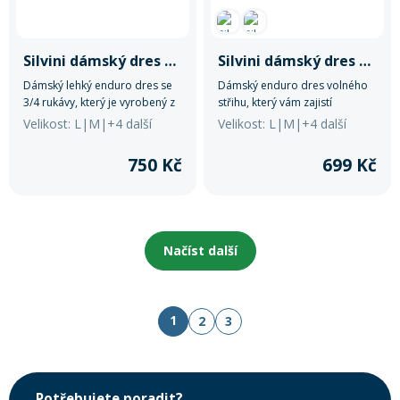
Silvini dámský dres WD2242 Cassera
Silvini dámský dres WD2243 Denna
Dámský lehký enduro dres se
Dámský enduro dres volného
3/4 rukávy, který je vyrobený z
střihu, který vám zajistí
modalu a elastického materiálu
dostatečnou volnost pohybu.
Velikost: L|M|+4 další
Velikost: L|M|+4 další
Light MESH Antiodour, který
Je vyroben z elastického
dokonale odvádí pot. Dres má
materiálu Light MESH, který
750 Kč
699 Kč
volnější střih a ochranné
dokonale odvádí pot a rychle
reflexní prvky.
schne.
Načíst další
1
2
3
Potřebujete poradit?