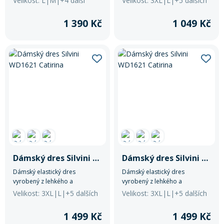
Velikost: L|M|+4 další
Velikost: 3XL|L|+5 dalších
reflexními prvky, ideální pro
Light MESH. Dres má užší střih,
jarní a podzimní vyjížďky.
3/4 skrytý zip vpředu a na
1 390 Kč
1 049 Kč
prodlouženém zadním dílu je
trojkapsa s malou zipovou
kapsičkou.
Dámský dres Silvini WD1621 Catirina
Dámský dres Silvini WD1621 Catirina
Dámský elastický dres
Dámský elastický dres
vyrobený z lehkého a
vyrobený z lehkého a
rychleschnoucího materiálu
rychleschnoucího materiálu
Velikost: 3XL|L|+5 dalších
Velikost: 3XL|L|+5 dalších
Light MESH. Dres má užší střih,
Light MESH. Dres má užší střih,
3/4 skrytý zip vpředu a na
3/4 skrytý zip vpředu a na
1 499 Kč
1 499 Kč
prodlouženém zadním dílu je
prodlouženém zadním dílu je