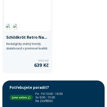
Mazání a čištění
Páteřáky
Zabezpečení
Ostatní
Schildkröt Retro Native
Brašny, košíky a nosiče
Vložky do bot
Nostalgicky známý trendy
skateboard v premiové kvalitě.
Pumpičky a pumpy
Náhradní díly
999 Kč
639 Kč
Nářadí pro kola
Boby a kluzáky
Blatníky
Potřebujete poradit?
Po - Pá 10:00 - 18:00
So 9:00 - 15:00
Jsme online
Ne ZAVŘENO
Řetězy