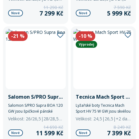
pro ženy, které kombinují
11 290 Kč
7 590 Kč
komfort, stabilitu a výkon pro
7 299 Kč
5 999 Kč
Nové
Nové
celodenní lyžování na
sjezdovce i v různém terénu.
-21
%
-10
%
Výprodej
Salomon S/PRO Supra Boa 120 GW
Tecnica Mach Sport HV 75 W GW
Salomon S/PRO Supra BOA 120
Lyžařské boty Tecnica Mach
GW jsou špičkové pánské
Sport HV 75 W GW jsou skvělou
sjezdové boty navržené pro
volbou pro rekreační a mírně
Velikost: 26/26,5|28/28,5|29/29,5
Velikost: 24,5|26,5|+2 další
pokročilé a expertní lyžaře,
pokročilé lyžařky.
14 690 Kč
8 249 Kč
kteří hledají dokonalou
11 599 Kč
7 399 Kč
Nové
Nové
kombinaci výkonu, komfortu a