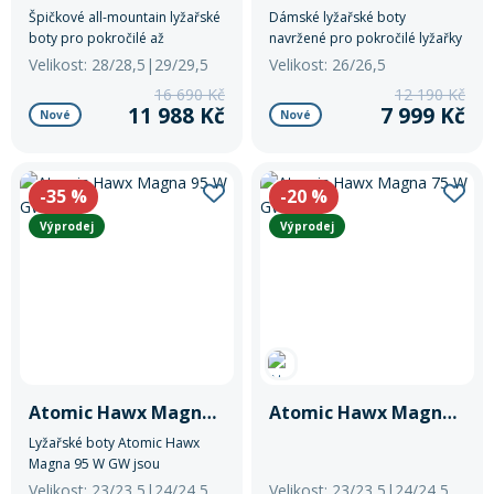
Špičkové all-mountain lyžařské
Dámské lyžařské boty
boty pro pokročilé až
navržené pro pokročilé lyžařky
sportovní lyžaře, kteří chtějí
hledající kombinaci výkonu,
Velikost: 28/28,5|29/29,5
Velikost: 26/26,5
maximální přesnost, výkon a
pohodlí a precizního
16 690 Kč
12 190 Kč
individuální přizpůsobení.
přizpůsobení.
11 988 Kč
7 999 Kč
Nové
Nové
-35
%
-20
%
Výprodej
Výprodej
Atomic Hawx Magna 95 W GW
Atomic Hawx Magna 75 W GW
Lyžařské boty Atomic Hawx
Magna 95 W GW jsou
všestranné all-mountain boty
Velikost: 23/23,5|24/24,5|27/27,5
Velikost: 23/23,5|24/24,5