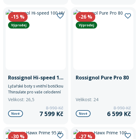
přesného přenosu sil.
-15
%
-26
%
Výprodej
Výprodej
Rossignol Hi-speed 100 HV
Rossignol Pure Pro 80
Lyžařské boty s vnitřní botičkou
Thinsulate pro vaše celodenní
pohodlí.
Velikost: 26,5
Velikost: 24
8 990 Kč
8 990 Kč
7 599 Kč
6 599 Kč
Nové
Nové
-30
%
-27
%