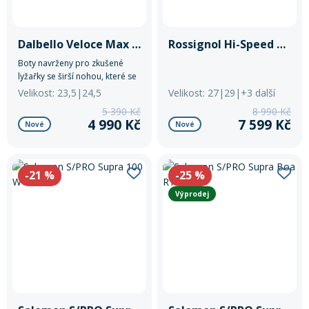
Dalbello Veloce Max GW 70 W
Rossignol Hi-Speed 100 HV
Boty navrženy pro zkušené
lyžařky se širší nohou, které se
chtějí dále zlepšovat.
Velikost: 23,5|24,5
Velikost: 27|29|+3 další
5 390 Kč
8 990 Kč
4 990 Kč
7 599 Kč
Nové
Nové
-21
%
-25
%
Výprodej