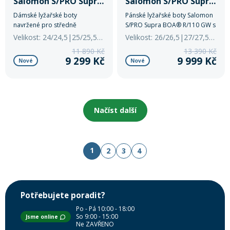
Salomon S/PRO Supra 100 W GW
Salomon S/PRO Supra Boa R110 GW
Dámské lyžařské boty
Pánské lyžařské boty Salomon
navržené pro středně
S/PRO Supra BOA® R/110 GW s
pokročilé až pokročilé lyžařky,
přesným BOA® upínáním,
Velikost: 24/24,5|25/25,5|26/26,5
Velikost: 26/26,5|27/27,5|30/30,5
které hledají rovnováhu mezi
vložkou My Thermic Fit a
11 890 Kč
13 390 Kč
výkonem a pohodlím.
podrážkami GripWalk. Flex
9 299 Kč
9 999 Kč
Nové
Nové
110, šířka 100 mm, ideální pro
pokročilé lyžaře hledající
pohodlí i výkon.
Načíst další
1
2
3
4
Potřebujete poradit?
Po - Pá 10:00 - 18:00
So 9:00 - 15:00
Jsme online
Ne ZAVŘENO