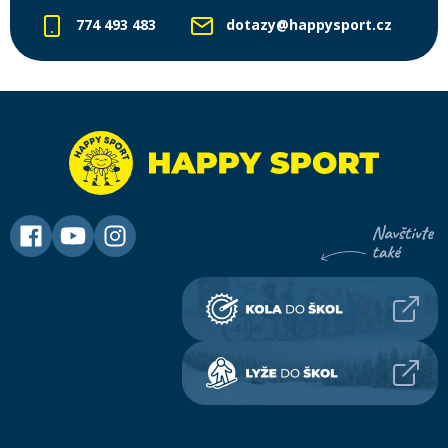
774 493 483
dotazy@happysport.cz