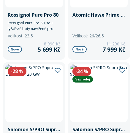
30,5
30/30,5
Rossignol Pure Pro 80
Atomic Hawx Prime 110 GW
Rukavice na kolo
Rossignol Pure Pro 80 jsou
31
lyžařské boty navržené pro
31,5
ženy, které hledají rovnováhu
Velikost: 23,5
Velikost: 26/26,5
mezi výkonem a komfortem.
8 990 Kč
11 290 Kč
31/31,5
5 699 Kč
7 999 Kč
Nové
Nové
-28
%
-34
%
Výprodej
Salomon S/PRO Supra Dual Boa 120 GW
Salomon S/PRO Supra Boa 95 W GW