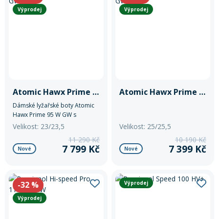
Výprodej
Výprodej
Atomic Hawx Prime 95 W GW
Atomic Hawx Prime 100 GW
Dámské lyžařské boty Atomic
Hawx Prime 95 W GW s
technologií Prolite, Memory Fit
Velikost: 23/23,5
Velikost: 25/25,5
a GripWalk podrážkami. Flex
11 290 Kč
10 190 Kč
95, šířka 98 mm, tvarovatelná
7 799 Kč
7 399 Kč
Nové
Nové
botička 3D Silver, určené pro
pokročilé lyžařky s užší až
střední nohou
-32
%
Výprodej
Výprodej