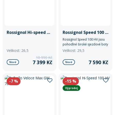
Rossignol Hi-speed Pro 110 MV GW
Rossignol Speed 100 HV+
Rossignol Speed 100 HV jsou
pohodlné široké sjezdové boty
s flexem 100, tepelně
Velikost: 26,5
Velikost: 29,5
tvarovatelnou vložkou a
10 990 Kč
snadným nazouváním pro
7 399 Kč
7 590 Kč
Nové
Nové
sportovní a pokročilé lyžaře.
-7
%
-15
%
Výprodej