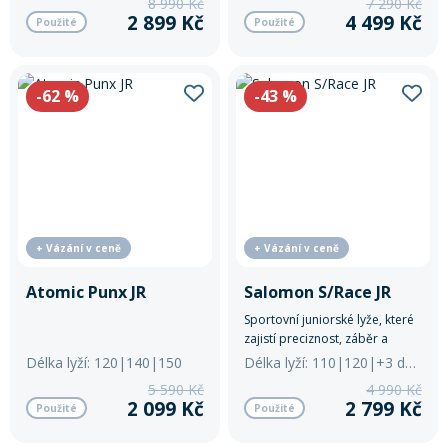
8 990 Kč
7 290 Kč
špičkové juniorské závodní
lyži pro jízdu na upravených
2 899 Kč
4 499 Kč
Použité
Použité
lyže, které spojují stabilitu,
sjezdovkách.
přesnost a univerzálnost. Díky
konstrukci inspirované
závodními modely jsou
-62
%
-43
%
perfektní zbraní pro mladé
závodníky, kteří chtějí růst a
sbírat úspěchy na svahu.
+ Vázání v ceně
+ Vázání v ceně
Atomic Punx JR
Salomon S/Race JR
Sportovní juniorské lyže, které
zajistí preciznost, záběr a
stabilitu.
Délka lyží: 120|140|150
Délka lyží: 110|120|+3 další
5 590 Kč
4 990 Kč
2 099 Kč
2 799 Kč
Použité
Použité