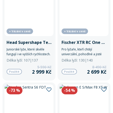
pro další kroky v dětské
sportovní kariéře.
+ Vázání v ceně
+ Vázání v ceně
Head Supershape Team SLR
Fischer XTR RC One 73 RT
Juniorské lyže, které skvěle
Pro lyžaře, kteří chtějí
fungují i ve vyšších rychlostech.
univerzální, pohodlné a jisté
lyže pro celodenní jízdu na
Délka lyží: 107|137
Délka lyží: 130|140
sjezdovce – bez námahy, ale s
5 590 Kč
8 490 Kč
dostatkem stability a výkonu.
2 999 Kč
2 699 Kč
Použité
Použité
-73
%
-54
%