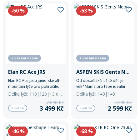
-50
%
-53
%
+ Vázání v ceně
+ Vázání v ceně
Elan RC Ace JRS
ASPEN SKIS Gents Neon
Elan RC Ace jsou juniorské all-
Od dospěláků, už tě dělí jen
mountain lyže pro pokročilé.
věk? Máme pro tebe ideální
Ideální volbou pro mladé
juniorské lyže!
Délka lyží: 110|120|+3 další
Délka lyží: 140|148
nadšence, kteří chtějí
7 090 Kč
5 590 Kč
kombinovat rychlost a zábavu
3 499 Kč
2 599 Kč
Použité
Použité
a zároveň mít jízdu plně pod
kontrolou. Odolná konstrukce
a přesné držení hran zaručí, že
každá jízda bude plynulá a
-46
%
-68
%
bezpečná. Lyže také pomáhají
rozvíjet lyžařské schopnosti