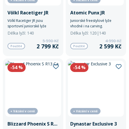
+ Vázání v ceně
+ Vázání v ceně
Völkl Racetiger JR
Atomic Punx JR
Völkl Racetiger JR jsou
Juniorské freestylové lyže
sportovní juniorské lyže
vhodné i na carving.
inspirované závodní sérií
Délka lyží: 140
Délka lyží: 120|140
Racetiger.
5 590 Kč
4 990 Kč
2 799 Kč
2 599 Kč
Použité
Použité
-54
%
-54
%
+ Vázání v ceně
+ Vázání v ceně
Blizzard Phoenix S R13 Ca
Dynastar Exclusive 3