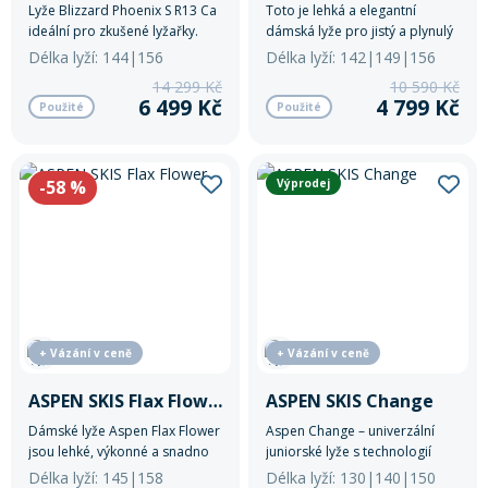
Lyže Blizzard Phoenix S R13 Ca
Toto je lehká a elegantní
ideální pro zkušené lyžařky.
dámská lyže pro jistý a plynulý
start na sjezdovce. Vyvážená a
Délka lyží: 144|156
Délka lyží: 142|149|156
elegantní to je Dynastar E Lite 3
14 299 Kč
10 590 Kč
Xpress a představuje perfektní
6 499 Kč
4 799 Kč
Použité
Použité
volbou pro lyžařky, které si
chtějí užít pohodlné, bezpečné
a jisté lyžování s pocitem
kontroly a stability po celý den.
-58
%
Výprodej
+ Vázání v ceně
+ Vázání v ceně
ASPEN SKIS Flax Flower
ASPEN SKIS Change
Dámské lyže Aspen Flax Flower
Aspen Change – univerzální
jsou lehké, výkonné a snadno
juniorské lyže s technologií
ovladatelné díky topolovému
Rocker a zakulacenou patkou
Délka lyží: 145|158
Délka lyží: 130|140|150