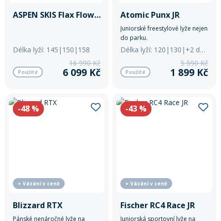
195
ASPEN SKIS Flax Flower
Atomic Punx JR
Rukavice na kolo
Juniorské freestylové lyže nejen
do parku.
Délka lyží: 145|150|158
Délka lyží: 120|130|+2 další
16 990 Kč
5 590 Kč
6 099 Kč
1 899 Kč
Použité
Použité
-48
%
-43
%
+ Vázání v ceně
+ Vázání v ceně
Blizzard RTX
Fischer RC4 Race JR
Pánské nenáročné lyže na
Juniorská sportovní lyže na