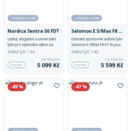
+ Vázání v ceně
+ Vázání v ceně
Nordica Sentra S6 FDT
Salomon E S/Max F8 XT W
Lehká, elegantní a univerzální
Dámské sportovně laděné lyže
lyže pro optimální výkon na
Salomon E S/Max F8 XT W jsou
sjezdovce.
navrženy pro lyžařky, jež mají
Délka lyží: 144
Délka lyží: 140
dobrou techniku a chtějí
18 990 Kč
12 190 Kč
posunout své hranice.
5 099 Kč
5 599 Kč
Použité
Použité
-49
%
-47
%