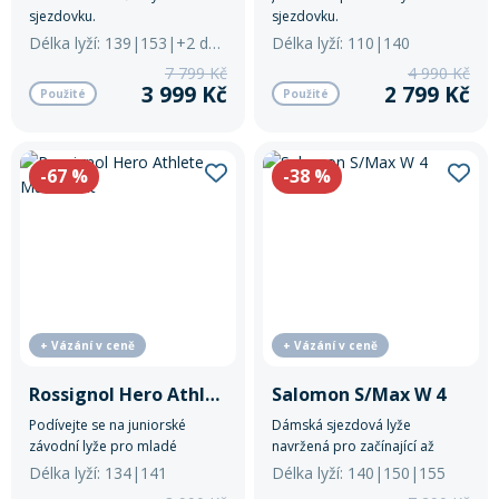
sjezdovku.
sjezdovku.
Délka lyží: 139|153|+2 další
Délka lyží: 110|140
7 799 Kč
4 990 Kč
3 999 Kč
2 799 Kč
Použité
Použité
-67
%
-38
%
+ Vázání v ceně
+ Vázání v ceně
Rossignol Hero Athlete Multievent
Salomon S/Max W 4
Podívejte se na juniorské
Dámská sjezdová lyže
závodní lyže pro mladé
navržená pro začínající až
šampiony. Rossignol Hero
středně pokročilé lyžařky, které
Délka lyží: 134|141
Délka lyží: 140|150|155
Athlete Multievent jsou
hledají snadno ovladatelnou