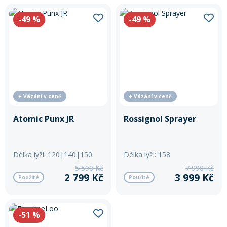
-49
%
-49
%
+ Vázání v ceně
+ Vázání v ceně
Atomic Punx JR
Rossignol Sprayer
Délka lyží: 120|140|150
Délka lyží: 158
5 590 Kč
7 990 Kč
2 799 Kč
3 999 Kč
Použité
Použité
-51
%