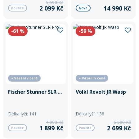
5 590 Kč
lyže pro mladé jezdkyně, které
2 099 Kč
14 990 Kč
Použité
Nové
chtějí růst s každým skokem.
-61
%
-59
%
+ Vázání v ceně
+ Vázání v ceně
Fischer Stunner SLR Pro
Völkl Revolt JR Wasp
Délka lyží: 141
Délka lyží: 138
4 990 Kč
6 590 Kč
1 899 Kč
2 699 Kč
Použité
Použité