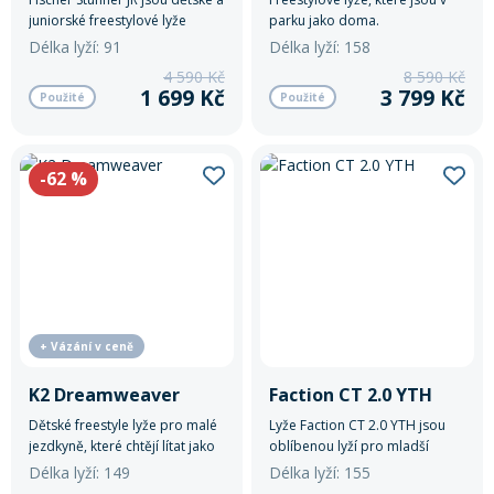
juniorské freestylové lyže
parku jako doma.
Délka lyží: 91
Délka lyží: 158
Rukavice na kolo
4 590 Kč
8 590 Kč
1 699 Kč
3 799 Kč
Použité
Použité
-62
%
+ Vázání v ceně
K2 Dreamweaver
Faction CT 2.0 YTH
Dětské freestyle lyže pro malé
Lyže Faction CT 2.0 YTH jsou
jezdkyně, které chtějí lítat jako
oblíbenou lyží pro mladší
profíci. K2 Dreamweaver jsou
jezdce.
Délka lyží: 149
Délka lyží: 155
hravé, odolné a sebevědomé