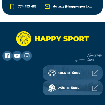
774 493 483
dotazy@happysport.cz