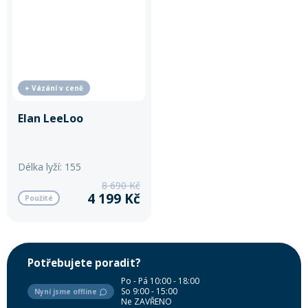
+ Vázání v ceně
Elan LeeLoo
Délka lyží: 155
8 690 Kč
4 199 Kč
Použité
Potřebujete poradit?
Po - Pá 10:00 - 18:00
So 9:00 - 15:00
Nyní jsme offline
Ne ZAVŘENO