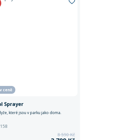
 v ceně
l Sprayer
lyže, které jsou v parku jako doma.
 158
8 590 Kč