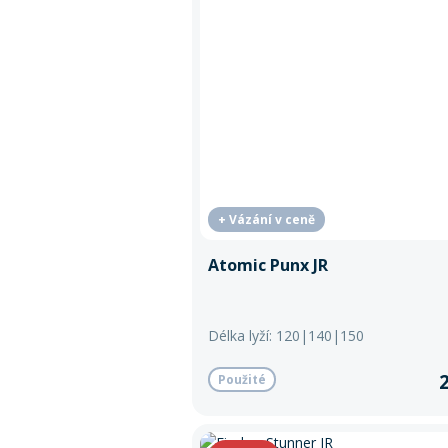
+ Vázání v ceně
Atomic Punx JR
Délka lyží: 120|140|150
Použité