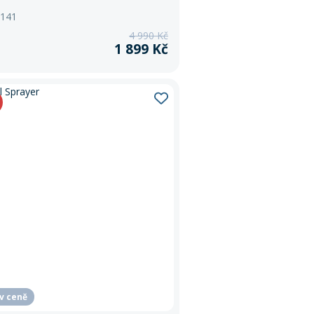
 141
4 990 Kč
1 899 Kč
 v ceně