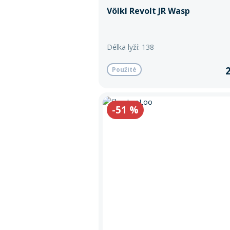
Völkl Revolt JR Wasp
Délka lyží: 138
Použité
-51
%