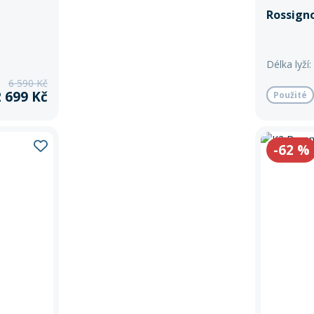
Rossigno
Délka lyží:
6 590 Kč
2 699 Kč
Použité
-62
%