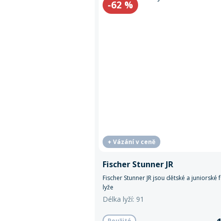
-62
%
+ Vázání v ceně
Fischer Stunner JR
Fischer Stunner JR jsou dětské a juniorské 
lyže
Délka lyží: 91
Použité