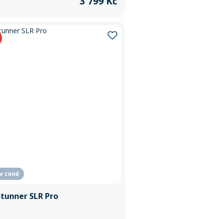
3 799 Kč
 v ceně
Stunner SLR Pro