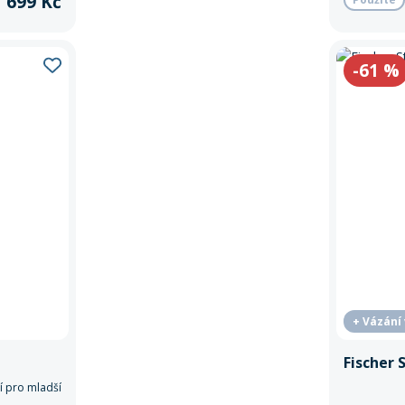
1 699 Kč
-61
%
+ Vázání
Fischer 
í pro mladší