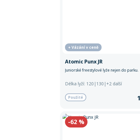
+ Vázání v ceně
Atomic Punx JR
Juniorské freestylové lyže nejen do parku.
Délka lyží: 120|130|+2 další
Použité
-62
%