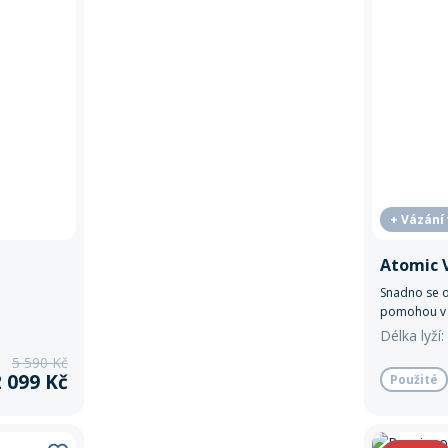
+ Vázání
Atomic 
Snadno se o
pomohou v z
techniku.
Délka lyží:
5 590 Kč
2 099 Kč
Použité