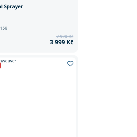
l Sprayer
 158
7 990 Kč
3 999 Kč