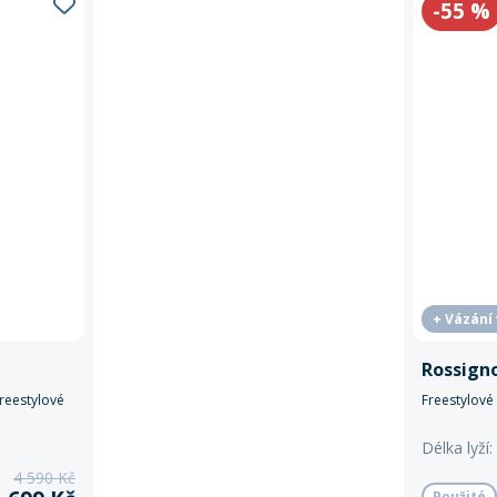
-55
%
+ Vázání
Rossigno
freestylové
Freestylové 
Délka lyží:
4 590 Kč
Použité