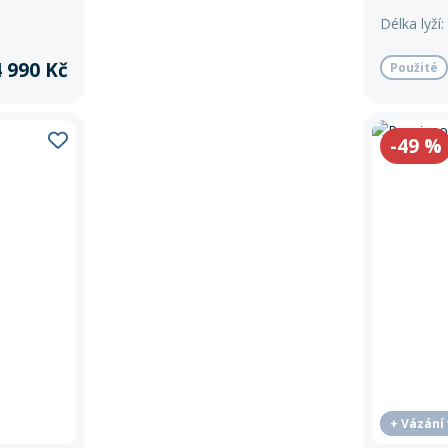
Délka lyží:
 990 Kč
Použité
-49
%
+ Vázání