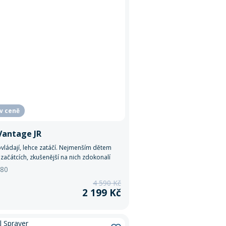
 v ceně
Vantage JR
vládají, lehce zatáčí. Nejmenším dětem
ačátcích, zkušenější na nich zdokonalí
 80
4 590 Kč
2 199 Kč