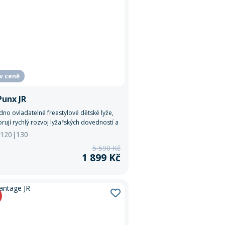
opotřebené
Použité C – více
opotřebené
 v ceně
Punx JR
dno ovladatelné freestylové dětské lyže,
rují rychlý rozvoj lyžařských dovedností a
avu na svahu i v parku.
: 120|130
5 590 Kč
1 899 Kč