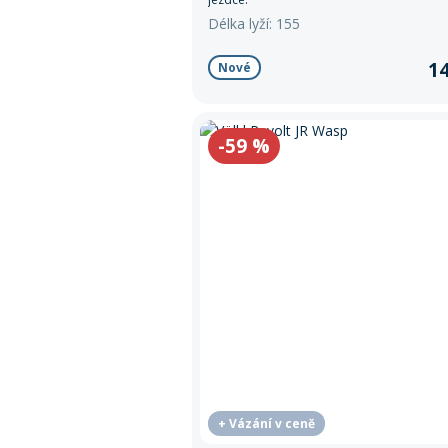
Délka lyží: 155
14
Nové
-59
%
+ Vázání v ceně