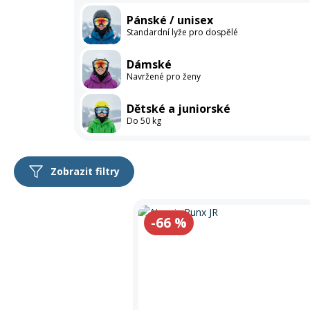
Výprodej
Pánské / unisex
Standardní lyže pro dospělé
Sedačky na kolo a
řidítka
Dámské
Navržené pro ženy
Dětské a juniorské
Do 50 kg
Zobrazit filtry
Produkty
Slevy
Stav zboží
Určeno pro
-66
%
Lyžařská zdatn
Dítě a junior
mírně pokroči
Výprodej
Nové
pokročilý
Použité
začátečník