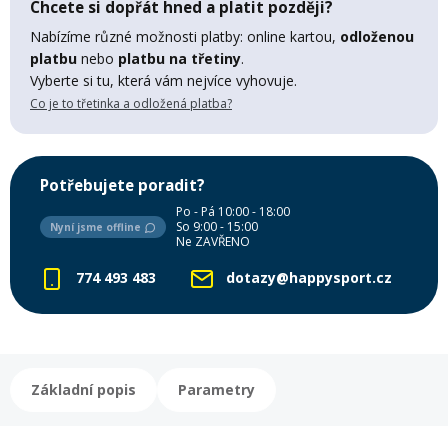
Chcete si dopřát hned a platit později?
Lyžařské rukavice
Rukavice na běžky
Snowboardové vázání
Skialpové boty
Kukly a uši
Plavání
Nabízíme různé možnosti platby: online kartou,
odloženou
platbu
nebo
platbu na třetiny
.
Gripy
Kalhoty
Lyžařské vázání
Vázání na běžky
Snowboardové rukavice
Skialpové vázání
Oblečení
Vyberte si tu, která vám nejvíce vyhovuje.
Co je to třetinka a odložená platba?
Stojánky
Doplňky
Sjezdové hole
Doplňky na běžky
Snowboardové náhradní díly
Skialpové hole
Lyžařské hole
Potřebujete poradit?
Zvonky a houkačky
Po - Pá 10:00 - 18:00
Brýle na běžky
Snowboardové doplňky
Skialpové rukavice
Péče o skluznici a hrany
So 9:00 - 15:00
Nyní jsme offline
Ne ZAVŘENO
Světla
774 493 483
dotazy@happysport.cz
Skialpové doplňky
Vaky, tašky a batohy
Lepení a opravné sady
Skialpové pásy
Dárkové poukazy
Základní popis
Parametry
Pláště a duše
Sněžnice
Brusle