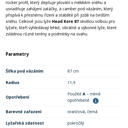
rocker profil, který zlepšuje plování v měkkém sněhu a
usnadňuje zahájení zatáčky, a camber pod vázáním, který
Rukavice na kolo
přispívá k přesnému řízení a stabilitě při jízdě na tvrdším
sněhu. Celkově jsou lyže
Head Kore 87
skvělou volbou pro
lyžaře, kteří vyhledávají lehké, obratné a výkonné lyže, které
zvládnou různé terény a podmínky na svahu.
Parametry
Šířka pod vázáním
87 cm
Radius
11,9
Použité
A
– mírně
Opotřebení
opotřebené
Barevné zařazení
oranžová, černá
Lyžařská zdatnost
pokročilý