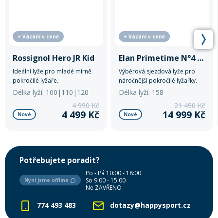
+ Vázání v ceně
+ Vázání v ceně
Rossignol Hero JR Kid
Elan Primetime N°4 W PS
Ideální lyže pro mladé mírně
Výběrová sjezdová lyže pro
pokročilé lyžaře.
náročnější pokročilé lyžařky.
Délka lyží: 100|110|120
Délka lyží: 158
4 990 Kč
21 490 Kč
4 499 Kč
14 999 Kč
Nové
Nové
Potřebujete poradit?
Po - Pá 10:00 - 18:00
So 9:00 - 15:00
Nyní jsme offline
Ne ZAVŘENO
774 493 483
dotazy@happysport.cz