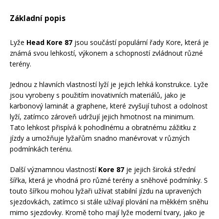
Mazání a čištění
Základní popis
Páteřáky
Lyže
Head Kore 87
jsou součástí populární řady Kore, která je
Zabezpečení
Ostatní
známá svou lehkostí, výkonem a schopností zvládnout různé
terény.
Brašny, košíky a nosiče
Jednou z hlavních vlastností lyží je jejich lehká konstrukce. Lyže
Vložky do bot
jsou vyrobeny s použitím inovativních materiálů, jako je
karbonový laminát a graphene, které zvyšují tuhost a odolnost
Pumpičky a pumpy
lyží, zatímco zároveň udržují jejich hmotnost na minimum.
Náhradní díly
Tato lehkost přispívá k pohodlnému a obratnému zážitku z
jízdy a umožňuje lyžařům snadno manévrovat v různých
Nářadí pro kola
podmínkách terénu.
Boby a kluzáky
Další významnou vlastností
Kore 87
je jejich široká střední
Blatníky
šířka, která je vhodná pro různé terény a sněhové podmínky. S
touto šířkou mohou lyžaři užívat stabilní jízdu na upravených
sjezdovkách, zatímco si stále užívají plování na měkkém sněhu
Řetězy
mimo sjezdovky. Kromě toho mají lyže moderní tvary, jako je