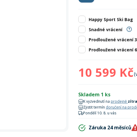
Zobrazit vš
bruslení
panely
Vesty
Skejty a koloběžky
Pásky
Skialpinismus
Oblečení
Frisbee a jiné
Sluneční brýle
Doplňky
Happy Sport Ski Bag
Zobrazit vš
Powerbanky a solární
Plavání
panely
Snadné vrácení
Prodloužené vrácení 
Zobrazit vš
Zobrazit vš
Prodloužené vrácení 
10 599 Kč
(
Skladem 1 ks
K vyzvednutí na
prodejně
zítr
Zjistit termín
doručení na prod
Pondělí 10. 8. u vás
Záruka 24 měsíců