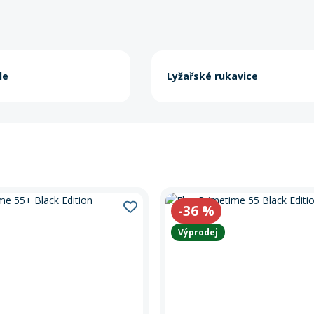
le
Lyžařské rukavice
-36
%
Výprodej