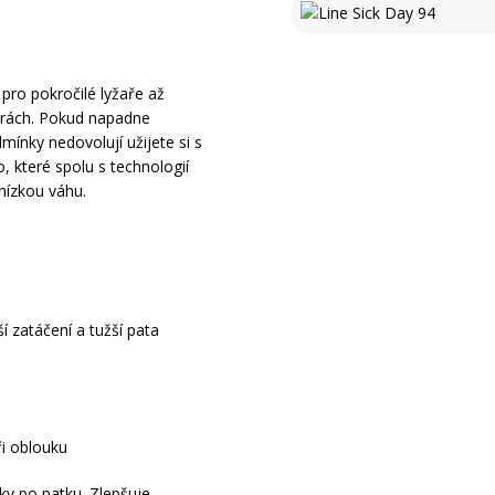
pro pokročilé lyžaře až
horách. Pokud napadne
ínky nedovolují užijete si s
o, které spolu s technologií
nízkou váhu.
 zatáčení a tužší pata
ři oblouku
ky po patku. Zlepšuje