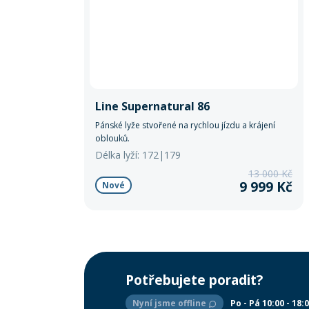
Line Supernatural 86
Pánské lyže stvořené na rychlou jízdu a krájení
oblouků.
Délka lyží: 172|179
13 000 Kč
9 999 Kč
Nové
Potřebujete poradit?
Nyní jsme offline
Po - Pá 10:00 - 18: