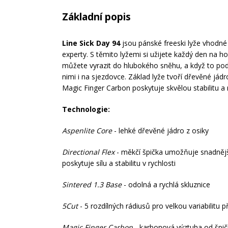
Základní popis
Line Sick Day 94
jsou pánské freeski lyže vhodné 
experty. S těmito lyžemi si užijete každý den na 
můžete vyrazit do hlubokého sněhu, a když to podm
nimi i na sjezdovce. Základ lyže tvoří dřevěné jádr
Magic Finger Carbon poskytuje skvělou stabilitu a 
Technologie:
Aspenlite Core
- lehké dřevěné jádro z osiky
Directional Flex
- měkčí špička umožňuje snadnější
poskytuje sílu a stabilitu v rychlosti
Sintered 1.3 Base
- odolná a rychlá skluznice
5Cut
- 5 rozdílných rádiusů pro velkou variabilitu p
Magic Finger Carbon
- karbonová výztuha od špič