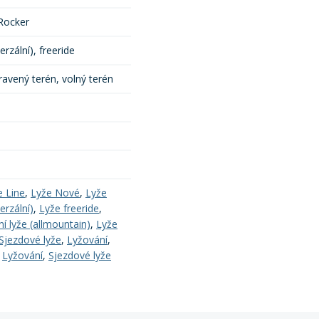
Rocker
erzální), freeride
ravený terén, volný terén
e Line
,
Lyže Nové
,
Lyže
erzální)
,
Lyže freeride
,
í lyže (allmountain)
,
Lyže
Sjezdové lyže
,
Lyžování
,
,
Lyžování
,
Sjezdové lyže