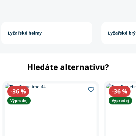
Lyžařské helmy
Lyžařské brý
Hledáte alternativu?
-36
%
-36
%
Výprodej
Výprodej