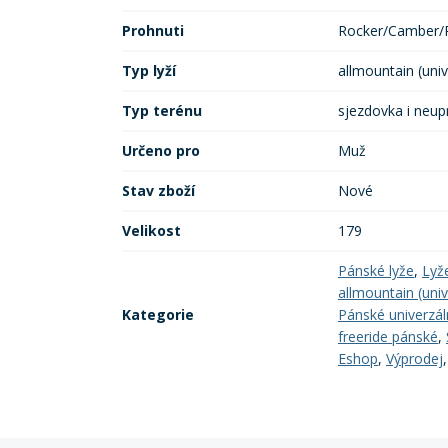
Prohnuti
Rocker/Camber/
Typ lyží
allmountain (univ
Typ terénu
sjezdovka i neup
Určeno pro
Muž
Stav zboží
Nové
Velikost
179
Pánské lyže
,
Lyž
allmountain (univ
Kategorie
Pánské univerzáln
freeride pánské
,
Eshop
,
Výprodej