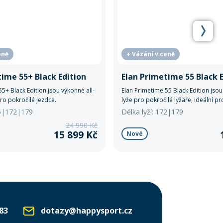
eně
+ Vázání v ceně
time 55+ Black Edition
Elan Primetime 55 Black 
5+ Black Edition jsou výkonné all-
Elan Primetime 55 Black Edition jsou
ro pokročilé jezdce.
lyže pro pokročilé lyžaře, ideální p
jízdu.
65|172|179
Délka lyží: 172|179
24 990 Kč
15 899 Kč
Nové
83
dotazy@happysport.cz