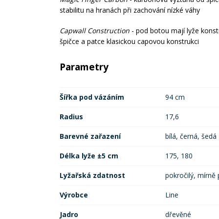
stabilitu na hranách při zachování nízké váhy
Capwall Construction
- pod botou mají lyže konst
špičce a patce klasickou capovou konstrukci
Parametry
Šířka pod vázáním
94 cm
Radius
17,6
Barevné zařazení
bílá, černá, šedá
Délka lyže ±5 cm
175, 180
Lyžařská zdatnost
pokročilý, mírně 
Výrobce
Line
Jadro
dřevěné