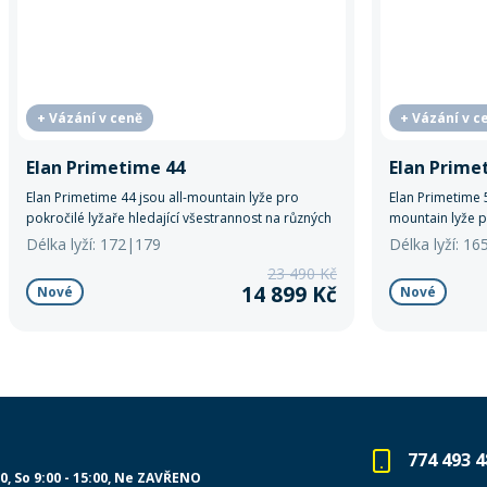
+ Vázání v ceně
+ Vázání v c
Elan Primetime 44
Elan Prime
Elan Primetime 44 jsou all-mountain lyže pro
Elan Primetime 5
pokročilé lyžaře hledající všestrannost na různých
mountain lyže p
površích.
Délka lyží: 172|179
Délka lyží: 1
23 490 Kč
14 899 Kč
Nové
Nové
774 493 4
00
So 9:00 - 15:00
Ne ZAVŘENO