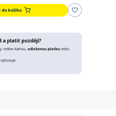
t do košíku
 a platit později?
: online kartou,
odloženou platbu
nebo
 vyhovuje.