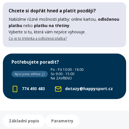
Mazání a čištění
Chcete si dopřát hned a platit později?
Páteřáky
Nabízíme různé možnosti platby: online kartou,
odloženou
platbu
nebo
platbu na třetiny
.
Zabezpečení
Ostatní
Vyberte si tu, která vám nejvíce vyhovuje.
Co je to třetinka a odložená platba?
Brašny, košíky a nosiče
Vložky do bot
Potřebujete poradit?
Pumpičky a pumpy
Náhradní díly
Po - Pá 10:00 - 18:00
So 9:00 - 15:00
Nyní jsme offline
Ne ZAVŘENO
Nářadí pro kola
774 493 483
dotazy@happysport.cz
Boby a kluzáky
Blatníky
Základní popis
Parametry
Řetězy