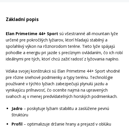
Rukavice na kolo
Základní popis
Elan Primetime 44+ Sport
sú všestranné all-mountain lyže
určené pre pokročilých lyžiarov, ktorí hľadajú stabilný a
spoľahlivý výkon na rôznorodom teréne. Tieto lyže spájajú
pohodlie a energiu pri jazde s precíznym ovládaním, čo ich robí
ideálnymi pre tých, ktorí chcú zažiť radosť z lyžovania naplno.
Vďaka svojej konštrukcii sú Elan Primetime 44+ Sport vhodné
pre rôzne snehové podmienky a typy terénu. Technológie
používané v týchto lyžiach zabezpečujú plynulú jazdu a
vynikajúcu priľnavosť, čo oceníte najmä na upravených
svahoch aj v menej predvídateľných horských podmienkach.
Jadro
– poskytuje lyžiam stabilitu a zaslúžene pevnú
štruktúru
Profil
– optimalizuje držanie hrany a prejazd v oblúku