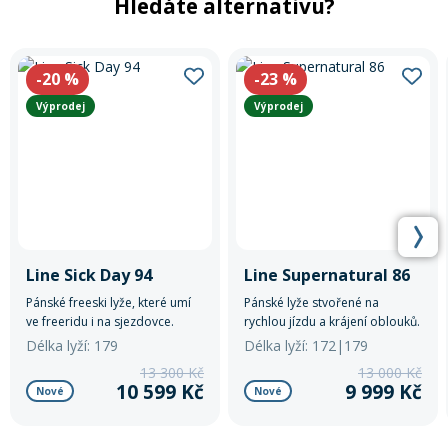
Hledáte alternativu?
-20
%
-23
%
Výprodej
Výprodej
Line Sick Day 94
Line Supernatural 86
Pánské freeski lyže, které umí
Pánské lyže stvořené na
ve freeridu i na sjezdovce.
rychlou jízdu a krájení oblouků.
Délka lyží: 179
Délka lyží: 172|179
13 300 Kč
13 000 Kč
10 599 Kč
9 999 Kč
Nové
Nové