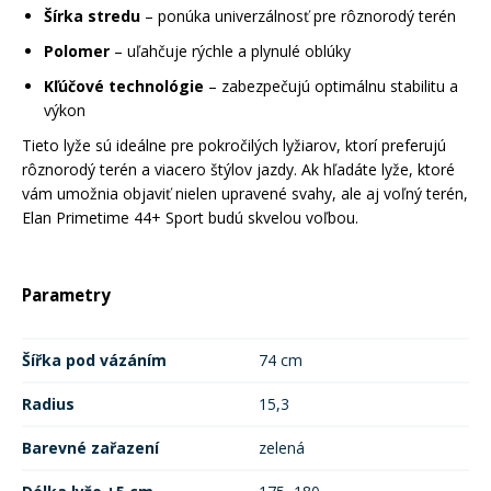
Šírka stredu
– ponúka univerzálnosť pre rôznorodý terén
Polomer
– uľahčuje rýchle a plynulé oblúky
Kľúčové technológie
– zabezpečujú optimálnu stabilitu a
výkon
Tieto lyže sú ideálne pre pokročilých lyžiarov, ktorí preferujú
rôznorodý terén a viacero štýlov jazdy. Ak hľadáte lyže, ktoré
vám umožnia objaviť nielen upravené svahy, ale aj voľný terén,
Elan Primetime 44+ Sport budú skvelou voľbou.
Parametry
Šířka pod vázáním
74 cm
Radius
15,3
Barevné zařazení
zelená