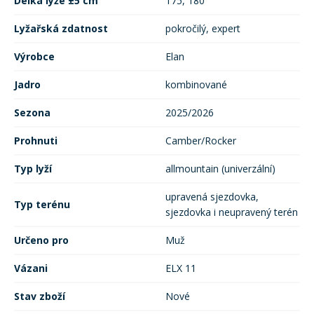
Délka lyže ±5 cm
175, 180
Lyžařská zdatnost
pokročilý, expert
Výrobce
Elan
Jadro
kombinované
Sezona
2025/2026
Prohnuti
Camber/Rocker
Typ lyží
allmountain (univerzální)
upravená sjezdovka,
Typ terénu
sjezdovka i neupravený terén
Určeno pro
Muž
Vázani
ELX 11
Stav zboží
Nové