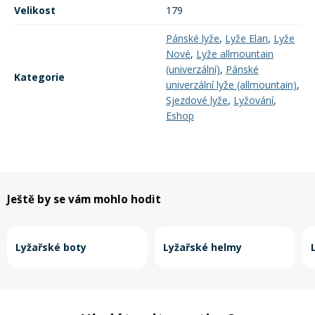
Velikost
179
Pánské lyže
,
Lyže Elan
,
Lyže
Nové
,
Lyže allmountain
(univerzální)
,
Pánské
Kategorie
univerzální lyže (allmountain)
,
Sjezdové lyže
,
Lyžování
,
Eshop
Ještě by se vám mohlo hodit
Lyžařské boty
Lyžařské helmy