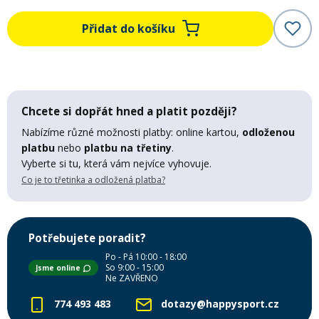
Mazání a čištění
Přidat do košíku
Páteřáky
Zabezpečení
Ostatní
Chcete si dopřát hned a platit později?
Brašny, košíky a nosiče
Vložky do bot
Nabízíme různé možnosti platby: online kartou,
odloženou
platbu
nebo
platbu na třetiny
.
Pumpičky a pumpy
Vyberte si tu, která vám nejvíce vyhovuje.
Náhradní díly
Co je to třetinka a odložená platba?
Nářadí pro kola
Boby a kluzáky
Potřebujete poradit?
Po - Pá 10:00 - 18:00
Blatníky
So 9:00 - 15:00
Jsme online
Ne ZAVŘENO
774 493 483
dotazy@happysport.cz
Řetězy