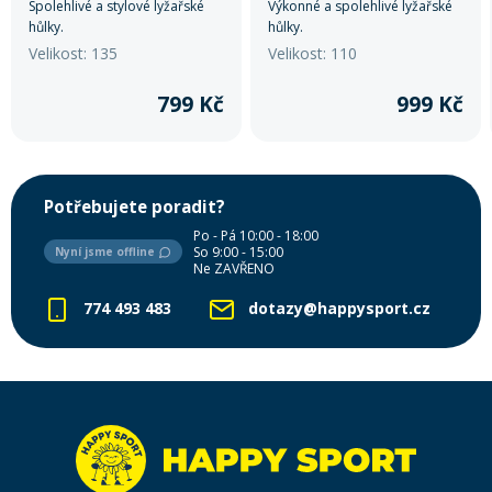
Spolehlivé a stylové lyžařské
Výkonné a spolehlivé lyžařské
hůlky.
hůlky.
Velikost: 135
Velikost: 110
799 Kč
999 Kč
Potřebujete poradit?
Po - Pá 10:00 - 18:00
So 9:00 - 15:00
Nyní jsme offline
Ne ZAVŘENO
774 493 483
dotazy@happysport.cz