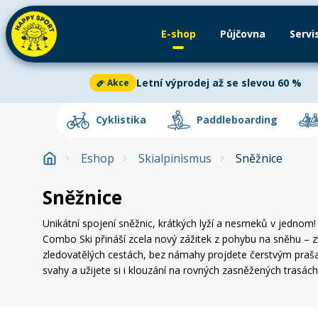
E-shop
Půjčovna
Servi
Půjčovna
Paddleboardy
Servis
Kajaky
Letní výprodej až se slevou 60 %
Akce
Cyklistika
Aktuální oznámení
2
Cyklistika
Paddleboarding
Paddleboarding
Letní výprodej až se slevou 60 %
Akce
Eshop
Skialpinismus
Sněžnice
Kajaky a kanoe
Letní výprodej
je v plném proudu!
Ušetř
Dětská kola
Paddleboard
Horská 
kajacích, kanoích i dětských kolech. V nab
Sněžnice
Venkovní aktivity
vybavení za skvělé ceny. Akce platí do vyp
Elektrokola
Příslušenství
Silniční
Unikátní spojení sněžnic, krátkých lyží a nesmeků v jednom!
Letní oblečení
Zjistit více
Combo Ski přináší zcela nový zážitek z pohybu na sněhu – z
zledovatělých cestách, bez námahy projdete čerstvým pra
Letní doplňky
Odrážedla
Oblečení
Helmy
svahy a užijete si i klouzání na rovných zasněžených trasách
Zima
Doplňky na kolo
Cyklist