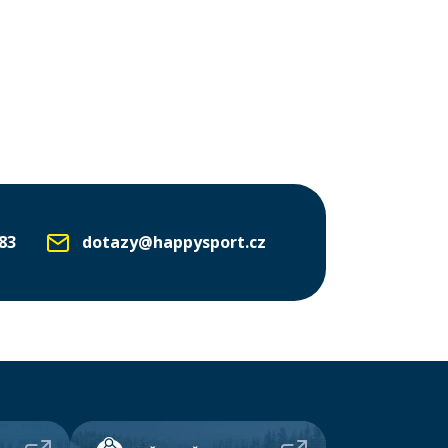
83
dotazy@happysport.cz