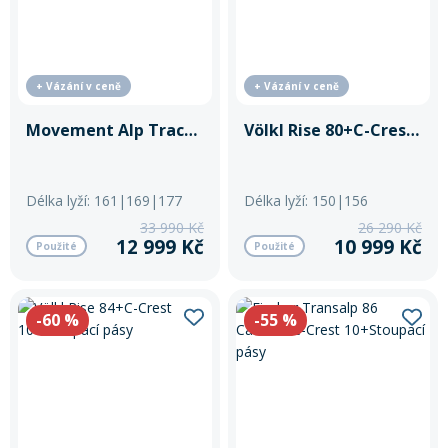
+ Vázání v ceně
+ Vázání v ceně
Movement Alp Tracks 89 LTD+Fritschi Xenic 10
Völkl Rise 80+C-Crest 8+Stoupací pásy
Délka lyží: 161|169|177
Délka lyží: 150|156
33 990 Kč
26 290 Kč
12 999 Kč
10 999 Kč
Použité
Použité
-60
%
-55
%