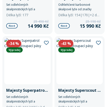
Set odlehčených
Odhlehčené karbonové
skialpinistických lyží a
skialpové lyže od značky
stoupacích pásů.
Majesty.
Délka lyží: 177
Délka lyží: 154|170|+2 další
25 490 Kč
25 190 Kč
14 990 Kč
15 990 Kč
Nové
Nové
-34
%
-43
%
Výprodej
Výprodej
Majesty Superpatrol Carbon + Stoupací pásy
Majesty Superscout Carbon + stoupací pásy
Set odlehčených
Set odlehčených
skialpinistických lyží a
skialpinistických lyží a
stoupacích pásů.
stoupacích pásů.