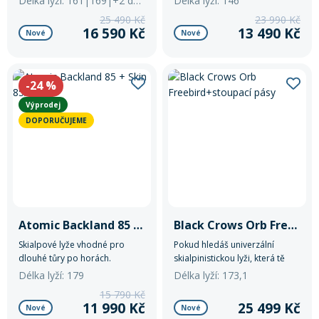
Délka lyží: 161|169|+2 další
Délka lyží: 146
25 490 Kč
23 990 Kč
16 590 Kč
13 490 Kč
Nové
Nové
-24
%
Výprodej
DOPORUČUJEME
Atomic Backland 85 + Skin 85/86
Black Crows Orb Freebird+stoupací pásy
Skialpové lyže vhodné pro
Pokud hledáš univerzální
dlouhé tůry po horách.
skialpinistickou lyži, která tě
Kombinace lehkého dřevěného
podrží za každých podmínek,
Délka lyží: 179
Délka lyží: 173,1
jádra a rockeru vám zajistí
zkus inovované Black Crows
15 790 Kč
pohodlné výšlapy.
Orb Freebird. Na vynikající
11 990 Kč
25 499 Kč
Nové
Nové
vlastnosti tohoto modelu se