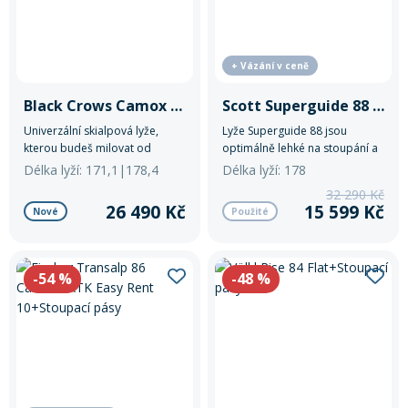
Rukavice na kolo
+ Vázání v ceně
Black Crows Camox Freebird+stoupací pásy
Scott Superguide 88 red+ATK Easy Rent+Stoupací pásy
Univerzální skialpová lyže,
Lyže Superguide 88 jsou
kterou budeš milovat od
optimálně lehké na stoupání a
podzimu do jara. Inovovaný
zároveň zcela spolehlivé na
Délka lyží: 171,1|178,4
Délka lyží: 178
shape a vyladěná tuhost ti
sjezd.
32 290 Kč
přinese méně vibrací a ještě
26 490 Kč
15 599 Kč
Nové
Použité
větší pohodlí při jízdě od firnu
po prašan.
-54
%
-48
%