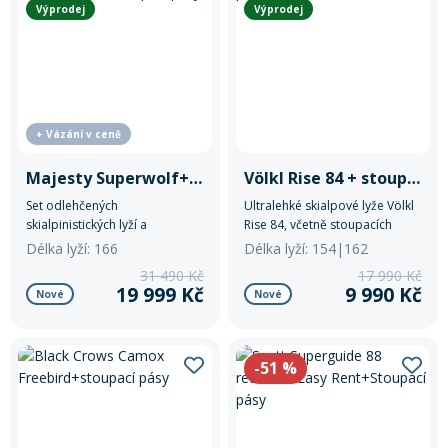
185
Výprodej
Výprodej
Mazání a čištění
Páteřáky
Zabezpečení
Ostatní
+ Vázání v ceně
Brašny, košíky a nosiče
Vložky do bot
Majesty Superwolf+ATK Easy Rent 10+Stoupací pásy
Völkl Rise 84 + stoupací pásy
Set odlehčených
Ultralehké skialpové lyže Völkl
skialpinistických lyží a
Rise 84, včetně stoupacích
Pumpičky a pumpy
Náhradní díly
stoupacích pásů.
pásů.
Délka lyží: 166
Délka lyží: 154|162
31 490 Kč
17 990 Kč
19 999 Kč
9 990 Kč
Nářadí pro kola
Nové
Nové
Boby a kluzáky
Blatníky
-51
%
Řetězy