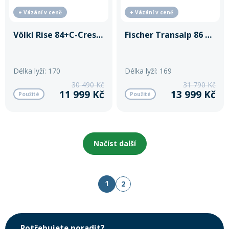
+ Vázání v ceně
+ Vázání v ceně
Völkl Rise 84+C-Crest 10+Stoupací pásy
Fischer Transalp 86 Carbon+C-Crest 10+Stoupací pásy
Délka lyží: 170
Délka lyží: 169
30 490 Kč
31 790 Kč
11 999 Kč
13 999 Kč
Použité
Použité
Načíst další
1
2
Potřebujete poradit?