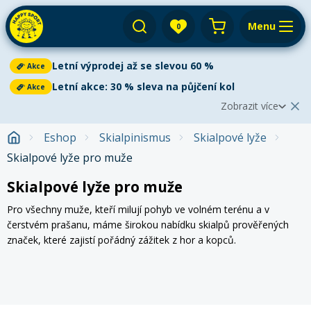
Menu
0
Váš košík je prázdný
Letní výprodej až se slevou 60 %
Akce
Výprodej
Přihlásit
Letní akce: 30 % sleva na půjčení kol
Akce
Zobrazit více
E-shop
Aktuální oznámení
Zobrazit méně
2
Eshop
Skialpinismus
Skialpové lyže
Půjčovna
Cyklistika
Skialpové lyže pro muže
Letní výprodej až se slevou 60 %
Akce
Servis
Paddleboardy
Letní výprodej
je v plném proudu!
Ušetřete až 60 %
na
Paddleboarding
Skialpové lyže pro muže
Dětská kola
paddleboardech, kajacích, kanoích i dětských kolech. V
Výkup
Kola
nabídce najdete
nové i bazarové
vybavení za skvělé ceny.
Pro všechny muže, kteří milují pohyb ve volném terénu a v
Kajaky
Kajaky a kanoe
Akce platí do vyprodání zásob.
čerstvém prašanu, máme širokou nabídku skialpů prověřených
Paddleboard
Blog
Kola
Lyže
značek, které zajistí pořádný zážitek z hor a kopců.
Horská kola
Kola
Venkovní aktivity
Zjistit více
Prodejny a kontakt
Zimního vybavení
Snowboardy
Pádla
Cyklosedačky
Letní oblečení
Elektrokola
Letní akce: 30 % sleva na půjčení kol
Akce
Autostany
Přepnout na zimní sezónu
Vyrazte na kolo se slevou 30 %!
Využijte naši letní akci na
Běžky