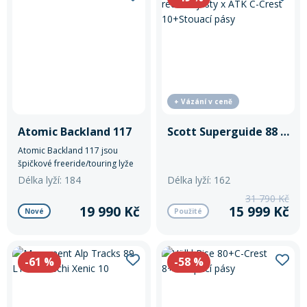
+ Vázání v ceně
Atomic Backland 117
Scott Superguide 88 red+Majesty x ATK C-Crest 10+Stouací pásy
Atomic Backland 117 jsou
špičkové freeride/touring lyže
navržené pro jezdce, kteří
Délka lyží: 184
Délka lyží: 162
vyhledávají maximální výkon v
31 790 Kč
prašanu, ale zároveň potřebují
19 990 Kč
15 999 Kč
Nové
Použité
nízkou hmotnost pro výstupy.
-61
%
-58
%