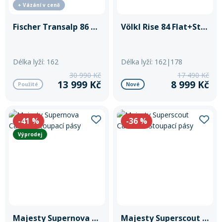
+ Vázání v ceně
Fischer Transalp 86 Carbon+ATK Easy Rent 10+Stoupací pásy
Völkl Rise 84 Flat+Stoupací pásy
Délka lyží: 162
Délka lyží: 162|178
30 990 Kč
17 490 Kč
13 999 Kč
8 999 Kč
Použité
Nové
-41
%
-36
%
Výprodej
Majesty Supernova Carbon+stoupací pásy
Majesty Superscout Carbon + Stoupací pásy