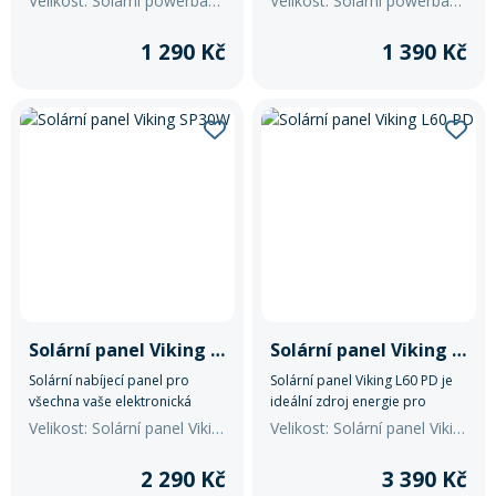
Velikost: Solární powerbanka VIKING TYR II
Velikost: Solární powerbanka Viking W24W 24000mAh
solární powerbanka disponuje
kapacitou 20 000 mAh/74 Wh a
1 290 Kč
1 390 Kč
přináší revoluční způsob, jak
získat energii na svých cestách.
Solární panel Viking SP30W
Solární panel Viking L60 PD
Solární nabíjecí panel pro
Solární panel Viking L60 PD je
všechna vaše elektronická
ideální zdroj energie pro
zařízení.
všechny, kteří chtějí nabíjet
Velikost: Solární panel Viking SP30W
Velikost: Solární panel Viking L60 PD
zařízení rychle, bezpečně a
kdekoli na cestách.
2 290 Kč
3 390 Kč