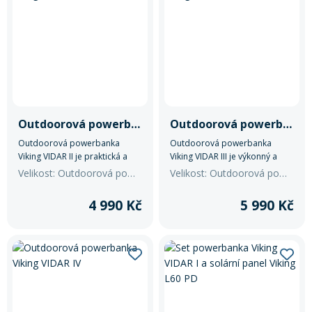
Mazání a čištění
Páteřáky
Zabezpečení
Ostatní
Brašny, košíky a nosiče
Vložky do bot
Outdoorová powerbanka Viking VIDAR II
Outdoorová powerbanka Viking VIDAR III
Outdoorová powerbanka
Outdoorová powerbanka
Viking VIDAR II je praktická a
Viking VIDAR III je výkonný a
Pumpičky a pumpy
Náhradní díly
odolná powerbanka, která
odolný záložní zdroj energie
Velikost: Outdoorová powerbanka Viking VIDAR II
Velikost: Outdoorová powerbanka Viking VIDAR III
nabízí ideální kombinaci
navržený pro použití v přírodě,
výkonu, kapacity a přenosnosti.
na cestách i v náročných
4 990 Kč
5 990 Kč
Nářadí pro kola
pracovních podmínkách.
Boby a kluzáky
Blatníky
Řetězy