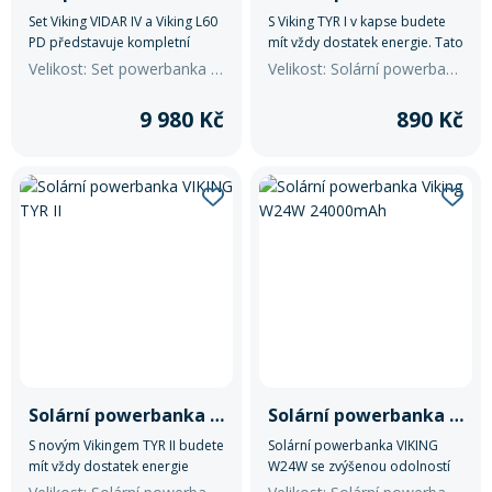
Set Viking VIDAR IV a Viking L60
S Viking TYR I v kapse budete
PD představuje kompletní
mít vždy dostatek energie. Tato
řešení pro napájení zařízení
solární powerbanka s
Velikost: Set powerbanka Viking VIDAR IV a solární panel Viking L60 PD
Velikost: Solární powerbanka VIKING TYR I
mimo dosah elektrické sítě.
kapacitou 10 000 mAh/37 Wh
vám přináší revoluční způsob,
9 980 Kč
890 Kč
jak získat energii na cestách.
Solární powerbanka VIKING TYR II
Solární powerbanka Viking W24W 24000mAh
S novým Vikingem TYR II budete
Solární powerbanka VIKING
mít vždy dostatek energie
W24W se zvýšenou odolností
přímo ve vaší kapse. Tato
IP67.