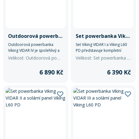
Rukavice na kolo
Outdoorová powerbanka Viking VIDAR IV
Set powerbanka Viking VIDAR I a solární panel Viking L60 PD
Outdoorová powerbanka
Set Viking VIDAR I a Viking L60
Viking VIDAR IV je spolehlivý a
PD představuje kompletní
odolný záložní zdroj energie
řešení pro napájení zařízení
Velikost: Outdoorová powerbanka Viking VIDAR IV
Velikost: Set powerbanka Viking VIDAR I a solární panel Viking L60 PD
navržený pro náročné
mimo dosah elektrické sítě.
podmínky.
6 890 Kč
6 390 Kč