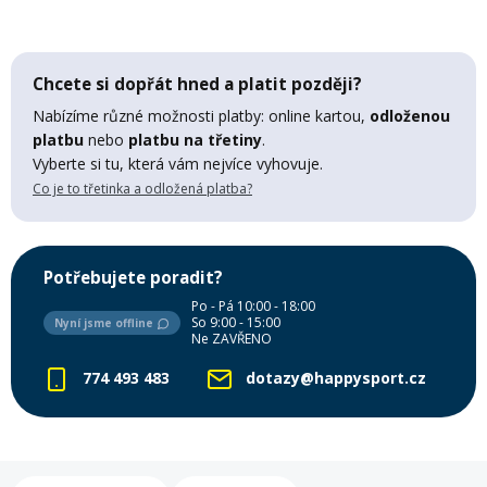
Mazání a čištění
Páteřáky
Chcete si dopřát hned a platit později?
Zabezpečení
Ostatní
Nabízíme různé možnosti platby: online kartou,
odloženou
platbu
nebo
platbu na třetiny
.
Vyberte si tu, která vám nejvíce vyhovuje.
Brašny, košíky a nosiče
Vložky do bot
Co je to třetinka a odložená platba?
Pumpičky a pumpy
Náhradní díly
Potřebujete poradit?
Po - Pá 10:00 - 18:00
Nářadí pro kola
So 9:00 - 15:00
Nyní jsme offline
Boby a kluzáky
Ne ZAVŘENO
774 493 483
dotazy@happysport.cz
Blatníky
Řetězy