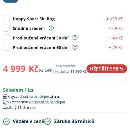
Lyžařské rukavice
Rukavice na běžky
Snowboardové vázání
Skialpové boty
Kukly a uši
Plavání
Gripy
Kalhoty
+ 499 Kč
Happy Sport Ski Bag
Lyžařské vázání
Vázání na běžky
Snowboardové rukavice
Skialpové vázání
Oblečení
+ 59 Kč
Snadné vrácení
Stojánky
Doplňky
+ 49 Kč
Prodloužené vrácení 30 dní
Sjezdové hole
Doplňky na běžky
Snowboardové náhradní díly
Skialpové hole
Lyžařské hole
+ 79 Kč
Prodloužené vrácení 60 dní
Zvonky a houkačky
Brýle na běžky
Snowboardové doplňky
Skialpové rukavice
Péče o skluznici a hrany
4 999 Kč
Cena nového
UŠETŘÍTE 58
%
(vč. DPH)
produktu:
11 990 Kč
Světla
Skialpové doplňky
Vaky, tašky a batohy
Skladem 1 ks
K vyzvednutí na
prodejně
zítra
.
Lepení a opravné sady
Skialpové pásy
Dárkové poukazy
Zjistit termín
doručení na prodejnu
Úterý 11. 8. u vás
Pláště a duše
Vázání v ceně
Záruka 36 měsíců
Sněžnice
Brusle