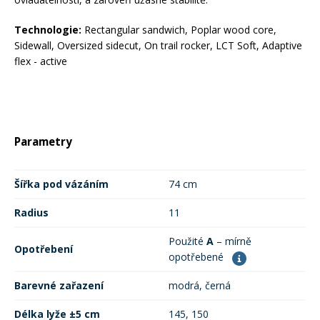
Technologie:
Rectangular sandwich, Poplar wood core,
Sidewall, Oversized sidecut, On trail rocker, LCT Soft, Adaptive
flex - active
Parametry
Šířka pod vázáním
74 cm
Radius
11
Použité
A
– mírně
Opotřebení
opotřebené
Barevné zařazení
modrá, černá
Délka lyže ±5 cm
145, 150