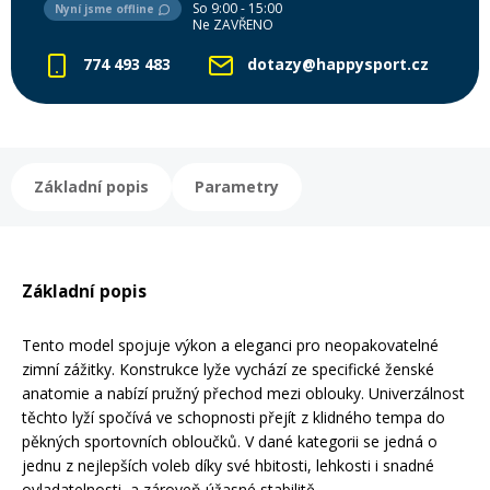
So 9:00 - 15:00
Nyní jsme offline
Ne ZAVŘENO
Rukavice na kolo
774 493 483
dotazy@happysport.cz
Základní popis
Parametry
Základní popis
Tento model spojuje výkon a eleganci pro neopakovatelné
zimní zážitky. Konstrukce lyže vychází ze specifické ženské
anatomie a nabízí pružný přechod mezi oblouky. Univerzálnost
těchto lyží spočívá ve schopnosti přejít z klidného tempa do
pěkných sportovních obloučků. V dané kategorii se jedná o
jednu z nejlepších voleb díky své hbitosti, lehkosti i snadné
ovladatelnosti, a zároveň úžasné stabilitě.