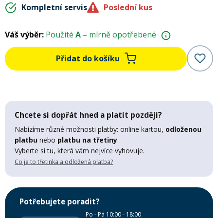
Kompletní servis
Poslední kus
Mazání a čištění
Páteřáky
Váš výběr:
Použité
A
– mírně opotřebené
Zabezpečení
Ostatní
Přidat do košíku
Brašny, košíky a nosiče
Vložky do bot
Pumpičky a pumpy
Chcete si dopřát hned a platit později?
Náhradní díly
Nabízíme různé možnosti platby: online kartou,
odloženou
platbu
nebo
platbu na třetiny
.
Nářadí pro kola
Vyberte si tu, která vám nejvíce vyhovuje.
Boby a kluzáky
Co je to třetinka a odložená platba?
Blatníky
Potřebujete poradit?
Řetězy
Po - Pá 10:00 - 18:00