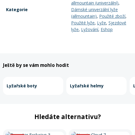
allmountain (univerzální)
,
Kategorie
Dámské univerzální lyže
(allmountain)
,
Použité zboží
,
Použité lyže
,
Lyže
,
Sjezdové
lyže
,
Lyžování
,
Eshop
Ještě by se vám mohlo hodit
Lyžařské boty
Lyžařské helmy
Hledáte alternativu?