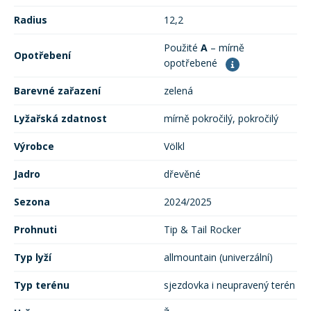
Mazání a čištění
Radius
12,2
Páteřáky
Použité
A
– mírně
Opotřebení
Zabezpečení
opotřebené
Ostatní
Barevné zařazení
zelená
Brašny, košíky a nosiče
Lyžařská zdatnost
mírně pokročilý, pokročilý
Vložky do bot
Výrobce
Völkl
Pumpičky a pumpy
Náhradní díly
Jadro
dřevěné
Sezona
2024/2025
Nářadí pro kola
Boby a kluzáky
Prohnuti
Tip & Tail Rocker
Blatníky
Typ lyží
allmountain (univerzální)
Typ terénu
sjezdovka i neupravený terén
Řetězy