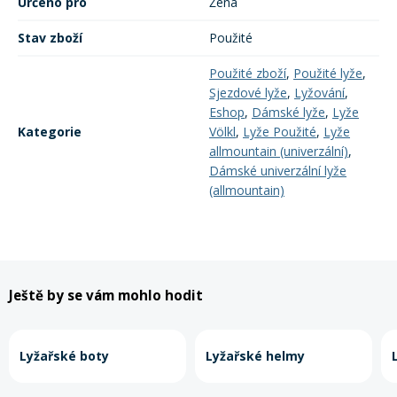
Určeno pro
Žena
Stav zboží
Použité
Rukavice na kolo
Použité zboží
,
Použité lyže
,
Sjezdové lyže
,
Lyžování
,
Eshop
,
Dámské lyže
,
Lyže
Kategorie
Völkl
,
Lyže Použité
,
Lyže
allmountain (univerzální)
,
Dámské univerzální lyže
(allmountain)
Ještě by se vám mohlo hodit
Lyžařské boty
Lyžařské helmy