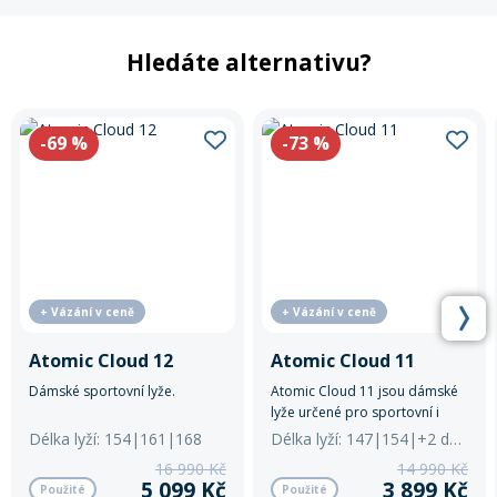
Hledáte alternativu?
-69
%
-73
%
+ Vázání v ceně
+ Vázání v ceně
Atomic Cloud 12
Atomic Cloud 11
Dámské sportovní lyže.
Atomic Cloud 11 jsou dámské
lyže určené pro sportovní i
rekreační lyžařky.
Délka lyží: 154|161|168
Délka lyží: 147|154|+2 další
16 990 Kč
14 990 Kč
5 099 Kč
3 899 Kč
Použité
Použité