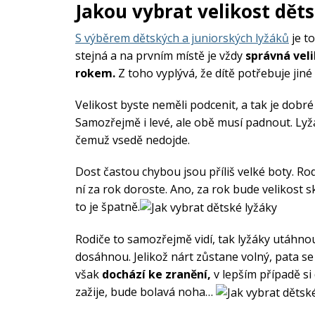
Výprodej
Jakou vybrat velikost dět
S výběrem dětských a juniorských lyžáků
je t
stejná a na prvním místě je vždy
správná veli
rokem.
Z toho vyplývá, že dítě potřebuje jiné 
Velikost byste neměli podcenit, a tak je dobré
Samozřejmě i levé, ale obě musí padnout. Ly
čemuž vsedě nedojde.
Dost častou chybou jsou příliš velké boty. Rodi
ní za rok doroste. Ano, za rok bude velikost s
to je špatně.
Rodiče to samozřejmě vidí, tak lyžáky utáhnou u
dosáhnou. Jelikož nárt zůstane volný, pata s
však
dochází ke zranění,
v lepším případě si 
zažije, bude bolavá noha…