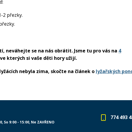
d:
1-2 přezky.
 přezky.
stí, neváhejte se na nás obrátit. Jsme tu pro vás na
4
e kterých si vaše děti hory užijí.
 lyžácích nebyla zima, skočte na článek o
lyžařských pon
774 493 4
00
So 9:00 - 15:00
Ne ZAVŘENO