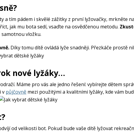
esně?
ty a tím pádem i skvělé zážitky z první lyžovačky, mrkněte n
 říct, jak mu bota sedí, vsaďte na osvědčenou metodu.
Zkust
a samotnou vložku.
evně.
Díky tomu dítě ovládá lyže snadněji. Přezkáče prostě n
rok nové lyžáky…
odraží. Máme pro vás ale jedno řešení: vybírejte dětem spr
i v
půjčovně
mezi použitými a kvalitními lyžáky, kde vám bu
t?
dvíjí od velikosti bot. Pokud bude vaše dítě lyžovat rekreačn