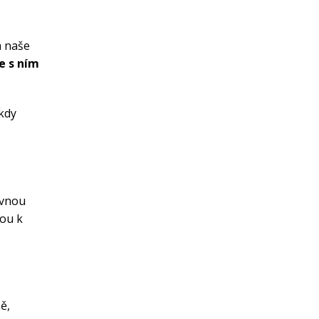
a naše
e s ním
ikdy
ávnou
dou k
ě,