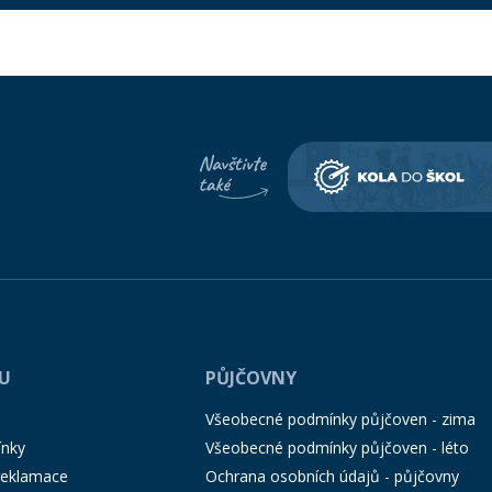
PU
PŮJČOVNY
Všeobecné podmínky půjčoven - zima
ínky
Všeobecné podmínky půjčoven - léto
 reklamace
Ochrana osobních údajů - půjčovny