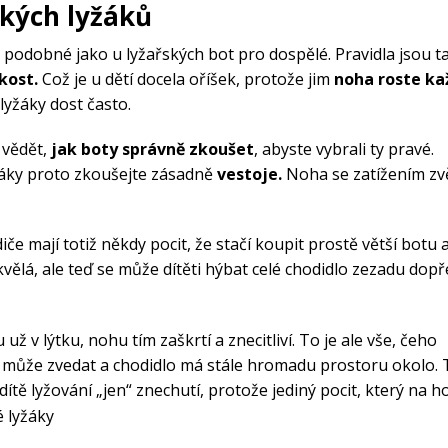
Zobrazit vš
ských lyžáků
Vesty
Skejty a koloběžky
Pásky
Skialpinismus
Oblečení
Frisbee a jiné
Sluneční brýle
Doplňky
o podobné jako u lyžařských bot pro dospělé. Pravidla jsou t
Zobrazit vš
kost.
Což je u dětí docela oříšek, protože jim
noha roste k
Powerbanky a solární
Plavání
panely
lyžáky dost často.
Zobrazit vš
Zobrazit vš
 vědět,
jak boty správně zkoušet
, abyste vybrali ty pravé.
žáky proto zkoušejte zásadně
vestoje.
Noha se zatížením zvě
če mají totiž někdy pocit, že stačí koupit prostě větší botu a
kvělá, ale teď se může dítěti hýbat celé chodidlo zezadu dopř
ž v lýtku, nohu tím zaškrtí a znecitliví. To je ale vše, čeho
e může zvedat a chodidlo má stále hromadu prostoru okolo. 
dítě lyžování „jen“ znechutí, protože jediný pocit, který na h