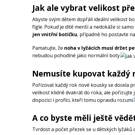
Jak ale vybrat velikost př
Abyste svým dětem dopřáli ideální velikost bo
fígle. Pokud je dítě menší a nedokáže si samo
jen vnitřní botičku
, případně ho postavte n
Pamatujte, že
noha v lyžácích musí držet p
nebudou pohodlné jako normální boty.
Nemusíte kupovat každý 
Pořizovat každý rok nové kousky se docela pr
velikost klidně dvakrát do roka, ale pořizujte j
dispozici i profíci, kteří tomu opravdu rozumí.
A co byste měli ještě vědě
Tvrdost a počet přezek se u dětských lyžáků o