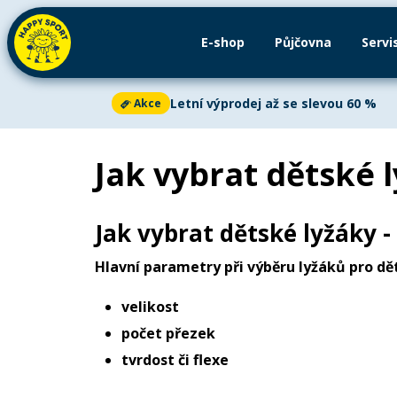
E-shop
Půjčovna
Servi
Půjčovna
Paddleboardy
Servis
Kajaky
Letní výprodej až se slevou 60 %
Akce
Cyklistika
Aktuální oznámení
2
Jak vybrat dětské 
Paddleboarding
Letní výprodej až se slevou 60 %
Akce
Kajaky a kanoe
Letní výprodej
je v plném proudu!
Ušetř
Jak vybrat dětské lyžáky - 
kajacích, kanoích i dětských kolech. V nab
Venkovní aktivity
vybavení za skvělé ceny. Akce platí do vyp
Hlavní parametry při výběru lyžáků pro dět
Letní oblečení
Zjistit více
velikost
Letní doplňky
počet přezek
tvrdost či flexe
Zima