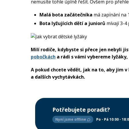
nemusíte tohle úplně řešit. Ovšem pro přehle
Malá bota začátečníka
má zapínání na 
Bota lyžujících dětí
a juniorů
mívají 3-4
Milí rodiče, kdybyste si přece jen nebyli ji
pobočkách
a rádi s vámi vybereme lyžáky, v
A pokud chcete vědět, jak na to, aby jim v
a dalších vychytávkách.
Potřebujete poradit?
Nyní jsme offline
Po - Pá 10:00 - 18: