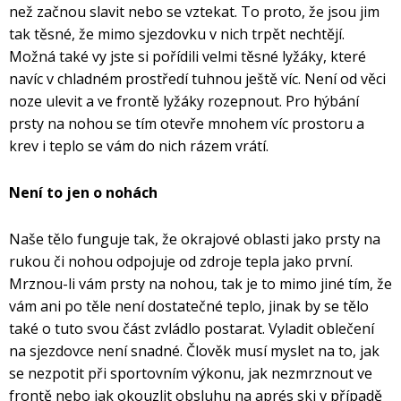
než začnou slavit nebo se vztekat. To proto, že jsou jim
tak těsné, že mimo sjezdovku v nich trpět nechtějí.
Možná také vy jste si pořídili velmi těsné lyžáky, které
navíc v chladném prostředí tuhnou ještě víc. Není od věci
noze ulevit a ve frontě lyžáky rozepnout. Pro hýbání
prsty na nohou se tím otevře mnohem víc prostoru a
krev i teplo se vám do nich rázem vrátí.
Není to jen o nohách
Naše tělo funguje tak, že okrajové oblasti jako prsty na
rukou či nohou odpojuje od zdroje tepla jako první.
Mrznou-li vám prsty na nohou, tak je to mimo jiné tím, že
vám ani po těle není dostatečné teplo, jinak by se tělo
také o tuto svou část zvládlo postarat. Vyladit oblečení
na sjezdovce není snadné. Člověk musí myslet na to, jak
se nezpotit při sportovním výkonu, jak nezmrznout ve
frontě nebo jak okouzlit obsluhu na aprés ski v případě