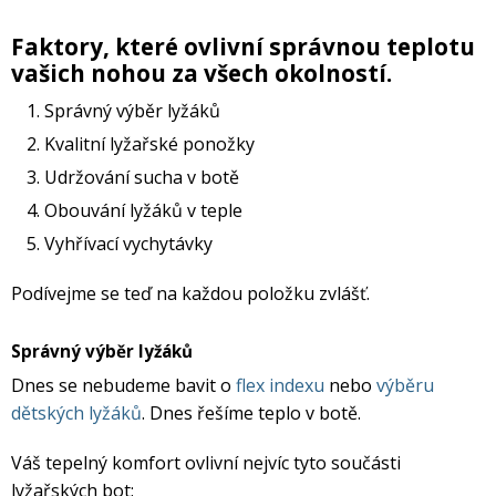
Lyžařské rukavice
Rukavice na běžky
Snowboardové vázání
Skialpové boty
Kukly a uši
Plavání
Faktory, které ovlivní správnou teplotu
vašich nohou za všech okolností.
Gripy
Kalhoty
Lyžařské vázání
Vázání na běžky
Snowboardové rukavice
Skialpové vázání
Oblečení
Správný výběr lyžáků
Kvalitní lyžařské ponožky
Stojánky
Doplňky
Sjezdové hole
Doplňky na běžky
Snowboardové náhradní díly
Skialpové hole
Lyžařské hole
Udržování sucha v botě
Obouvání lyžáků v teple
Zvonky a houkačky
Brýle na běžky
Snowboardové doplňky
Skialpové rukavice
Péče o skluznici a hrany
Vyhřívací vychytávky
Podívejme se teď na každou položku zvlášť.
Světla
Skialpové doplňky
Vaky, tašky a batohy
Správný výběr lyžáků
Lepení a opravné sady
Dnes se nebudeme bavit o
flex indexu
nebo
výběru
Skialpové pásy
Dárkové poukazy
dětských lyžáků
. Dnes řešíme teplo v botě.
Pláště a duše
Váš tepelný komfort ovlivní nejvíc tyto součásti
Sněžnice
Brusle
lyžařských bot: