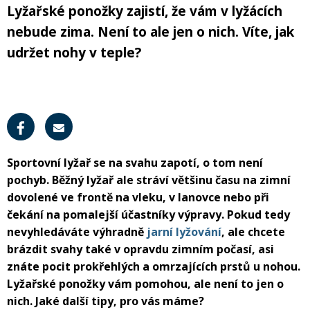
In-line brusle
Letní doplňky
léto
zima
krátkodobé i dlouhodobé půjčení kol
. Akce platí
po celé
Lyžařské ponožky zajistí, že vám v lyžácích
Příslušenství
Trička
léto
– rezervujte si své kolo ještě dnes a vydejte se objevovat
Silniční kola
Skialpy
Slackline
nebude zima. Není to ale jen o nich. Víte, jak
Autostany
nové trasy. Při rezervaci zadejte slevový kód
PRAZDNINY30
Paddleboardy
Kola
Kola
Lyže
Zimního vybavení
Kajaky
Snowboardy
Kola
Zima
Láhve
udržet nohy v teple?
Vesty
Cyklosedačky
Běžky
Skialpy
In-line brusle
Mikiny a bundy
Střešní boxy
Zjistit více
Odrážedla
Výprodej
Dřevěné hry
Lyžování
Autostany
Střešní boxy
Hole
Zimní vybavení
Oblečení
Zimní vybavení
Nákrčníky
Helmy
Skejty a koloběžky
Běžecké lyžování
Sjezdové lyže
Batohy a tašky
Boty
Trika
Sportovní lyžař se na svahu zapotí, o tom není
Doplňky na kolo
Frisbee a jiné
Snowboarding
Lyžařské boty
Běžky
pochyb. Běžný lyžař ale stráví většinu času na zimní
Pásky
dovolené ve frontě na vleku, v lanovce nebo při
Neopreny
Cyklistické oblečení
Táhla
čekání na pomalejší účastníky výpravy. Pokud tedy
Kolečkové, inline bruslení
Skialpinismus
Lyžařské helmy
Boty na běžky
Snowboardové boty
nevyhledáváte výhradně
jarní lyžování
, ale chcete
Sluneční brýle
brázdit svahy také v opravdu zimním počasí, asi
Sedačky na kolo a řidítka
Košíky a lahve
Bundy
Powerbanky a solární panely
znáte pocit prokřehlých a omrzajících prstů u nohou.
Doplňky
Lyžařské brýle
Hole na běžky
Snowboardy
Skialpové lyže
Lyžařské ponožky vám pomohou, ale není to jen o
Potápění
nich. Jaké další tipy, pro vás máme?
Tachometry
Dresy