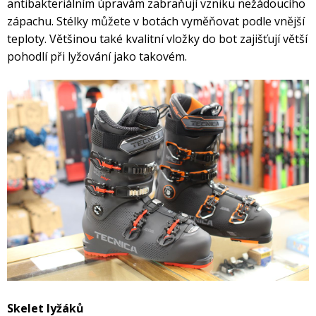
antibakteriálním úpravám zabraňují vzniku nežádoucího
zápachu. Stélky můžete v botách vyměňovat podle vnější
Rukavice na kolo
teploty. Většinou také kvalitní vložky do bot zajišťují větší
pohodlí při lyžování jako takovém.
Skelet lyžáků