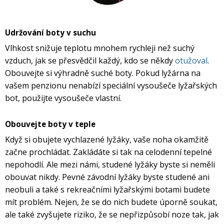
Udržování boty v suchu
Vlhkost snižuje teplotu mnohem rychleji než suchý
vzduch, jak se přesvědčil každý, kdo se někdy
otužoval
.
Obouvejte si výhradně suché boty. Pokud lyžárna na
vašem penzionu nenabízí speciální vysoušeče lyžařských
bot, použijte vysoušeče vlastní.
Obouvejte boty v teple
Když si obujete vychlazené lyžáky, vaše noha okamžitě
začne prochládat. Zakládáte si tak na celodenní tepelné
nepohodlí. Ale mezi námi, studené lyžáky byste si neměli
obouvat nikdy. Pevné závodní lyžáky byste studené ani
neobuli a také s rekreačními lyžařskými botami budete
mít problém. Nejen, že se do nich budete úporně soukat,
ale také zvyšujete riziko, že se nepřizpůsobí noze tak, jak