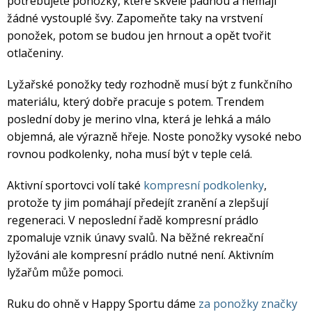
potřebujete ponožky, které skvěle padnou a nemají
žádné vystouplé švy. Zapomeňte taky na vrstvení
ponožek, potom se budou jen hrnout a opět tvořit
otlačeniny.
Lyžařské ponožky tedy rozhodně musí být z funkčního
materiálu, který dobře pracuje s potem. Trendem
poslední doby je merino vlna, která je lehká a málo
objemná, ale výrazně hřeje. Noste ponožky vysoké nebo
rovnou podkolenky, noha musí být v teple celá.
Aktivní sportovci volí také
kompresní podkolenky
,
protože ty jim pomáhají předejít zranění a zlepšují
regeneraci. V neposlední řadě kompresní prádlo
zpomaluje vznik únavy svalů. Na běžné rekreační
lyžováni ale kompresní prádlo nutné není. Aktivním
lyžařům může pomoci.
Ruku do ohně v Happy Sportu dáme
za ponožky značky