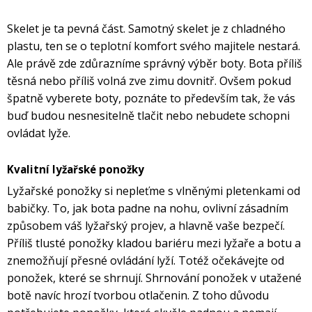
Skelet je ta pevná část. Samotný skelet je z chladného
plastu, ten se o teplotní komfort svého majitele nestará.
Ale právě zde zdůrazníme správný výběr boty. Bota příliš
těsná nebo příliš volná zve zimu dovnitř. Ovšem pokud
špatně vyberete boty, poznáte to především tak, že vás
buď budou nesnesitelně tlačit nebo nebudete schopni
ovládat lyže.
Kvalitní lyžařské ponožky
Lyžařské ponožky si nepleťme s vlněnými pletenkami od
babičky. To, jak bota padne na nohu, ovlivní zásadním
způsobem váš lyžařský projev, a hlavně vaše bezpečí.
Příliš tlusté ponožky kladou bariéru mezi lyžaře a botu a
znemožňují přesné ovládání lyží. Totéž očekávejte od
ponožek, které se shrnují. Shrnování ponožek v utažené
botě navíc hrozí tvorbou otlačenin. Z toho důvodu