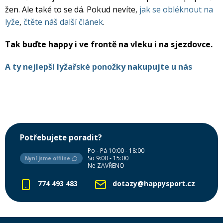
žen. Ale také to se dá. Pokud nevíte,
jak se obléknout na
lyže
,
čtěte náš další článek
.
Tak buďte happy i ve frontě na vleku i na sjezdovce.
A ty nejlepší lyžařské ponožky nakupujte u nás
Potřebujete poradit?
Po - Pá 10:00 - 18:00
So 9:00 - 15:00
Nyní jsme offline
Ne ZAVŘENO
774 493 483
dotazy@happysport.cz