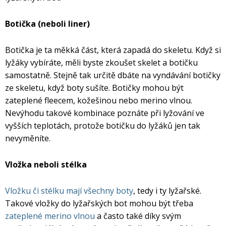
Mazání a čištění
Páteřáky
Botička (neboli liner)
Zabezpečení
Botička je ta měkká část, která zapadá do skeletu. Když si
Ostatní
lyžáky vybíráte, měli byste zkoušet skelet a botičku
samostatně. Stejně tak určitě dbáte na vyndávání botičky
Brašny, košíky a nosiče
ze skeletu, když boty sušíte. Botičky mohou být
Vložky do bot
zateplené fleecem, kožešinou nebo merino vlnou.
Nevýhodu takové kombinace poznáte při lyžování ve
Pumpičky a pumpy
Náhradní díly
vyšších teplotách, protože botičku do lyžáků jen tak
nevyměníte.
Nářadí pro kola
Boby a kluzáky
Vložka neboli stélka
Blatníky
Vložku či stélku mají všechny boty
, tedy i ty lyžařské.
Takové vložky do lyžařských bot mohou být třeba
zateplené merino vlnou
a často také díky svým
Řetězy