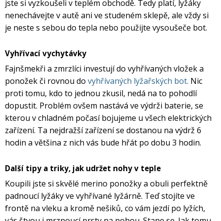
jste si vyzkoušeli v teplém obchodě. Tedy platí, lyžáky
nenechávejte v autě ani ve studeném sklepě, ale vždy si
je neste s sebou do tepla nebo použijte vysoušeče bot.
Vyhřívací vychytávky
Fajnšmekři a zmrzlíci investují do vyhřívaných vložek a
ponožek či rovnou do
vyhřívaných lyžařských bot.
Nic
proti tomu, kdo to jednou zkusil, nedá na to pohodlí
dopustit. Problém ovšem nastává ve výdrži baterie, se
kterou v chladném počasí bojujeme u všech elektrických
zařízení. Ta nejdražší zařízení se dostanou na výdrž 6
hodin a většina z nich vás bude hřát po dobu 3 hodin.
Další tipy a triky, jak udržet nohy v teple
Koupili jste si skvělé merino ponožky a obuli perfektně
padnoucí lyžáky ve vyhřívané lyžárně. Teď stojíte ve
frontě na vleku a kromě nešiků, co vám jezdí po lyžích,
vás štvou i mrznoucí prsty na nohou. Stane se. Jak tomu