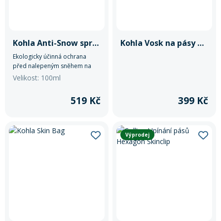
Rukavice na kolo
Kohla Anti-Snow sprej Green Line
Kohla Vosk na pásy Green Line To Go
Ekologicky účinná ochrana
před nalepeným sněhem na
lyžích.
Velikost: 100ml
519 Kč
399 Kč
Výprodej