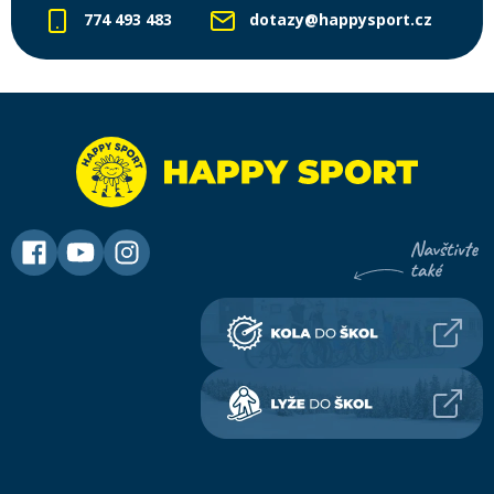
774 493 483
dotazy@happysport.cz