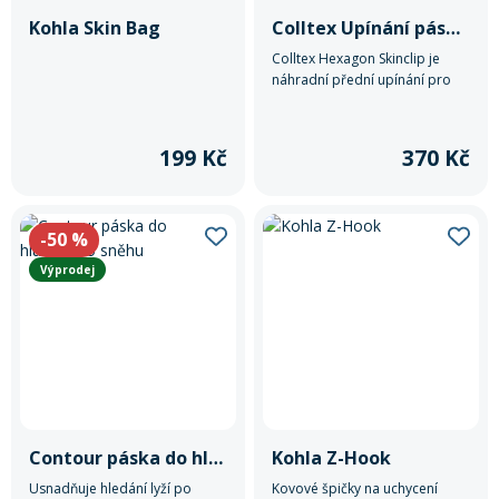
Kohla Skin Bag
Colltex Upínání pásů Hexagon Skinclip
Colltex Hexagon Skinclip je
náhradní přední upínání pro
stoupací pásy, určené pro
bezpečné uchycení na špičku
skialpových lyží.
199 Kč
370 Kč
-50
%
Výprodej
Contour páska do hlubokého sněhu
Kohla Z-Hook
Usnadňuje hledání lyží po
Kovové špičky na uchycení