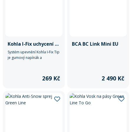
Mazání a čištění
Páteřáky
Zabezpečení
Ostatní
Kohla I-Fix uchycení stoupacích pásů
BCA BC Link Mini EU
Brašny, košíky a nosiče
Vložky do bot
Systém upevnění Kohla I-Fix Tip
je gumový napínák a
upevňovací systém pásů ke
Pumpičky a pumpy
špičce lyží.
Náhradní díly
269 Kč
2 490 Kč
Nářadí pro kola
Boby a kluzáky
Blatníky
Řetězy