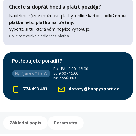
Chcete si dopřát hned a platit později?
Mazání a čištění
Páteřáky
Nabízíme různé možnosti platby: online kartou,
odloženou
platbu
nebo
platbu na třetiny
.
Zabezpečení
Vyberte si tu, která vám nejvíce vyhovuje.
Ostatní
Co je to třetinka a odložená platba?
Brašny, košíky a nosiče
Vložky do bot
Potřebujete poradit?
Pumpičky a pumpy
Po - Pá 10:00 - 18:00
Náhradní díly
So 9:00 - 15:00
Nyní jsme offline
Ne ZAVŘENO
774 493 483
dotazy@happysport.cz
Nářadí pro kola
Boby a kluzáky
Blatníky
Základní popis
Parametry
Řetězy