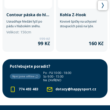
Contour páska do hlubokého sněhu
Kohla Z-Hook
Usnadňuje hledání lyží po
Kovové špičky na uchycení
pádu v hlubokém sněhu.
stoupacích pásů na lyže.
Velikost: 150cm
199 Kč
99 Kč
160 Kč
Potřebujete poradit?
Po - Pá 10:00 - 18:00
So 9:00 - 15:00
Nyní jsme offline
Ne ZAVŘENO
774 493 483
dotazy@happysport.cz