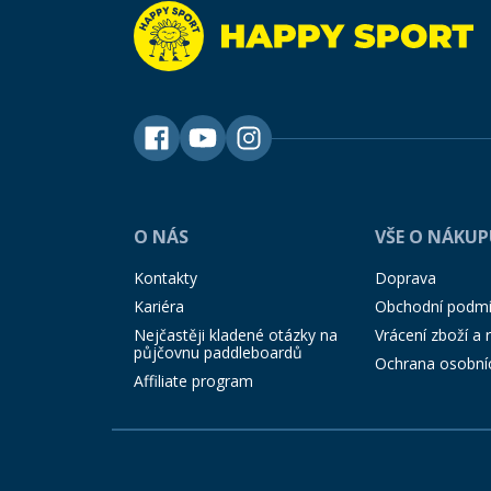
2mm
2x2m
2x3m
2x10,9
2x16g
2x40g
O NÁS
VŠE O NÁKU
3
Kontakty
Doprava
3,5
Kariéra
Obchodní podm
3 m
Nejčastěji kladené otázky na
Vrácení zboží a
půjčovnu paddleboardů
3L
Ochrana osobní
Affiliate program
3m
3XL
4