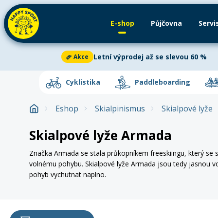
E-shop
Půjčovna
Servi
Půjčovna
Paddleboardy
Servis
Kajaky
Letní výprodej až se slevou 60 %
Akce
Cyklistika
Aktuální oznámení
2
Cyklistika
Paddleboarding
Paddleboarding
Letní výprodej až se slevou 60 %
Akce
Eshop
Skialpinismus
Skialpové lyže
Kajaky a kanoe
Letní výprodej
je v plném proudu!
Ušetř
Dětská kola
Paddleboard
Horská 
kajacích, kanoích i dětských kolech. V nab
Skialpové lyže Armada
Venkovní aktivity
vybavení za skvělé ceny. Akce platí do vyp
Elektrokola
Příslušenství
Silniční
Značka Armada se stala průkopníkem freeskiingu, který se 
Letní oblečení
Zjistit více
volnému pohybu. Skialpové lyže Armada jsou tedy jasnou vol
pohyb vychutnat naplno.
Letní doplňky
Odrážedla
Oblečení
Helmy
Zima
Doplňky na kolo
Cyklist