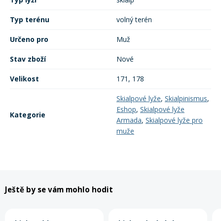
Typ terénu
volný terén
Určeno pro
Muž
Stav zboží
Nové
Velikost
171, 178
Skialpové lyže
,
Skialpinismus
,
Eshop
,
Skialpové lyže
Kategorie
Armada
,
Skialpové lyže pro
muže
Ještě by se vám mohlo hodit