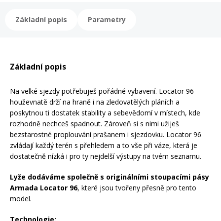
Mazání a čištění
Páteřáky
Základní popis
Parametry
Zabezpečení
Ostatní
Základní popis
Brašny, košíky a nosiče
Vložky do bot
Na velké sjezdy potřebuješ pořádné vybavení. Locator 96
houževnatě drží na hraně i na zledovatělých pláních a
Pumpičky a pumpy
poskytnou ti dostatek stability a sebevědomí v místech, kde
Náhradní díly
rozhodně nechceš spadnout. Zároveň si s nimi užiješ
bezstarostné proplouvání prašanem i sjezdovku. Locator 96
Nářadí pro kola
zvládají každý terén s přehledem a to vše při váze, která je
Boby a kluzáky
dostatečně nízká i pro ty nejdelší výstupy na tvém seznamu.
Lyže dodáváme společně s originálními stoupacími pásy
Blatníky
Armada Locator 96
, které jsou tvořeny přesně pro tento
model.
Řetězy
Technologie: