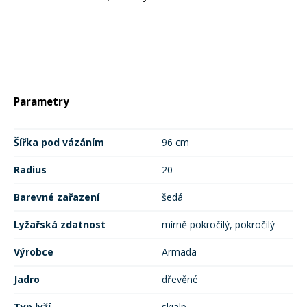
Parametry
Šířka pod vázáním
96 cm
Radius
20
Barevné zařazení
šedá
Lyžařská zdatnost
mírně pokročilý, pokročilý
Výrobce
Armada
Jadro
dřevěné
Typ lyží
skialp