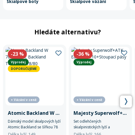
Skialpové boty
Skialpové vázání
Hledáte alternativu?
-23
%
-36
%
Výprodej
Výprodej
DOPORUČUJEME
+ Vázání v ceně
+ Vázání v ceně
Atomic Backland W 78+Atomic Backland Tour+Skin 78/80
Majesty Superwolf+ATK Easy Rent 10+Stoupací pásy
Dámský model skialpových lyží
Set odlehčených
Atomic Backland se šířkou 78
skialpinistických lyží a
mm.
stoupacích pásů.
Délka lyží: 149
Délka lyží: 166