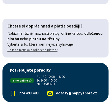
Lyžařské rukavice
Rukavice na běžky
Snowboardové vázání
Skialpové boty
Kukly a uši
Plavání
Gripy
Kalhoty
Lyžařské vázání
Vázání na běžky
Snowboardové rukavice
Skialpové vázání
Oblečení
Chcete si dopřát hned a platit později?
Stojánky
Doplňky
Nabízíme různé možnosti platby: online kartou,
odloženou
Sjezdové hole
Doplňky na běžky
Snowboardové náhradní díly
Skialpové hole
Lyžařské hole
platbu
nebo
platbu na třetiny
.
Vyberte si tu, která vám nejvíce vyhovuje.
Zvonky a houkačky
Co je to třetinka a odložená platba?
Brýle na běžky
Snowboardové doplňky
Skialpové rukavice
Péče o skluznici a hrany
Světla
Skialpové doplňky
Vaky, tašky a batohy
Potřebujete poradit?
Po - Pá 10:00 - 18:00
So 9:00 - 15:00
Jsme online
Lepení a opravné sady
Ne ZAVŘENO
Skialpové pásy
Dárkové poukazy
774 493 483
dotazy@happysport.cz
Pláště a duše
Sněžnice
Brusle