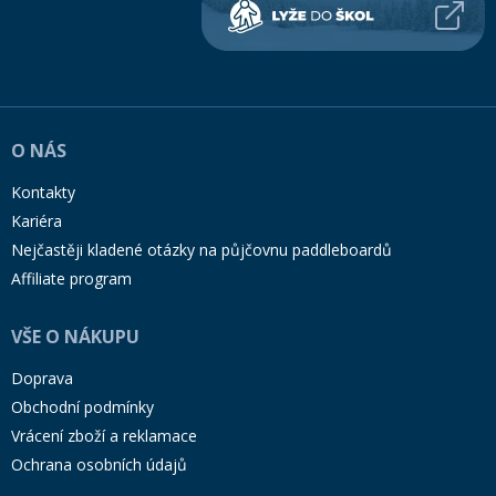
Mazání a čištění
3 m
Páteřáky
3L
Zabezpečení
3m
Ostatní
3XL
O NÁS
Brašny, košíky a nosiče
4
Kontakty
Vložky do bot
Kariéra
4,5
Nejčastěji kladené otázky na půjčovnu paddleboardů
Pumpičky a pumpy
4-12 let
Náhradní díly
Affiliate program
4ks
Nářadí pro kola
VŠE O NÁKUPU
4m
Boby a kluzáky
Doprava
4XL
Blatníky
Obchodní podmínky
5
Vrácení zboží a reklamace
5,5
Ochrana osobních údajů
Řetězy