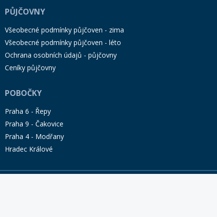
5ks
PŮJČOVNY
5mm
Rukavice na kolo
Všeobecné podmínky půjčoven - zima
6
Všeobecné podmínky půjčoven - léto
6,5
Ochrana osobních údajů - půjčovny
Ceníky půjčovny
6x16g
6x850mm
POBOČKY
7
Praha 6 - Řepy
7,5
Praha 9 - Čakovice
7-9cm
Praha 4 - Modřany
Hradec Králové
8
8,5
8m
© 2026 HAPPY SKI SPORT s.r.o.
8X24 do 86kg