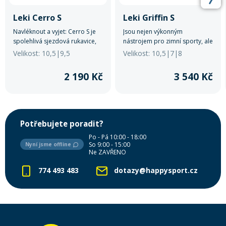
Leki Cerro S
Leki Griffin S
Navléknout a vyjet: Cerro S je
Jsou nejen výkonným
spolehlivá sjezdová rukavice,
nástrojem pro zimní sporty, ale
která díky izolaci Dexfill a
také stylovým a praktickým
Velikost: 10,5|9,5
Velikost: 10,5|7|8
membráně SOFT-TEX® udržuje
doplňkem pro muže, kteří
ruce po celý den v teple.
očekávají to nejlepší ve svém
2 190 Kč
3 540 Kč
vybavení.
Potřebujete poradit?
Po - Pá 10:00 - 18:00
So 9:00 - 15:00
Nyní jsme offline
Ne ZAVŘENO
774 493 483
dotazy@happysport.cz