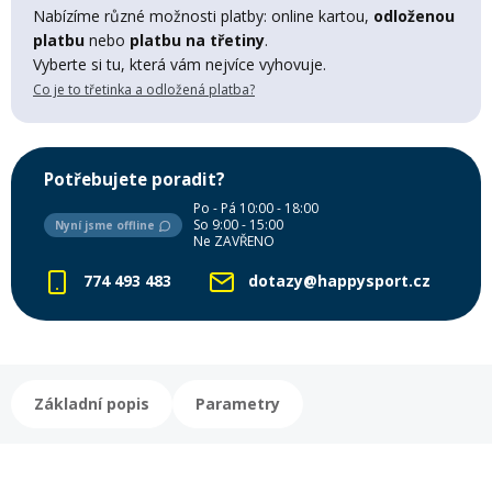
Lyžařské rukavice
Rukavice na běžky
Snowboardové vázání
Skialpové boty
Kukly a uši
Nabízíme různé možnosti platby: online kartou,
odloženou
Plavání
platbu
nebo
platbu na třetiny
.
Vyberte si tu, která vám nejvíce vyhovuje.
Gripy
Kalhoty
Lyžařské vázání
Vázání na běžky
Snowboardové rukavice
Skialpové vázání
Oblečení
Co je to třetinka a odložená platba?
Stojánky
Doplňky
Sjezdové hole
Doplňky na běžky
Snowboardové náhradní díly
Skialpové hole
Lyžařské hole
Potřebujete poradit?
Po - Pá 10:00 - 18:00
Zvonky a houkačky
So 9:00 - 15:00
Nyní jsme offline
Brýle na běžky
Snowboardové doplňky
Skialpové rukavice
Péče o skluznici a hrany
Ne ZAVŘENO
774 493 483
dotazy@happysport.cz
Světla
Skialpové doplňky
Vaky, tašky a batohy
Lepení a opravné sady
Skialpové pásy
Dárkové poukazy
Základní popis
Parametry
Pláště a duše
Sněžnice
Brusle