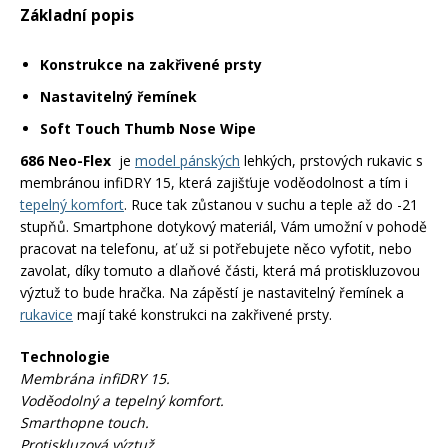
Základní popis
Mazání a čištění
Páteřáky
Konstrukce na zakřivené prsty
Zabezpečení
Nastavitelný řemínek
Ostatní
Soft Touch Thumb Nose Wipe
Brašny, košíky a nosiče
686 Neo-Flex
je
model pánských
lehkých, prstových rukavic s
Vložky do bot
membránou infiDRY 15, která zajišťuje voděodolnost a tím i
tepelný komfort
. Ruce tak zůstanou v suchu a teple až do -21
Pumpičky a pumpy
stupňů. Smartphone dotykový materiál, Vám umožní v pohodě
Náhradní díly
pracovat na telefonu, ať už si potřebujete něco vyfotit, nebo
zavolat, díky tomuto a dlaňové části, která má protiskluzovou
výztuž to bude hračka. Na zápěstí je nastavitelný řemínek a
Nářadí pro kola
Boby a kluzáky
rukavice
mají také konstrukci na zakřivené prsty.
Technologie
Blatníky
Membrána infiDRY 15.
Voděodolný a tepelný komfort.
Smarthopne touch.
Řetězy
Protiskluzová výztuž.