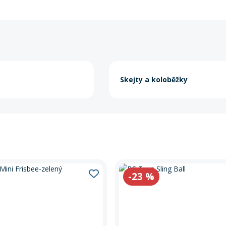
Skejty a koloběžky
-23
%