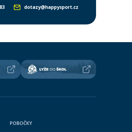
83
dotazy@happysport.cz
POBOČKY