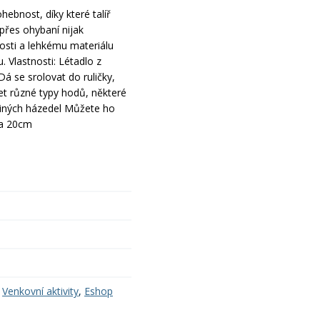
hebnost, díky které talíř
přes ohybaní nijak
nosti a lehkému materiálu
u. Vlastnosti: Létadlo z
 se srolovat do ruličky,
et různé typy hodů, některé
z jiných házedel Můžete ho
ca 20cm
,
Venkovní aktivity
,
Eshop