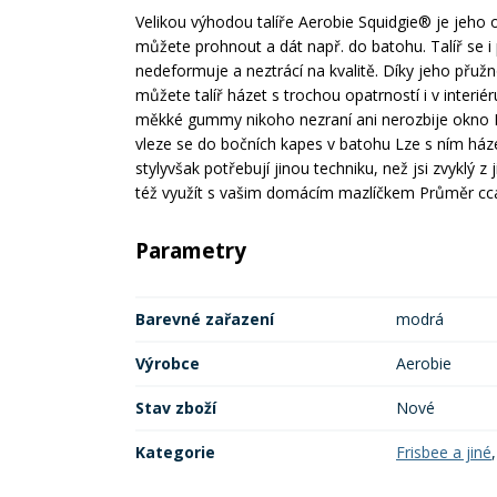
Velikou výhodou talíře Aerobie Squidgie® je jeho o
můžete prohnout a dát např. do batohu. Talíř se i 
nedeformuje a neztrácí na kvalitě. Díky jeho přuž
můžete talíř házet s trochou opatrností i v interiér
měkké gummy nikoho nezraní ani nerozbije okno Dá
vleze se do bočních kapes v batohu Lze s ním ház
stylyvšak potřebují jinou techniku, než jsi zvyklý 
též využít s vašim domácím mazlíčkem Průměr c
Parametry
Barevné zařazení
modrá
Výrobce
Aerobie
Stav zboží
Nové
Kategorie
Frisbee a jiné