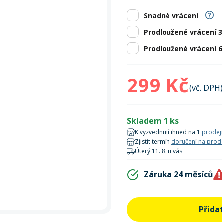
Zobrazit vš
bruslení
panely
Vesty
Skejty a koloběžky
Pásky
Skialpinismus
Oblečení
Frisbee a jiné
Sluneční brýle
Doplňky
Snadné vrácení
Prodloužené vrácení 
Zobrazit vš
Powerbanky a solární
Plavání
panely
Prodloužené vrácení 
Zobrazit vš
Zobrazit vš
299 Kč
(vč. DPH
Skladem 1 ks
K vyzvednutí ihned na 1
prodej
Zjistit termín
doručení na prod
Úterý 11. 8. u vás
Záruka 24 měsíců
Přida