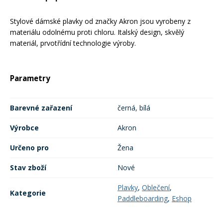
Mazání a čištění
Páteřáky
Stylové dámské plavky od značky Akron jsou vyrobeny z
materiálu odolnému proti chloru. Italský design, skvělý
materiál, prvotřídní technologie výroby.
Zabezpečení
Ostatní
Parametry
Brašny, košíky a nosiče
Vložky do bot
Barevné zařazení
černá, bílá
Pumpičky a pumpy
Náhradní díly
Výrobce
Akron
Nářadí pro kola
Určeno pro
Žena
Boby a kluzáky
Stav zboží
Nové
Blatníky
Plavky
,
Oblečení
,
Kategorie
Paddleboarding
,
Eshop
Řetězy