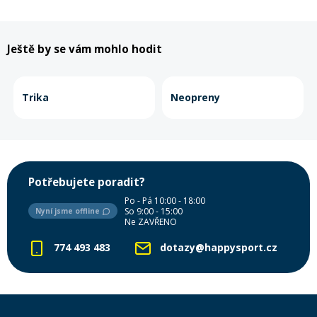
Rukavice na kolo
Ještě by se vám mohlo hodit
Trika
Neopreny
Potřebujete poradit?
Po - Pá 10:00 - 18:00
So 9:00 - 15:00
Nyní jsme offline
Ne ZAVŘENO
774 493 483
dotazy@happysport.cz