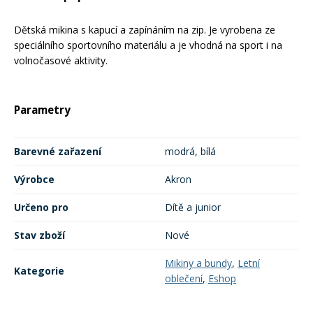
Mazání a čištění
Páteřáky
Dětská mikina s kapucí a zapínáním na zip. Je vyrobena ze
speciálního sportovního materiálu a je vhodná na sport i na
volnočasové aktivity.
Zabezpečení
Ostatní
Parametry
Brašny, košíky a nosiče
Vložky do bot
Barevné zařazení
modrá, bílá
Pumpičky a pumpy
Náhradní díly
Výrobce
Akron
Nářadí pro kola
Určeno pro
Dítě a junior
Boby a kluzáky
Stav zboží
Nové
Blatníky
Mikiny a bundy
,
Letní
Kategorie
oblečení
,
Eshop
Řetězy