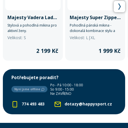
Majesty Vadera Lady Hoodie
Majesty Super Zipped Hoodie
Stylová a pohodlná mikina pro
Pohodlná pánská mikina -
aktivní ženy.
dokonalá kombinace stylu a
komfortu.
Velikost: S
Velikost: L|XL
2 199 Kč
1 999 Kč
Potřebujete poradit?
Po - Pá 10:00 - 18:00
So 9:00 - 15:00
Nyní jsme offline
Ne ZAVŘENO
774 493 483
dotazy@happysport.cz