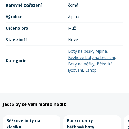
Barevné zařazení
černá
Mazání a čištění
Páteřáky
Výrobce
Alpina
Zabezpečení
Určeno pro
Muž
Ostatní
Stav zboží
Nové
Brašny, košíky a nosiče
Vložky do bot
Boty na běžky Alpina
,
Běžkové boty na bruslení
,
Kategorie
Boty na běžky
,
Běžecké
Pumpičky a pumpy
Náhradní díly
lyžování
,
Eshop
Nářadí pro kola
Boby a kluzáky
Ještě by se vám mohlo hodit
Blatníky
Běžkové boty na
Backcountry
Řetězy
klasiku
běžkové boty