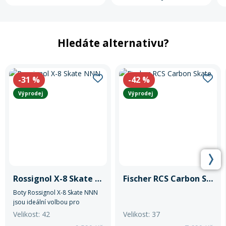
Rukavice na kolo
Hledáte alternativu?
-31
%
-42
%
Výprodej
Výprodej
Rossignol X-8 Skate NNN
Fischer RCS Carbon Skate
Boty Rossignol X-8 Skate NNN
jsou ideální volbou pro
náročné běžkaře, kteří hledají
Velikost: 42
Velikost: 37
vysoký výkon a pohodlí.