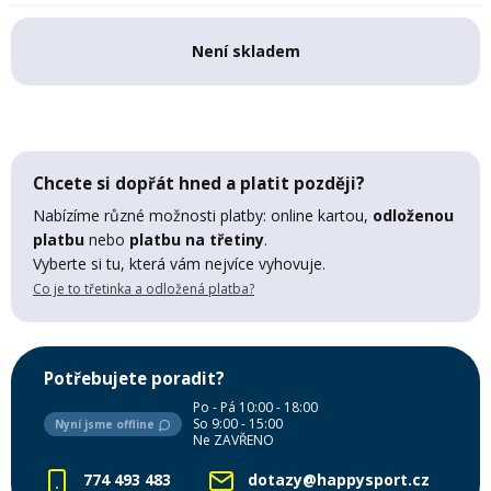
Lyžařské rukavice
Rukavice na běžky
Snowboardové vázání
Skialpové boty
Kukly a uši
Plavání
Není skladem
Gripy
Kalhoty
Lyžařské vázání
Vázání na běžky
Snowboardové rukavice
Skialpové vázání
Oblečení
Stojánky
Doplňky
Sjezdové hole
Doplňky na běžky
Snowboardové náhradní díly
Skialpové hole
Lyžařské hole
Chcete si dopřát hned a platit později?
Nabízíme různé možnosti platby: online kartou,
odloženou
Zvonky a houkačky
Brýle na běžky
Snowboardové doplňky
Skialpové rukavice
Péče o skluznici a hrany
platbu
nebo
platbu na třetiny
.
Vyberte si tu, která vám nejvíce vyhovuje.
Co je to třetinka a odložená platba?
Světla
Skialpové doplňky
Vaky, tašky a batohy
Lepení a opravné sady
Potřebujete poradit?
Skialpové pásy
Dárkové poukazy
Po - Pá 10:00 - 18:00
So 9:00 - 15:00
Nyní jsme offline
Pláště a duše
Ne ZAVŘENO
Sněžnice
Brusle
774 493 483
dotazy@happysport.cz