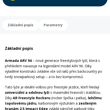
Mazání a čištění
Páteřáky
Zabezpečení
Základní popis
Parametry
Ostatní
Brašny, košíky a nosiče
Vložky do bot
Základní popis
Pumpičky a pumpy
Náhradní díly
Armada ARV 94
– nová generace freestylových lyží, která s
přehledem navazuje na legendární model ARV 96. Díky
vyladěné konstrukci zvládne vše od railů přes backcountry po
Nářadí pro kola
Boby a kluzáky
tvrdý snowparkový setup – a to bez kompromisů.
Tato lyže je ideální volbou pro freestyle jezdce, kteří hledají
Blatníky
univerzální a odolnou lyži
s maximální hravostí i stabilitou.
Díky
AR Freestyle Rockeru
(rocker špička i patka),
lehčímu
topolovému jádru
, karbonovým výztuhám a
zesíleným
Řetězy
hranám 2.5 Impact Edge
zvládá náročné parkové triky,