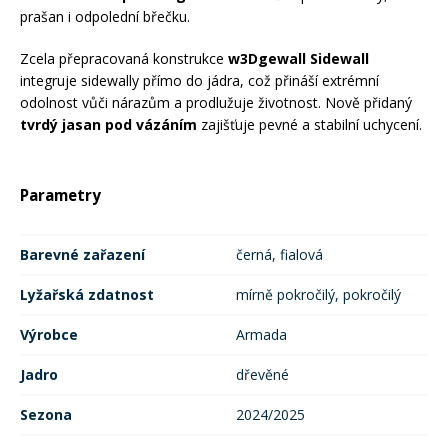
prašan i odpolední břečku.
Rukavice na kolo
Zcela přepracovaná konstrukce
w3Dgewall Sidewall
integruje sidewally přímo do jádra, což přináší extrémní
odolnost vůči nárazům a prodlužuje životnost. Nově přidaný
tvrdý jasan pod vázáním
zajišťuje pevné a stabilní uchycení.
Parametry
Barevné zařazení
černá, fialová
Lyžařská zdatnost
mírně pokročilý, pokročilý
Výrobce
Armada
Jadro
dřevěné
Sezona
2024/2025