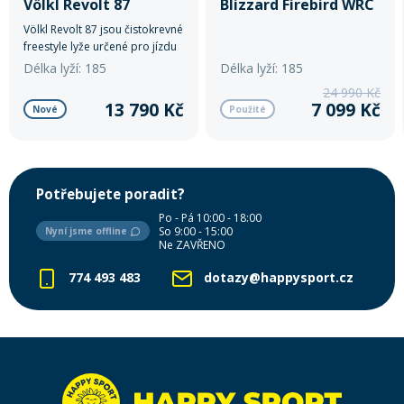
Völkl Revolt 87
Blizzard Firebird WRC
Völkl Revolt 87 jsou čistokrevné
freestyle lyže určené pro jízdu
v parku. Halfpipe, skoky, boxy,
Délka lyží: 185
Délka lyží: 185
raily – zvládnou všechno, co od
24 990 Kč
nich budete chtít. Díky camber
13 790 Kč
7 099 Kč
Nové
Použité
tvaru poskytují skvělou
kontrolu a stabilitu, zatímco
jejich superrychlá skluznice,
původně vyvinutá pro závodní
sjezdové modely, zaručuje
Potřebujete poradit?
maximální rychlost.
Po - Pá 10:00 - 18:00
So 9:00 - 15:00
Nyní jsme offline
Ne ZAVŘENO
774 493 483
dotazy@happysport.cz