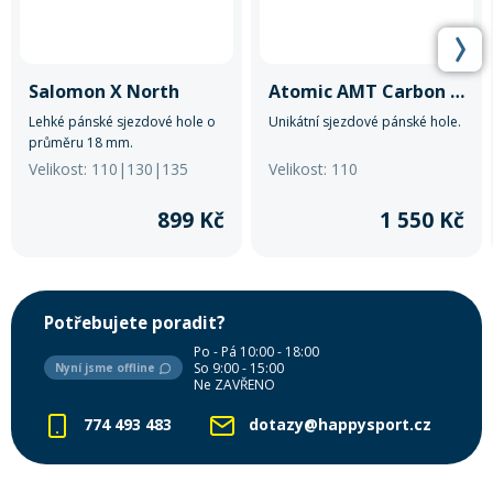
Salomon X North
Atomic AMT Carbon SQS
Lehké pánské sjezdové hole o
Unikátní sjezdové pánské hole.
průměru 18 mm.
Velikost: 110|130|135
Velikost: 110
899 Kč
1 550 Kč
Potřebujete poradit?
Po - Pá 10:00 - 18:00
So 9:00 - 15:00
Nyní jsme offline
Ne ZAVŘENO
774 493 483
dotazy@happysport.cz