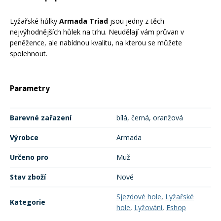
Mazání a čištění
Páteřáky
Lyžařské hůlky
Armada Triad
jsou jedny z těch
nejvýhodnějších hůlek na trhu. Neudělají vám průvan v
peněžence, ale nabídnou kvalitu, na kterou se můžete
Zabezpečení
Ostatní
spolehnout.
Brašny, košíky a nosiče
Vložky do bot
Parametry
Pumpičky a pumpy
Barevné zařazení
bílá, černá, oranžová
Náhradní díly
Výrobce
Armada
Nářadí pro kola
Boby a kluzáky
Určeno pro
Muž
Stav zboží
Nové
Blatníky
Sjezdové hole
,
Lyžařské
Kategorie
hole
,
Lyžování
,
Eshop
Řetězy