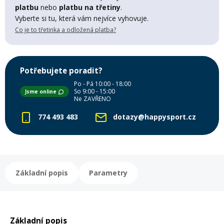
Lyžařské rukavice
Rukavice na běžky
Snowboardové vázání
Skialpové boty
Kukly a uši
platbu
nebo
platbu na třetiny
.
Plavání
Vyberte si tu, která vám nejvíce vyhovuje.
Co je to třetinka a odložená platba?
Gripy
Kalhoty
Lyžařské vázání
Vázání na běžky
Snowboardové rukavice
Skialpové vázání
Oblečení
Stojánky
Doplňky
Potřebujete poradit?
Sjezdové hole
Doplňky na běžky
Snowboardové náhradní díly
Skialpové hole
Lyžařské hole
Po - Pá 10:00 - 18:00
So 9:00 - 15:00
Jsme online
Zvonky a houkačky
Ne ZAVŘENO
Brýle na běžky
Snowboardové doplňky
Skialpové rukavice
Péče o skluznici a hrany
774 493 483
dotazy@happysport.cz
Světla
Skialpové doplňky
Vaky, tašky a batohy
Lepení a opravné sady
Základní popis
Parametry
Skialpové pásy
Dárkové poukazy
Pláště a duše
Sněžnice
Brusle
Základní popis