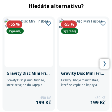
Hledáte alternativu?
-55
%
-55
%
Výprodej
Výprodej
Gravity Disc Mini Frisbee-černý
Gravity Disc Mini Frisbee-oranžový
Gravity Disc je mini frisbee,
Gravity Disc je mini frisbee,
které se vejde do kapsy a
které se vejde do kapsy a
můžeš ho tak mít neustále po
můžeš ho tak mít neustále po
ruce.
ruce.
450 Kč
450 Kč
199 Kč
199 Kč