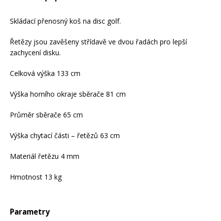
Mazání a čištění
Páteřáky
Skládací přenosný koš na disc golf.
Řetězy jsou zavěšeny střídavě ve dvou řadách pro lepší
Zabezpečení
Ostatní
zachycení disku.
Celková výška 133 cm
Brašny, košíky a nosiče
Vložky do bot
Výška horního okraje sběrače 81 cm
Pumpičky a pumpy
Průměr sběrače 65 cm
Náhradní díly
Výška chytací části – řetězů 63 cm
Nářadí pro kola
Boby a kluzáky
Materiál řetězu 4 mm
Hmotnost 13 kg
Blatníky
Parametry
Řetězy