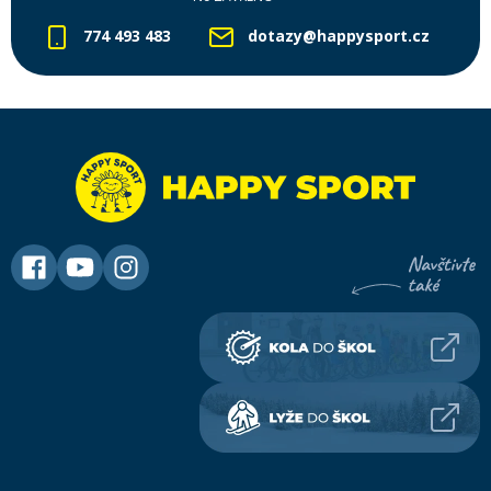
774 493 483
dotazy@happysport.cz