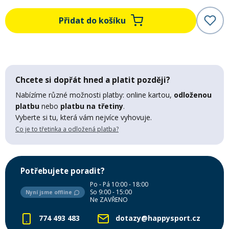
Mazání a čištění
Přidat do košíku
Páteřáky
Zabezpečení
Ostatní
Chcete si dopřát hned a platit později?
Brašny, košíky a nosiče
Vložky do bot
Nabízíme různé možnosti platby: online kartou,
odloženou
platbu
nebo
platbu na třetiny
.
Pumpičky a pumpy
Vyberte si tu, která vám nejvíce vyhovuje.
Náhradní díly
Co je to třetinka a odložená platba?
Nářadí pro kola
Boby a kluzáky
Potřebujete poradit?
Po - Pá 10:00 - 18:00
Blatníky
So 9:00 - 15:00
Nyní jsme offline
Ne ZAVŘENO
774 493 483
dotazy@happysport.cz
Řetězy