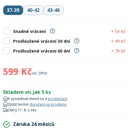
Lyžařské rukavice
Rukavice na běžky
Snowboardové vázání
Skialpové boty
Kukly a uši
Plavání
37-39
40-42
43-46
Gripy
Kalhoty
Lyžařské vázání
Vázání na běžky
Snowboardové rukavice
Skialpové vázání
Oblečení
+ 59 Kč
Snadné vrácení
Stojánky
Doplňky
+ 49 Kč
Prodloužené vrácení 30 dní
Sjezdové hole
Doplňky na běžky
Snowboardové náhradní díly
Skialpové hole
Lyžařské hole
+ 79 Kč
Prodloužené vrácení 60 dní
Zvonky a houkačky
Brýle na běžky
Snowboardové doplňky
Skialpové rukavice
Péče o skluznici a hrany
599 Kč
(vč. DPH)
Světla
Skialpové doplňky
Vaky, tašky a batohy
Skladem víc jak 5 ks
K vyzvednutí ihned na 4
prodejnách
Lepení a opravné sady
Skialpové pásy
Dárkové poukazy
Zjistit termín
doručení na prodejnu
Úterý 11. 8. u vás
Pláště a duše
Záruka 24 měsíců
Sněžnice
Brusle