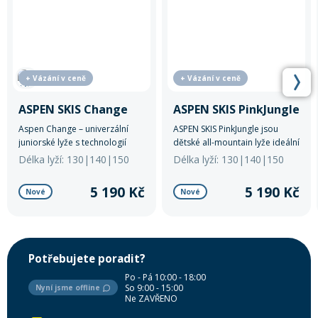
+ Vázání v ceně
+ Vázání v ceně
ASPEN SKIS Change
ASPEN SKIS PinkJungle
Aspen Change – univerzální
ASPEN SKIS PinkJungle jsou
juniorské lyže s technologií
dětské all-mountain lyže ideální
Rocker a zakulacenou patkou
pro univerzální použití.
Délka lyží: 130|140|150
Délka lyží: 130|140|150
pro snadné ovládání. Ideální
pro mladé lyžaře připravené
5 190 Kč
5 190 Kč
Nové
Nové
posunout své schopnosti o
úroveň výš.
Potřebujete poradit?
Po - Pá 10:00 - 18:00
So 9:00 - 15:00
Nyní jsme offline
Ne ZAVŘENO