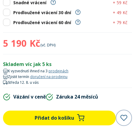
+ 59 Kč
Snadné vrácení
Lyžařské rukavice
Rukavice na běžky
Snowboardové vázání
Skialpové boty
Kukly a uši
Plavání
+ 49 Kč
Prodloužené vrácení 30 dní
Gripy
Kalhoty
+ 79 Kč
Prodloužené vrácení 60 dní
Lyžařské vázání
Vázání na běžky
Snowboardové rukavice
Skialpové vázání
Oblečení
Stojánky
Doplňky
5 190 Kč
Sjezdové hole
Doplňky na běžky
Snowboardové náhradní díly
Skialpové hole
Lyžařské hole
(vč. DPH)
Zvonky a houkačky
Skladem víc jak 5 ks
Brýle na běžky
Snowboardové doplňky
Skialpové rukavice
Péče o skluznici a hrany
K vyzvednutí ihned na 3
prodejnách
Zjistit termín
doručení na prodejnu
Světla
Středa 12. 8. u vás
Skialpové doplňky
Vaky, tašky a batohy
Vázání v ceně
Záruka 24 měsíců
Lepení a opravné sady
Skialpové pásy
Dárkové poukazy
Přidat do košíku
Pláště a duše
Sněžnice
Brusle