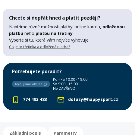
Mazání a čištění
Páteřáky
Chcete si dopřát hned a platit později?
Nabízíme různé možnosti platby: online kartou,
odloženou
Zabezpečení
Ostatní
platbu
nebo
platbu na třetiny
.
Vyberte si tu, která vám nejvíce vyhovuje.
Co je to třetinka a odložená platba?
Brašny, košíky a nosiče
Vložky do bot
Pumpičky a pumpy
Potřebujete poradit?
Náhradní díly
Po - Pá 10:00 - 18:00
So 9:00 - 15:00
Nyní jsme offline
Nářadí pro kola
Ne ZAVŘENO
Boby a kluzáky
774 493 483
dotazy@happysport.cz
Blatníky
Řetězy
Základní popis
Parametry