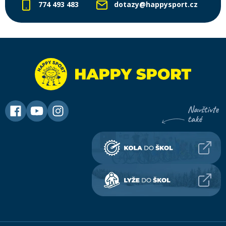
774 493 483
dotazy@happysport.cz