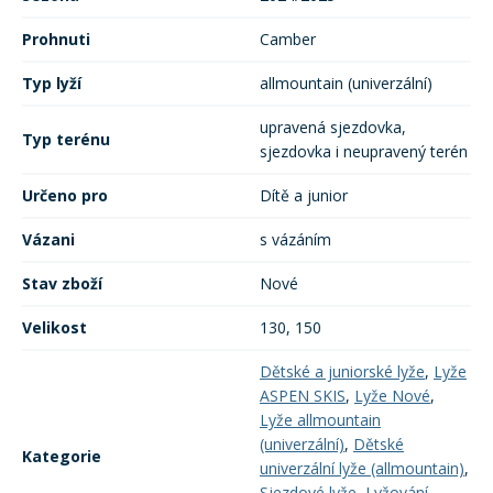
Prohnuti
Camber
Typ lyží
allmountain (univerzální)
upravená sjezdovka,
Typ terénu
sjezdovka i neupravený terén
Určeno pro
Dítě a junior
Vázani
s vázáním
Stav zboží
Nové
Velikost
130, 150
Dětské a juniorské lyže
,
Lyže
ASPEN SKIS
,
Lyže Nové
,
Lyže allmountain
(univerzální)
,
Dětské
Kategorie
univerzální lyže (allmountain)
,
Sjezdové lyže
,
Lyžování
,