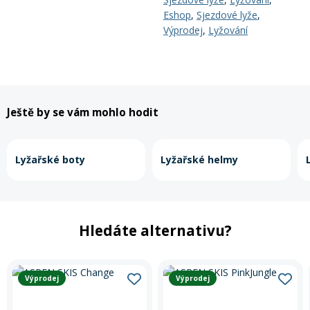
Eshop
,
Sjezdové lyže
,
Výprodej
,
Lyžování
Ještě by se vám mohlo hodit
Lyžařské boty
Lyžařské helmy
Hledáte alternativu?
Výprodej
Výprodej