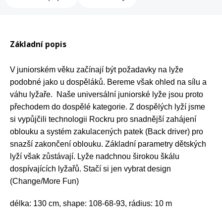
Rukavice na kolo
Základní popis
V
juniorském věku
začínají být požadavky na lyže
podobné jako u dospěláků. Bereme však ohled na sílu a
váhu lyžaře. Naše
universální juniorské lyže
jsou proto
přechodem do dospělé kategorie. Z dospělých lyží jsme
si vypůjčili
technologii Rockru
pro snadnější zahájení
oblouku a systém zakulacených patek (
Back driver
) pro
snazší zakončení oblouku. Základní parametry dětských
lyží však zůstávají. Lyže
nadchnou širokou škálu
dospívajících lyžařů. Stačí si jen vybrat design
(Change/More Fun)
délka: 130 cm, shape: 108-68-93, rádius: 10 m