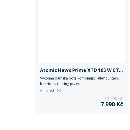
Atomic Hawx Prime XTD 105 W CT GW
Výkonná dámská bota kombinující all-mountain,
freeride a touring prvky.
Velikost: 24
12 490 Kč
7 990 Kč