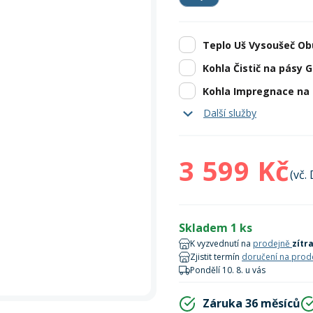
Zobrazit vš
bruslení
panely
Vesty
Skejty a koloběžky
Pásky
Skialpinismus
Oblečení
Frisbee a jiné
Sluneční brýle
Doplňky
Teplo Uš Vysoušeč Obu
Zobrazit vš
Powerbanky a solární
Plavání
panely
Kohla Čistič na pásy 
Kohla Impregnace na 
Zobrazit vš
Zobrazit vš
Další služby
Snadné vrácení
Prodloužené vrácení 
3 599 Kč
Prodloužené vrácení 
(vč.
Skladem 1 ks
K vyzvednutí na
prodejně
zítr
Zjistit termín
doručení na prod
Pondělí 10. 8. u vás
Záruka 36 měsíců