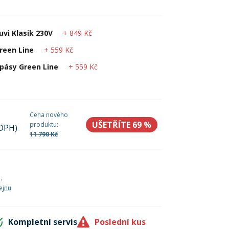
e
Boty
Kolečkové, inline bruslení
Potápění
+ 849 Kč
vi Klasik 230V
Venkovní hry
Letní oblečení
e
+ 559 Kč
Green Line
+ 559 Kč
pásy Green Line
e
e
+ 59 Kč
+ 49 Kč
30 dní
Cena nového
+ 79 Kč
60 dní
UŠETŘÍTE 69
%
produktu:
 DPH)
11 790 Kč
a
.
ejnu
Kompletní servis
Poslední kus