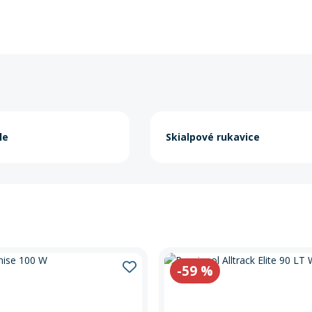
le
Skialpové rukavice
-59
%