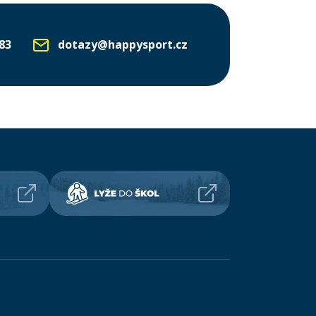
83
dotazy@happysport.cz