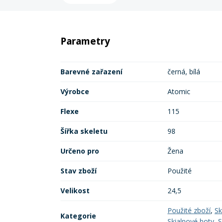
Parametry
Barevné zařazení
černá, bílá
Výrobce
Atomic
Flexe
115
Šířka skeletu
98
Určeno pro
Žena
Stav zboží
Použité
Velikost
24,5
Použité zboží
,
Sk
Kategorie
Skialpové boty
,
S