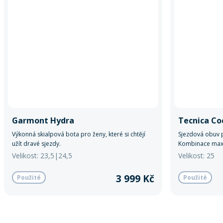
Garmont Hydra
Tecnica Co
Výkonná skialpová bota pro ženy, které si chtějí
Sjezdová obuv p
užít dravé sjezdy.
Kombinace maxi
přesně pro dám
Velikost: 23,5|24,5
Velikost: 25
3 999 Kč
Použité
Použité