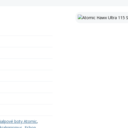
ialpové boty Atomic
,
kialpinismus
,
Eshop