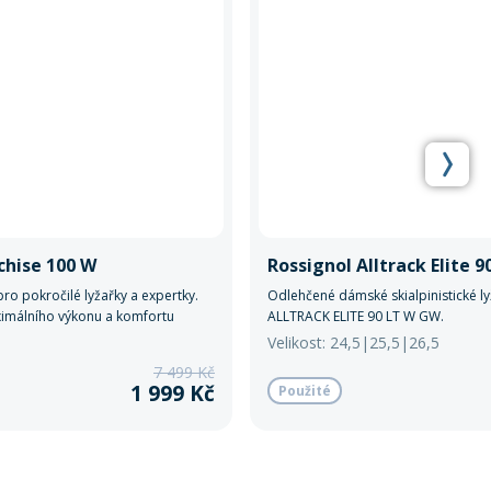
chise 100 W
Rossignol Alltrack Elite 
ro pokročilé lyžařky a expertky.
Odlehčené dámské skialpinistické l
málního výkonu a komfortu
ALLTRACK ELITE 90 LT W GW.
y.
Velikost: 24,5|25,5|26,5
7 499 Kč
1 999 Kč
Použité