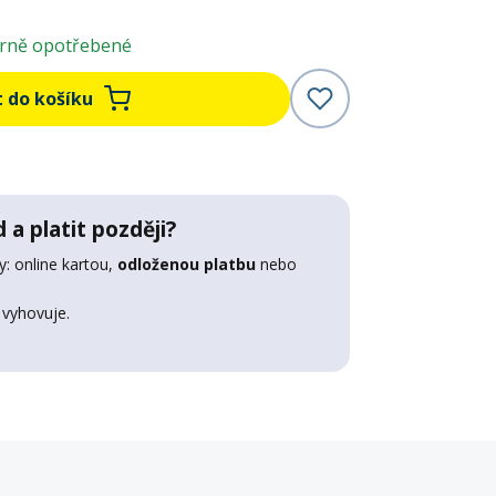
rně opotřebené
t do košíku
 a platit později?
: online kartou,
odloženou platbu
nebo
 vyhovuje.