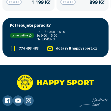
1 199 Kč
899 Kč
Použité
Použité
prvních jízdách na svahu.
Potřebujete poradit?
Po - Pá 10:00 - 18:00
So 9:00 - 15:00
Jsme online
Ne ZAVŘENO
774 493 483
dotazy@happysport.cz