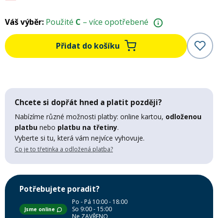
Váš výběr:
Použité
C
– více opotřebené
Rukavice na kolo
Přidat do košíku
Chcete si dopřát hned a platit později?
Nabízíme různé možnosti platby: online kartou,
odloženou
platbu
nebo
platbu na třetiny
.
Vyberte si tu, která vám nejvíce vyhovuje.
Co je to třetinka a odložená platba?
Potřebujete poradit?
Po - Pá 10:00 - 18:00
So 9:00 - 15:00
Jsme online
Ne ZAVŘENO