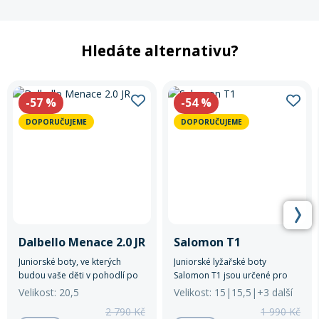
Hledáte alternativu?
-57
%
-54
%
DOPORUČUJEME
DOPORUČUJEME
Dalbello Menace 2.0 JR
Salomon T1
Juniorské boty, ve kterých
Juniorské lyžařské boty
budou vaše děti v pohodlí po
Salomon T1 jsou určené pro
celý den.
nejmenší začínající lyžaře,
Velikost: 20,5
Velikost: 15|15,5|+3 další
kterým nabízejí pohodlí,
2 790 Kč
1 990 Kč
snadné obouvání a stabilitu při