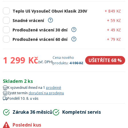
Mazání a čištění
Páteřáky
+ 849 Kč
Teplo Uš Vysoušeč Obuvi Klasik 230V
+ 59 Kč
Snadné vrácení
Zabezpečení
+ 49 Kč
Prodloužené vrácení 30 dní
Ostatní
+ 79 Kč
Prodloužené vrácení 60 dní
Brašny, košíky a nosiče
Vložky do bot
1 299 Kč
Cena nového
UŠETŘÍTE 68
%
(vč. DPH)
produktu:
4 190 Kč
Pumpičky a pumpy
Náhradní díly
Skladem 2 ks
Nářadí pro kola
K vyzvednutí ihned na 1
prodejně
Boby a kluzáky
Zjistit termín
doručení na prodejnu
Pondělí 10. 8. u vás
Blatníky
Záruka 36 měsíců
Kompletní servis
Řetězy
Poslední kus