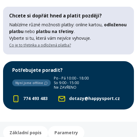
Lyžařské rukavice
Rukavice na běžky
Snowboardové vázání
Skialpové boty
Kukly a uši
Plavání
Chcete si dopřát hned a platit později?
Gripy
Kalhoty
Lyžařské vázání
Vázání na běžky
Snowboardové rukavice
Skialpové vázání
Oblečení
Nabízíme různé možnosti platby: online kartou,
odloženou
platbu
nebo
platbu na třetiny
.
Vyberte si tu, která vám nejvíce vyhovuje.
Stojánky
Doplňky
Sjezdové hole
Doplňky na běžky
Snowboardové náhradní díly
Skialpové hole
Lyžařské hole
Co je to třetinka a odložená platba?
Zvonky a houkačky
Brýle na běžky
Snowboardové doplňky
Skialpové rukavice
Péče o skluznici a hrany
Potřebujete poradit?
Po - Pá 10:00 - 18:00
Světla
So 9:00 - 15:00
Nyní jsme offline
Skialpové doplňky
Vaky, tašky a batohy
Ne ZAVŘENO
774 493 483
dotazy@happysport.cz
Lepení a opravné sady
Skialpové pásy
Dárkové poukazy
Pláště a duše
Sněžnice
Brusle
Základní popis
Parametry