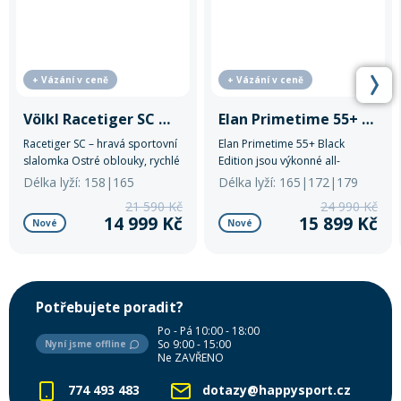
+ Vázání v ceně
+ Vázání v ceně
Völkl Racetiger SC White
Elan Primetime 55+ Black Edition
Racetiger SC – hravá sportovní
Elan Primetime 55+ Black
slalomka Ostré oblouky, rychlé
Edition jsou výkonné all-
reakce a hladký průjezd. Tato
mountain lyže pro pokročilé
Délka lyží: 158|165
Délka lyží: 165|172|179
slalomová lyže s titanálovou
jezdce.
21 590 Kč
24 990 Kč
výztuhou a karbonovou
14 999 Kč
15 899 Kč
Nové
Nové
špičkou kombinuje precizní
vedení s překvapivě snadnou
ovladatelností.
Potřebujete poradit?
Po - Pá 10:00 - 18:00
So 9:00 - 15:00
Nyní jsme offline
Ne ZAVŘENO
774 493 483
dotazy@happysport.cz