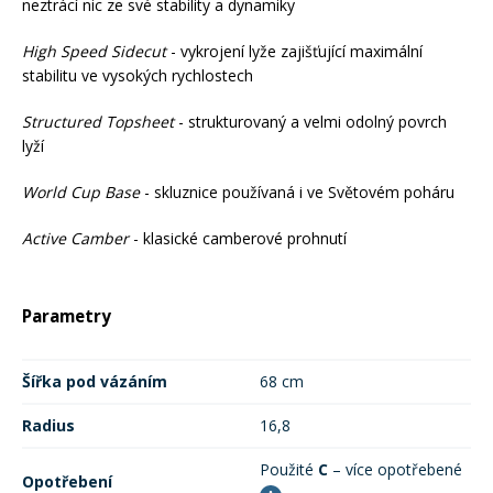
neztrácí nic ze své stability a dynamiky
High Speed Sidecut
- vykrojení lyže zajišťující maximální
Rukavice na kolo
stabilitu ve vysokých rychlostech
Structured Topsheet
- strukturovaný a velmi odolný povrch
lyží
World Cup Base
- skluznice používaná i ve Světovém poháru
Active Camber
- klasické camberové prohnutí
Parametry
Šířka pod vázáním
68 cm
Radius
16,8
Použité
C
– více opotřebené
Opotřebení