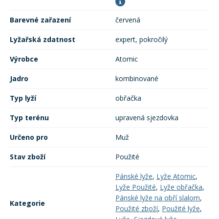
Barevné zařazení
červená
Lyžařská zdatnost
expert, pokročilý
Výrobce
Atomic
Jadro
kombinované
Typ lyží
obřačka
Typ terénu
upravená sjezdovka
Určeno pro
Muž
Stav zboží
Použité
Pánské lyže
,
Lyže Atomic
,
Lyže Použité
,
Lyže obřačka
,
Pánské lyže na obří slalom
,
Kategorie
Použité zboží
,
Použité lyže
,