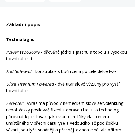
Mazání a čištění
Páteřáky
Základní popis
Zabezpečení
Ostatní
Technologie:
Brašny, košíky a nosiče
Power Woodcore
- dřevěné jádro z jasanu a topolu s vysokou
Vložky do bot
torzní tuhostí
Pumpičky a pumpy
Full Sidewall
- konstrukce s bočnicemi po celé délce lyže
Náhradní díly
Ultra Titanium Powered
- dvě titanalové výztuhy pro vyšší
Nářadí pro kola
torzní tuhost
Boby a kluzáky
Servotec
- výraz má původ v německém slově servolenkung
Blatníky
neboli česky posilovač řízení a opravdu lze tuto technologii
přirovnat k posilovači jako v autech. Díky elastomeru
umístěného v přední části lyže a vedoucího až pod špičku
Řetězy
vázání jsou lyže snadněji a přesněji ovladatelné, ale přitom